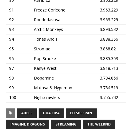
90
ASHE 22
3.963.229
91
Freeze Corleone
3.963.229
92
Rondodasosa
3.963.229
93
Arctic Monkeys
3.893.532
94
Tones And I
3.888.356
95
Stromae
3.868.821
96
Pop Smoke
3.835.303
97
Kanye West
3.818.713
98
Dopamine
3.784.856
99
Mufasa & Hypeman
3.784.519
100
Nightcrawlers
3.755.742
ADELE
DUA LIPA
ED SHEERAN
IMAGINE DRAGONS
STREAMING
THE WEEKND