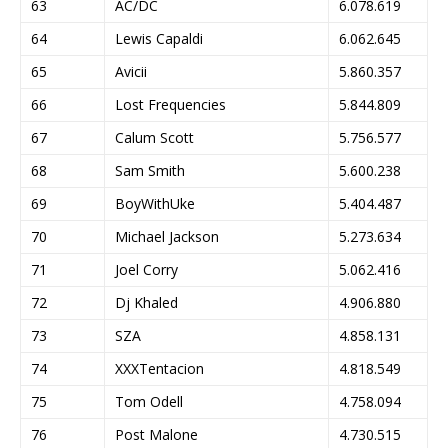
63
AC/DC
6.078.619
64
Lewis Capaldi
6.062.645
65
Avicii
5.860.357
66
Lost Frequencies
5.844.809
67
Calum Scott
5.756.577
68
Sam Smith
5.600.238
69
BoyWithUke
5.404.487
70
Michael Jackson
5.273.634
71
Joel Corry
5.062.416
72
Dj Khaled
4.906.880
73
SZA
4.858.131
74
XXXTentacion
4.818.549
75
Tom Odell
4.758.094
76
Post Malone
4.730.515