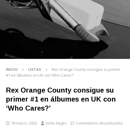
INICIO
LISTAS
Rex Orange County consigue su primer
#1 en álbumes en UK con ‘Who Cares?’
Rex Orange County consigue su
primer #1 en álbumes en UK con
‘Who Cares?’
18 marzo, 2022
Vinilo Negro
Comentarios desactivados