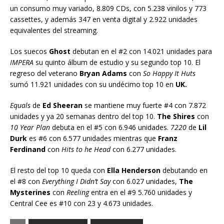
un consumo muy variado, 8.809 CDs, con 5.238 vinilos y 773
cassettes, y además 347 en venta digital y 2.922 unidades
equivalentes del streaming.
Los suecos
Ghost
debutan en el #2 con 14.021 unidades para
IMPERA
su quinto álbum de estudio y su segundo top 10. El
regreso del veterano
Bryan Adams
con
So Happy It Huts
sumó 11.921 unidades con su undécimo top 10 en
UK.
Equals
de
Ed Sheeran
se mantiene muy fuerte #4 con 7.872
unidades y ya 20 semanas dentro del top 10.
The Shires
con
10 Year Plan
debuta en el #5 con 6.946 unidades.
7220
de
Lil
Durk
es #6 con 6.577 unidades mientras que
Franz
Ferdinand
con
Hits to he Head
con 6.277 unidades.
El resto del top 10 queda con
Ella Henderson
debutando en
el #8 con
Everything I Didn’t Say
con 6.027 unidades,
The
Mysterines
con
Reeling
entra en el #9 5.760 unidades y
Central Cee es #10 con 23 y 4.673 unidades.