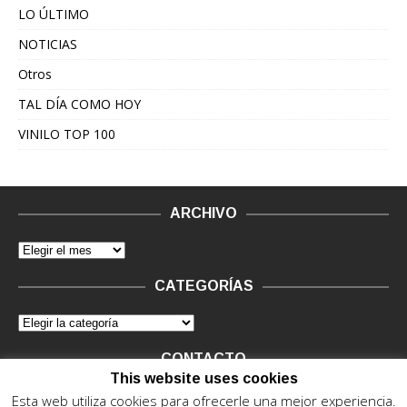
LO ÚLTIMO
NOTICIAS
Otros
TAL DÍA COMO HOY
VINILO TOP 100
ARCHIVO
CATEGORÍAS
CONTACTO
This website uses cookies
Vinilo Negro.
Consultas de anunciantes y Legal, en vinilo at
Esta web utiliza cookies para ofrecerle una mejor experiencia.