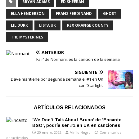
BRYAN ADAMS
ED SHEERAN
ELLA HENDERSON
FRANZ FERDINAND
GHOST
LIL DURK
LISTA UK
REX ORANGE COUNTY
THE MYSTERINES
ANTERIOR
‘Fair’ de Normani, es la canción de la semana
SIGUIENTE
Dave mantiene por segunda semana el #1 en UK
con ‘Starlight’
ARTÍCULOS RELACIONADOS
‘We Don’t Talk About Bruno’ de ‘Encanto
BSO’, podría ser #1 en UK en canciones
20 enero, 2022
Vinilo Negro
Comentarios
desactivados