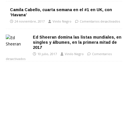
Camila Cabello, cuarta semana en el #1 en UK, con
‘Havana’
24 noviembre, 2017
Vinilo Negro
Comentarios desactivados
Ed Sheeran domina las listas mundiales, en
singles y álbumes, en la primera mitad de
2017
10 julio, 2017
Vinilo Negro
Comentarios
desactivados