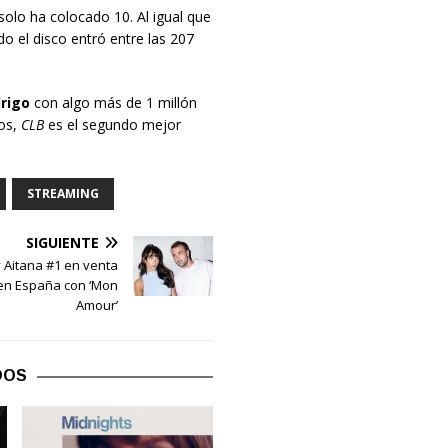
solo ha colocado 10. Al igual que
o el disco entró entre las 207
drigo
con algo más de 1 millón
tos,
CLB
es el segundo mejor
STREAMING
SIGUIENTE
y Aitana #1 en venta
l en España con ‘Mon
Amour’
DOS