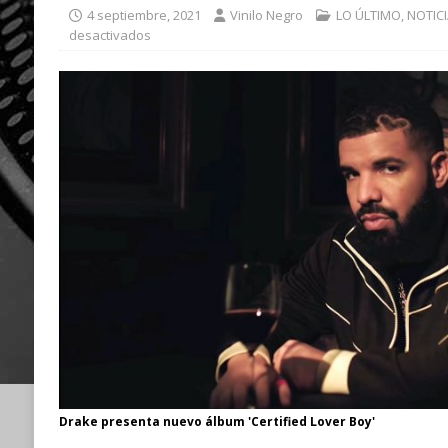
4 septiembre, 2021
Vinilo Negro
LO ÚLTIMO
,
NOTIC
desactivados
Drake presenta nuevo álbum 'Certified Lover Boy'