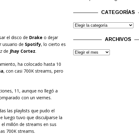
CATEGORÍAS
ar el disco de
Drake
o dejar
ARCHIVOS
 usuario de
Spotify
, lo cierto es
z
de
Jhay Cortez
.
amiento, ha colocado hasta 10
ña
, con casi 700K streams, pero
ones, 11, aunque no llegó a
omparado con un viernes.
as las playlists que pudo el
ue luego tuvo que disculparse la
el millón de streams en sus
as 700K streams.