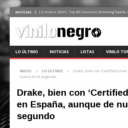
[ 6 octubre, 2024 ]
Top 200 Canciones Streaming España, 
NOTICIAS
[ 4 octubre, 2024 ]
Top 200 Artistas streaming en España,
[ 3 octubre, 2024 ]
Top 100 Artistas Españoles Streaming 
ÚLTIMO
[ 2 octubre, 2024 ]
Top 100 Artistas Internacionales Stre
LO ÚLTIMO
NOTICIAS
LISTAS
VINILO TO
ÚLTIMO
[ 6 octubre, 2024 ]
Top 200 Canciones España, del 30 de d
INICIO
LO ÚLTIMO
Drake, bien con ‘Certified Love
nuevo es el segundo
Drake, bien con ‘Certifie
en España, aunque de nu
segundo