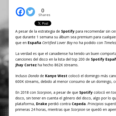
0
Shares
A pesar de la estrategia de
Spotify
para recomendar sin ces
que durante 1 semana su álbum sea premium para cualquier
que en
España
Certified Lover Boy
no ha podido con
Timelez
La verdad es que el canadiense ha tenido un buen comport
canciones del disco en la lista del top 200 de
Spotify Espa
Jhay Cortez
ha hecho 862K streams.
Incluso
Donda
de
Kanye West
colocó el domingo más canci
600K streams, debido al menor consumo de un domingo, c
En 2018 con
Scorpion
, a pesar de que
Spotify
colocó en tod
disco, sin tener en cuenta el género del disco, algo por lo q
plataforma,
Drake
perdió contra
Cepeda
.
Principios
superó 
primeras 24 horas, mientras que
Scorpion
se quedó en apen