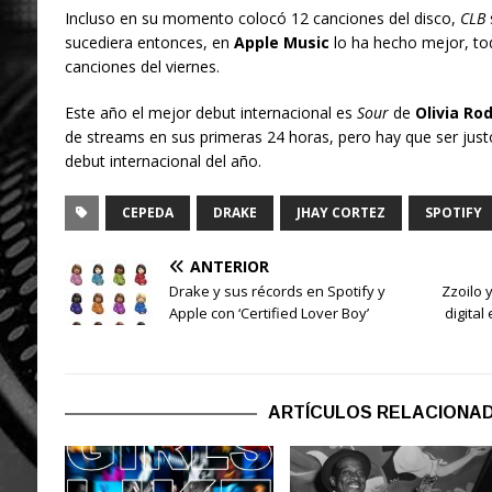
Incluso en su momento colocó 12 canciones del disco,
CLB
sucediera entonces, en
Apple Music
lo ha hecho mejor, tod
canciones del viernes.
Este año el mejor debut internacional es
Sour
de
Olivia Ro
de streams en sus primeras 24 horas, pero hay que ser jus
debut internacional del año.
CEPEDA
DRAKE
JHAY CORTEZ
SPOTIFY
ANTERIOR
Drake y sus récords en Spotify y
Zzoilo 
Apple con ‘Certified Lover Boy’
digita
ARTÍCULOS RELACIONA