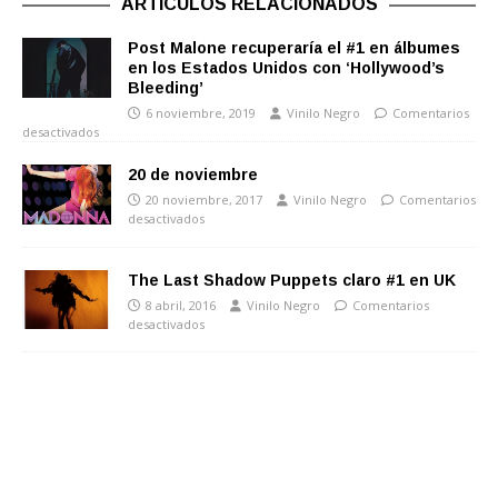
ARTÍCULOS RELACIONADOS
Post Malone recuperaría el #1 en álbumes
en los Estados Unidos con ‘Hollywood’s
Bleeding’
6 noviembre, 2019
Vinilo Negro
Comentarios
desactivados
20 de noviembre
20 noviembre, 2017
Vinilo Negro
Comentarios
desactivados
The Last Shadow Puppets claro #1 en UK
8 abril, 2016
Vinilo Negro
Comentarios
desactivados