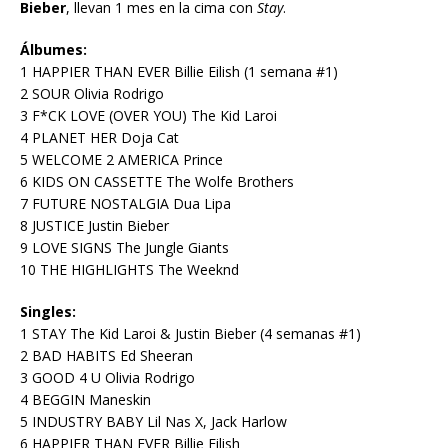
Bieber
, llevan 1 mes en la cima con
Stay
.
Álbumes:
1 HAPPIER THAN EVER Billie Eilish (1 semana #1)
2 SOUR Olivia Rodrigo
3 F*CK LOVE (OVER YOU) The Kid Laroi
4 PLANET HER Doja Cat
5 WELCOME 2 AMERICA Prince
6 KIDS ON CASSETTE The Wolfe Brothers
7 FUTURE NOSTALGIA Dua Lipa
8 JUSTICE Justin Bieber
9 LOVE SIGNS The Jungle Giants
10 THE HIGHLIGHTS The Weeknd
Singles:
1 STAY The Kid Laroi & Justin Bieber (4 semanas #1)
2 BAD HABITS Ed Sheeran
3 GOOD 4 U Olivia Rodrigo
4 BEGGIN Maneskin
5 INDUSTRY BABY Lil Nas X, Jack Harlow
6 HAPPIER THAN EVER Billie Eilish