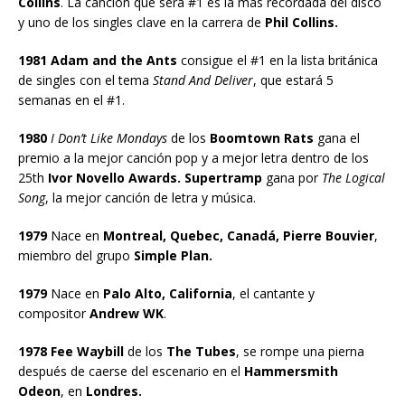
Collins
. La canción que será #1 es la más recordada del disco
y uno de los singles clave en la carrera de
Phil Collins.
1981 Adam and the Ants
consigue el #1 en la lista británica
de singles con el tema
Stand And Deliver
, que estará 5
semanas en el #1.
1980
I Don’t Like Mondays
de los
Boomtown Rats
gana el
premio a la mejor canción pop y a mejor letra dentro de los
25th
Ivor Novello Awards. Supertramp
gana por
The Logical
Song
, la mejor canción de letra y música.
1979
Nace en
Montreal, Quebec, Canadá, Pierre Bouvier
,
miembro del grupo
Simple Plan.
1979
Nace en
Palo Alto, California
, el cantante y
compositor
Andrew WK
.
1978 Fee Waybill
de los
The Tubes
, se rompe una pierna
después de caerse del escenario en el
Hammersmith
Odeon
, en
Londres.