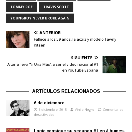
TOMMY ROE
TRAVIS SCOTT
YOUNGBOY NEVER BROKE AGAIN
ANTERIOR
Fallece a los 59 años, la actriz y modelo Tawny
Kitaen
SIGUIENTE
Aitana lleva ‘Ni Una Más’, a ser el vídeo nacional #1
en YouTube España
ARTÍCULOS RELACIONADOS
6 de diciembre
6 diciembre, 2015
Vinilo Negro
Comentarios
desactivados
Logic consigue su segundo #1 en álbumes,