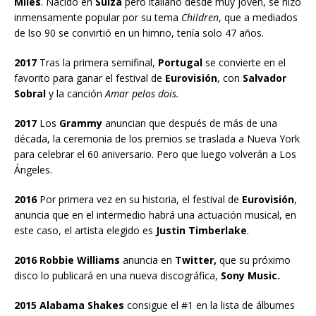
Miles
. Nacido en
Suiza
pero italiano desde muy joven, se hizo
inmensamente popular por su tema
Children
, que a mediados
de lso 90 se convirtió en un himno, tenía solo 47 años.
2017
Tras la primera semifinal,
Portugal
se convierte en el
favorito para ganar el festival de
Eurovisión
, con
Salvador
Sobral
y la canción
Amar pelos dois.
2017
Los
Grammy
anuncian que después de más de una
década, la ceremonia de los premios se traslada a Nueva York
para celebrar el 60 aniversario. Pero que luego volverán a Los
Ángeles.
2016
Por primera vez en su historia, el festival de
Eurovisión
,
anuncia que en el intermedio habrá una actuación musical, en
este caso, el artista elegido es
Justin Timberlake
.
2016 Robbie Williams
anuncia en
Twitter,
que su próximo
disco lo publicará en una nueva discográfica,
Sony Music.
2015 Alabama Shakes
consigue el #1 en la lista de álbumes