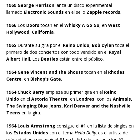
1969 George Harrison
lanza un disco experimental
llamado
Electronic Sounds
en el sello
Zapple records
.
1966
Los
Doors
tocan en el
Whisky A Go Go
, en
West
Hollywood, California
.
1965
Durante su gira por el
Reino Unido, Bob Dylan
toca el
primero de dos conciertos con todo vendido en el
Royal
Albert Hall
. Los
Beatles
están entre el público.
1964 Gene Vincent and the Shouts
tocan en el
Rhodes
Centre
, en
Bishop’s Gate.
1964 Chuck Berry
empieza su primer gira en el
Reino
Unido
en el
Astoria Theatre
, en
Londres
, con los
Animals,
The Swinging Blue Jeans, Karl Denver and the Nashville
Teens
en la gira.
1964 Louis Armstrong
consigue el #1 en la lista de singles en
los
Estados Unidos
con el tema
Hello Dolly,
es el artista de
más edad en conseguir el #1 en la lista de singles a los 62