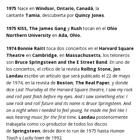
1975
Nace en
Windsor, Ontario, Canadá
, la
cantante
Tamia
, descubierta por
Quincy Jones
.
1975 KISS, The James Gang
y
Rush
tocan en el
Ohio
Northern University
en
Ada, Ohio.
1974 Bonnie Raitt
toca dos conciertos en el
Harvard Square
Theatre
en
Cambridge
, en
Massachusetts
, los teloneros
son
Bruce Springsteen and the E Street Band
. En uno de
los conciertos, el crítico de la revista
Rolling Stone, Jon
Landau
escribe un artículo que será publicado el 22 de mayo
de 1974, en la revista de
Boston
,
The Real Paper
, y donde
dice
Last Thursday at the Harvard Square theatre, I saw my rock
and roll past flash before my eyes. And I saw something else: I
saw rock and roll future and its name is Bruce Springsteen. And
on a night when I needed to feel young, he made me feel like I
was hearing music for the first time.
Landau
posteriormente
trabajaría como co-productor de todos los discos
de
Springsteen
, desde
Born to run
de 1975 hasta
Human
Touch
y
Lucky town
de 1992.