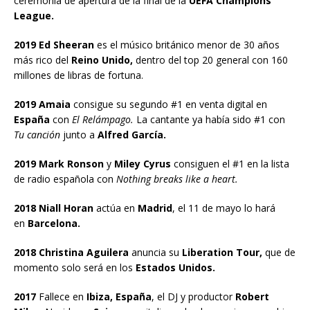
ceremonia de apertura de la final de la
UEFA Champions
League.
2019 Ed Sheeran
es el músico británico menor de 30 años
más rico del
Reino Unido,
dentro del top 20 general con 160
millones de libras de fortuna.
2019 Amaia
consigue su segundo #1 en venta digital en
España
con
El Relámpago.
La cantante ya había sido #1 con
Tu canción
junto a
Alfred García.
2019 Mark Ronson
y
Miley Cyrus
consiguen el #1 en la lista
de radio española con
Nothing breaks like a heart.
2018 Niall Horan
actúa en
Madrid
, el 11 de mayo lo hará
en
Barcelona.
2018 Christina Aguilera
anuncia su
Liberation Tour,
que de
momento solo será en los
Estados Unidos.
2017
Fallece en
Ibiza, España
, el DJ y productor
Robert