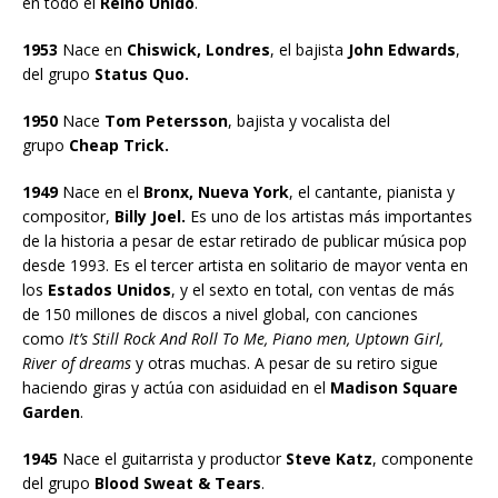
en todo el
Reino Unido
.
1953
Nace en
Chiswick, Londres
, el bajista
John Edwards
,
del grupo
Status Quo.
1950
Nace
Tom Petersson
, bajista y vocalista del
grupo
Cheap Trick.
1949
Nace en el
Bronx, Nueva York
, el cantante, pianista y
compositor,
Billy Joel.
Es uno de los artistas más importantes
de la historia a pesar de estar retirado de publicar música pop
desde 1993. Es el tercer artista en solitario de mayor venta en
los
Estados Unidos
, y el sexto en total, con ventas de más
de 150 millones de discos a nivel global, con canciones
como
It’s Still Rock And Roll To Me, Piano men, Uptown Girl,
River of dreams
y otras muchas. A pesar de su retiro sigue
haciendo giras y actúa con asiduidad en el
Madison Square
Garden
.
1945
Nace el guitarrista y productor
Steve Katz
, componente
del grupo
Blood Sweat & Tears
.