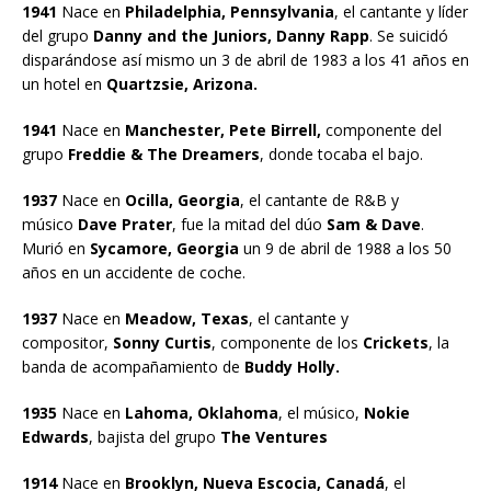
1941
Nace en
Philadelphia, Pennsylvania
, el cantante y líder
del grupo
Danny and the Juniors, Danny Rapp
. Se suicidó
disparándose así mismo un 3 de abril de 1983 a los 41 años en
un hotel en
Quartzsie, Arizona.
1941
Nace en
Manchester, Pete Birrell,
componente del
grupo
Freddie & The Dreamers
, donde tocaba el bajo.
1937
Nace en
Ocilla, Georgia
, el cantante de R&B y
músico
Dave Prater
, fue la mitad del dúo
Sam & Dave
.
Murió en
Sycamore, Georgia
un 9 de abril de 1988 a los 50
años en un accidente de coche.
1937
Nace en
Meadow, Texas
, el cantante y
compositor,
Sonny Curtis
, componente de los
Crickets
, la
banda de acompañamiento de
Buddy Holly.
1935
Nace en
Lahoma, Oklahoma
, el músico,
Nokie
Edwards
, bajista del grupo
The Ventures
1914
Nace en
Brooklyn, Nueva Escocia, Canadá
, el