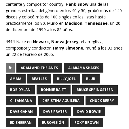
cantante y compositor country,
Hank Snow
una de las
grandes estrellas del género en los 40 y 50, grabó más de 140
discos y colocó más de 100 singles en las listas hasta
prácticamente los 80. Murió en
Madison, Tennessee
, un 20
de diciembre de 1999 a los 85 años.
1911
Nace en
Newark, Nueva Jersey
, el arreglista,
compositor y conductor,
Harry Simeone
, murió a los 93 años
un 22 de febrero de 2005.
ADAM AND THE ANTS
ALABAMA SHAKES
AMAIA
BEATLES
BILLY JOEL
BLUR
BOB DYLAN
BONNIE RAITT
BRUCE SPRINGSTEEN
C. TANGANA
CHRISTINA AGUILERA
CHUCK BERRY
DAVE GAHAN
DAVE PRATER
DAVID BOWIE
ED SHEERAN
EUROVISIÓN
FOXY BROWN