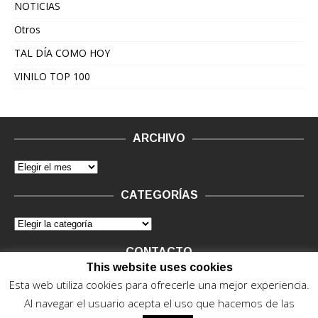
NOTICIAS
Otros
TAL DÍA COMO HOY
VINILO TOP 100
ARCHIVO
CATEGORÍAS
CONTACTO
This website uses cookies
Vinilo Negro.
Consultas de anunciantes y Legal, en vinilo at
Esta web utiliza cookies para ofrecerle una mejor experiencia.
vinilonegro.com
Al navegar el usuario acepta el uso que hacemos de las