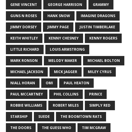
GENE VINCENT
GEORGE HARRISON
GRAMMY
GUNS N ROSES
HANK SNOW
IMAGINE DRAGONS
JIMMY DORSEY
JIMMY PAGE
JUSTIN TIMBERLAKE
KEITH WHITLEY
KENNY CHESNEY
KENNY ROGERS
LITTLE RICHARD
LOUIS ARMSTRONG
MARK RONSON
MELODY MAKER
MICHAEL BOLTON
MICHAEL JACKSON
MICK JAGGER
MILEY CYRUS
NIALL HORAN
OMI
PAUL HEATON
PAUL MCCARTNEY
PHIL COLLINS
PRINCE
ROBBIE WILLIAMS
ROBERT MILES
SIMPLY RED
STARSHIP
SUEDE
THE BOOMTOWN RATS
THE DOORS
THE GUESS WHO
TIM MCGRAW