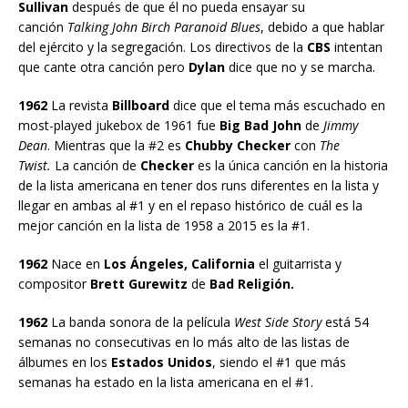
Sullivan
después de que él no pueda ensayar su
canción
Talking John Birch Paranoid Blues
, debido a que hablar
del ejército y la segregación. Los directivos de la
CBS
intentan
que cante otra canción pero
Dylan
dice que no y se marcha.
1962
La revista
Billboard
dice que el tema más escuchado en
most-played jukebox de 1961 fue
Big Bad John
de
Jimmy
Dean
. Mientras que la #2 es
Chubby Checker
con
The
Twist.
La canción de
Checker
es la única canción en la historia
de la lista americana en tener dos runs diferentes en la lista y
llegar en ambas al #1 y en el repaso histórico de cuál es la
mejor canción en la lista de 1958 a 2015 es la #1.
1962
Nace en
Los Ángeles, California
el guitarrista y
compositor
Brett Gurewitz
de
Bad Religión.
1962
La banda sonora de la película
West Side Story
está 54
semanas no consecutivas en lo más alto de las listas de
álbumes en los
Estados Unidos
, siendo el #1 que más
semanas ha estado en la lista americana en el #1.