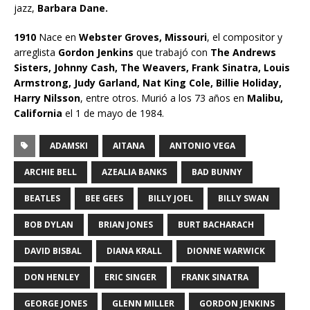
jazz,
Barbara Dane.
1910
Nace en
Webster Groves, Missouri
, el compositor y
arreglista
Gordon Jenkins
que trabajó con
The Andrews
Sisters, Johnny Cash, The Weavers, Frank Sinatra, Louis
Armstrong, Judy Garland, Nat King Cole, Billie Holiday,
Harry Nilsson
, entre otros. Murió a los 73 años en
Malibu,
California
el 1 de mayo de 1984.
ADAMSKI
AITANA
ANTONIO VEGA
ARCHIE BELL
AZEALIA BANKS
BAD BUNNY
BEATLES
BEE GEES
BILLY JOEL
BILLY SWAN
BOB DYLAN
BRIAN JONES
BURT BACHARACH
DAVID BISBAL
DIANA KRALL
DIONNE WARWICK
DON HENLEY
ERIC SINGER
FRANK SINATRA
GEORGE JONES
GLENN MILLER
GORDON JENKINS