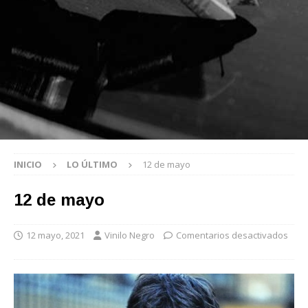
INICIO
LO ÚLTIMO
12 de mayo
12 de mayo
12 mayo, 2021
Vinilo Negro
Comentarios desactivados