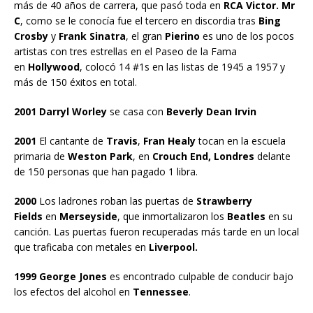
más de 40 años de carrera, que pasó toda en
RCA Victor. Mr
C
, como se le conocía fue el tercero en discordia tras
Bing
Crosby
y
Frank Sinatra
, el gran
Pierino
es uno de los pocos
artistas con tres estrellas en el Paseo de la Fama
en
Hollywood
, colocó 14 #1s en las listas de 1945 a 1957 y
más de 150 éxitos en total.
2001 Darryl Worley
se casa con
Beverly Dean Irvin
2001
El cantante de
Travis
,
Fran Healy
tocan en la escuela
primaria de
Weston Park
, en
Crouch End, Londres
delante
de 150 personas que han pagado 1 libra.
2000
Los ladrones roban las puertas de
Strawberry
Fields
en
Merseyside
, que inmortalizaron los
Beatles
en su
canción. Las puertas fueron recuperadas más tarde en un local
que traficaba con metales en
Liverpool.
1999 George Jones
es encontrado culpable de conducir bajo
los efectos del alcohol en
Tennessee
.