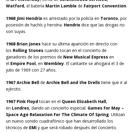
Watford
, el batería
Martin Lamble
de
Fairport Convention
.
1968 Jimi Hendrix
es arrestado por la policía en
Toronto
, por
posesión de hachís y heroína.
Hendrix
dice que las drogas no
son suyas.
1968 Brian Jones
hace su última aparición en directo con
los
Rolling Stones
cuando tocan en el concierto de
ganadores de los premios de
New Musical Express
en
el
Empire Pool
, en
Wembley
. El cantante se ahogará el 3 de
julio de 1969 con 27 años.
1967 Archie Bell
de
Archie Bell and the Drells
tiene que ir al
ejército.
1967 Pink Floyd
tocan en el
Queen Elizabeth Hall
,
en
Londres
, dando un concierto especial.
Games For May –
Space Age Relaxation For The Climate Of Spring
. Utilizan
un nuevo sonido cuadrafónico que han desarrollado los
técnicos de
EMI
y que será robado después del concierto.