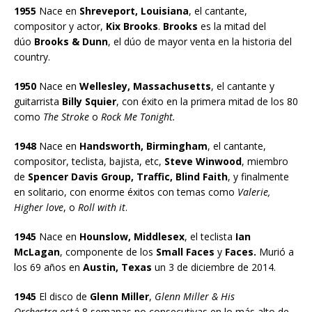
1955
Nace en
Shreveport, Louisiana
, el cantante,
compositor y actor,
Kix Brooks
.
Brooks
es la mitad del
dúo
Brooks & Dunn
, el dúo de mayor venta en la historia del
country.
1950
Nace en
Wellesley, Massachusetts
, el cantante y
guitarrista
Billy Squier
, con éxito en la primera mitad de los 80
como
The Stroke
o
Rock Me Tonight.
1948
Nace en
Handsworth, Birmingham
, el cantante,
compositor, teclista, bajista, etc,
Steve Winwood
, miembro
de
Spencer Davis Group, Traffic, Blind Faith
, y finalmente
en solitario, con enorme éxitos con temas como
Valerie,
Higher love
, o
Roll with it
.
1945
Nace en
Hounslow, Middlesex
, el teclista
Ian
McLagan
, componente de los
Small Faces
y
Faces.
Murió a
los 69 años en
Austin, Texas
un 3 de diciembre de 2014.
1945
El disco de
Glenn Miller
,
Glenn Miller & His
Orchestra
está 8 semanas no consecutivas en lo más alto de