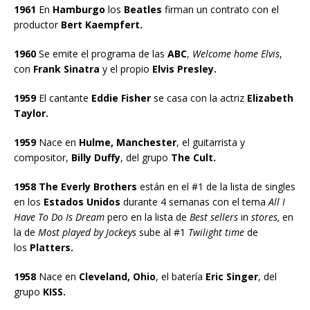
1961
En
Hamburgo
los
Beatles
firman un contrato con el
productor
Bert Kaempfert.
1960
Se emite el programa de las
ABC
,
Welcome home Elvis
,
con
Frank Sinatra
y el propio
Elvis Presley.
1959
El cantante
Eddie Fisher
se casa con la actriz
Elizabeth
Taylor.
1959
Nace en
Hulme, Manchester
, el guitarrista y
compositor,
Billy Duffy
, del grupo
The Cult.
1958 The Everly Brothers
están en el #1 de la lista de singles
en los
Estados Unidos
durante 4 semanas con el tema
All I
Have To Do Is Dream
pero en la lista de
Best sellers
in
stores,
en
la de
Most played by Jockeys
sube al #1
Twilight time
de
los
Platters.
1958
Nace en
Cleveland, Ohio
, el batería
Eric Singer
, del
grupo
KISS.