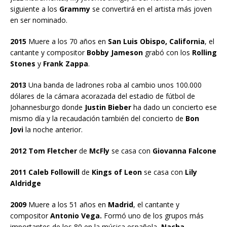
siguiente a los
Grammy
se convertirá en el artista más joven
en ser nominado.
2015
Muere a los 70 años en
San Luis Obispo, California
, el
cantante y compositor
Bobby Jameson
grabó con los
Rolling
Stones
y
Frank Zappa
.
2013
Una banda de ladrones roba al cambio unos 100.000
dólares de la cámara acorazada del estadio de fútbol de
Johannesburgo donde
Justin Bieber
ha dado un concierto ese
mismo día y la recaudación también del concierto de
Bon
Jovi
la noche anterior.
2012 Tom Fletcher
de
McFly
se casa con
Giovanna Falcone
2011 Caleb Followill
de
Kings of Leon
se casa con
Lily
Aldridge
2009
Muere a los 51 años en
Madrid
, el cantante y
compositor
Antonio Vega.
Formó uno de los grupos más
importantes de los 80 en la música española,
Nacha