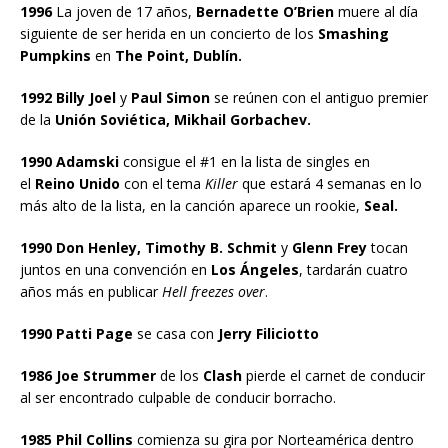
1996
La joven de 17 años,
Bernadette O’Brien
muere al día
siguiente de ser herida en un concierto de los
Smashing
Pumpkins
en
The Point, Dublín.
1992 Billy Joel
y
Paul Simon
se reúnen con el antiguo premier
de la
Unión Soviética, Mikhail Gorbachev.
1990 Adamski
consigue el #1 en la lista de singles en
el
Reino Unido
con el tema
Killer
que estará 4 semanas en lo
más alto de la lista, en la canción aparece un rookie,
Seal.
1990 Don Henley, Timothy B. Schmit
y
Glenn Frey
tocan
juntos en una convención en
Los Ángeles
, tardarán cuatro
años más en publicar
Hell freezes over
.
1990 Patti Page
se casa con
Jerry Filiciotto
1986 Joe Strummer
de los
Clash
pierde el carnet de conducir
al ser encontrado culpable de conducir borracho.
1985 Phil Collins
comienza su gira por Norteamérica dentro