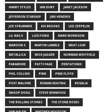
HARRY STYLES
IAN DURY
JANET JACKSON
JEFFERSON STARSHIP
JIMI HENDRIX
JOE STRUMMER
KIX BROOKS
LED ZEPPELIN
LIL NAS X
LUIS FONSI
MARK MORRISON
MAROON 5
MARTIN LAMBLE
MEAT LOAF
METALLICA
MICK JAGGER
NORMAN WHITFIELD
PARAMORE
PATTI PAGE
PENTATONIX
PHIL COLLINS
PINK
PINK FLOYD
POST MALONE
RONAN KEATING
ROSALIA
SNOOP DOGG
STEVE WINWOOD
THE ROLLING STONES
THE STONE ROSES
VAN HALEN
WHITNEY HOUSTON