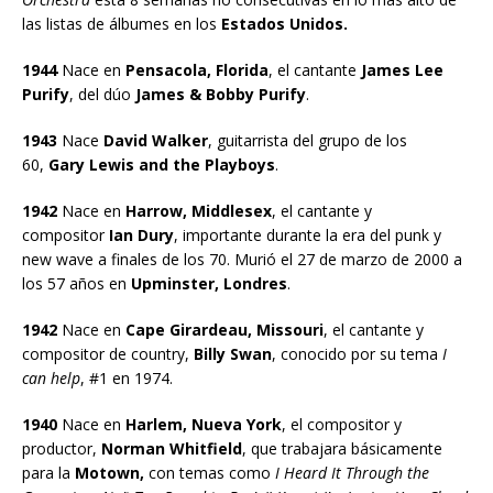
las listas de álbumes en los
Estados Unidos.
1944
Nace en
Pensacola, Florida
, el cantante
James Lee
Purify
, del dúo
James & Bobby Purify
.
1943
Nace
David Walker
, guitarrista del grupo de los
60,
Gary Lewis and the Playboys
.
1942
Nace en
Harrow, Middlesex
, el cantante y
compositor
Ian Dury
, importante durante la era del punk y
new wave a finales de los 70. Murió el 27 de marzo de 2000 a
los 57 años en
Upminster, Londres
.
1942
Nace en
Cape Girardeau, Missouri
, el cantante y
compositor de country,
Billy Swan
, conocido por su tema
I
can help
, #1 en 1974.
1940
Nace en
Harlem, Nueva York
, el compositor y
productor,
Norman Whitfield
, que trabajara básicamente
para la
Motown,
con temas como
I Heard It Through the