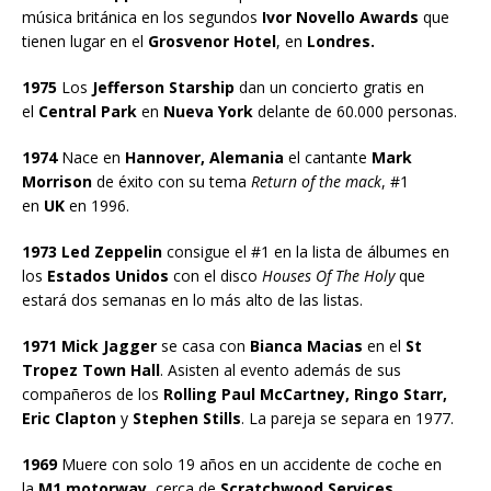
música británica en los segundos
Ivor Novello Awards
que
tienen lugar en el
Grosvenor Hotel
, en
Londres.
1975
Los
Jefferson Starship
dan un concierto gratis en
el
Central Park
en
Nueva York
delante de 60.000 personas.
1974
Nace en
Hannover, Alemania
el cantante
Mark
Morrison
de éxito con su tema
Return of the mack
, #1
en
UK
en 1996.
1973 Led Zeppelin
consigue el #1 en la lista de álbumes en
los
Estados Unidos
con el disco
Houses Of The Holy
que
estará dos semanas en lo más alto de las listas.
1971 Mick Jagger
se casa con
Bianca Macias
en el
St
Tropez Town Hall
. Asisten al evento además de sus
compañeros de los
Rolling Paul McCartney, Ringo Starr,
Eric Clapton
y
Stephen Stills
. La pareja se separa en 1977.
1969
Muere con solo 19 años en un accidente de coche en
la
M1 motorway
, cerca de
Scratchwood Services,