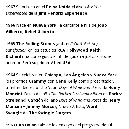
1967
Se publica en el
Reino Unido
el disco
Are You
Experienced
de la
Jimi Hendrix Experience
.
1966
Nace en
Nueva York
, la cantante e hija de
Joao
Gilberto, Bebel Gilberto
.
1965 The Rolling Stones
graban
(I Can’t Get No)
Satisfaction
en los estudios
RCA Hollywood
.
Keith
Richards
ha conseguido el riff de guitarra justo la noche
anterior. Será su primer #1 en
USA
.
1964
Se celebran en
Chicago, Los Ángeles
y
Nueva York
,
los premios
Grammy
con
Gene Kelly
como presentador,
triunfan Record of the Year-
Days of Wine and Roses
de
Henry
Mancini
, Disco del año
The Barbra Streisand Album
de
Barbra
Streisand
, Canción del año
Days of Wine and Roses
de
Henry
Mancini
y
Johnny Mercer
, Nuevo Artista,
Ward
Swingle
de
The Swingle Singers
1963 Bob Dylan
sale de los ensayos del programa de
Ed