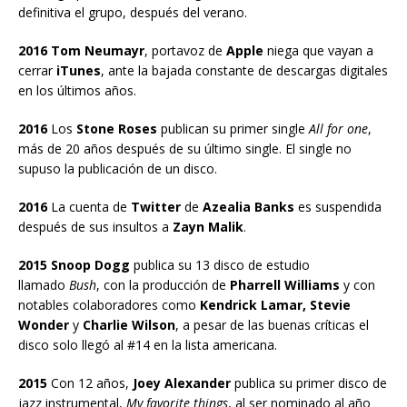
definitiva el grupo, después del verano.
2016 Tom Neumayr
, portavoz de
Apple
niega que vayan a
cerrar
iTunes
, ante la bajada constante de descargas digitales
en los últimos años.
2016
Los
Stone Roses
publican su primer single
All for one
,
más de 20 años después de su último single. El single no
supuso la publicación de un disco.
2016
La cuenta de
Twitter
de
Azealia Banks
es suspendida
después de sus insultos a
Zayn Malik
.
2015 Snoop Dogg
publica su 13 disco de estudio
llamado
Bush
, con la producción de
Pharrell Williams
y con
notables colaboradores como
Kendrick Lamar, Stevie
Wonder
y
Charlie Wilson
, a pesar de las buenas críticas el
disco solo llegó al #14 en la lista americana.
2015
Con 12 años,
Joey Alexander
publica su primer disco de
jazz instrumental,
My favorite things
, al ser nominado al año