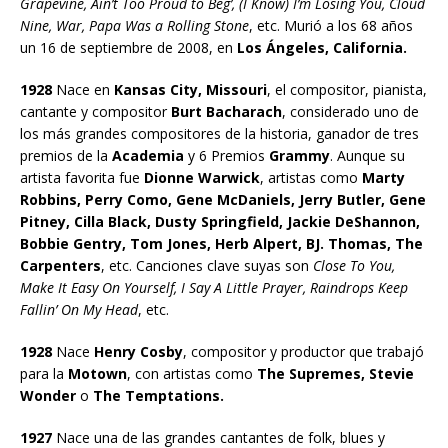
Grapevine, Ain’t Too Proud to Beg’, (I Know) I’m Losing You, Cloud
Nine, War, Papa Was a Rolling Stone
, etc. Murió a los 68 años
un 16 de septiembre de 2008, en
Los Ángeles, California.
1928
Nace en
Kansas City, Missouri
, el compositor, pianista,
cantante y compositor
Burt Bacharach
, considerado uno de
los más grandes compositores de la historia, ganador de tres
premios de la
Academia
y 6 Premios
Grammy
. Aunque su
artista favorita fue
Dionne Warwick
, artistas como
Marty
Robbins, Perry Como, Gene McDaniels, Jerry Butler, Gene
Pitney, Cilla Black, Dusty Springfield, Jackie DeShannon,
Bobbie Gentry, Tom Jones, Herb Alpert, BJ. Thomas, The
Carpenters
, etc. Canciones clave suyas son
Close To You,
Make It Easy On Yourself, I Say A Little Prayer, Raindrops Keep
Fallin’ On My Head
, etc.
1928
Nace
Henry Cosby
, compositor y productor que trabajó
para la
Motown
, con artistas como
The Supremes, Stevie
Wonder
o
The Temptations.
1927
Nace una de las grandes cantantes de folk, blues y