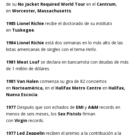
de su
No Jacket Required World Tour
en el
Centrum
,
en
Worcester, Massachusetts
.
1985 Lionel Richie
recibe el doctorado de su instituto
en
Tuskegee
.
1984 Lionel Richie
está dos semanas en lo más alto de las
listas americanas de singles con el tema
Hello
.
1981 Meat Loaf
se declara en bancarrota con deudas de más
de 1 millón de dólares.
1981 Van Halen
comienza su gira de 82 conciertos
en
Norteamérica,
en el
Halifax Metro Centre
en
Halifax,
Nueva Escocia
.
1977
Después que son echados de
EMI
y
A&M
records en
menos de seis meses, los
Sex Pistols
firman
con
Virgin
records.
1977 Led Zeppelin
reciben el premio a la contribución a la