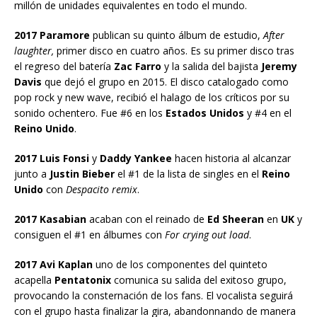
millón de unidades equivalentes en todo el mundo.
2017 Paramore
publican su quinto álbum de estudio,
After
laughter,
primer disco en cuatro años. Es su primer disco tras
el regreso del batería
Zac Farro
y la salida del bajista
Jeremy
Davis
que dejó el grupo en 2015. El disco catalogado como
pop rock y new wave, recibió el halago de los críticos por su
sonido ochentero. Fue #6 en los
Estados Unidos
y #4 en el
Reino Unido
.
2017 Luis Fonsi
y
Daddy Yankee
hacen historia al alcanzar
junto a
Justin Bieber
el #1 de la lista de singles en el
Reino
Unido
con
Despacito remix
.
2017 Kasabian
acaban con el reinado de
Ed Sheeran
en
UK
y
consiguen el #1 en álbumes con
For crying out load
.
2017 Avi Kaplan
uno de los componentes del quinteto
acapella
Pentatonix
comunica su salida del exitoso grupo,
provocando la consternación de los fans. El vocalista seguirá
con el grupo hasta finalizar la gira, abandonnando de manera