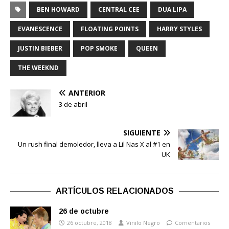
BEN HOWARD
CENTRAL CEE
DUA LIPA
EVANESCENCE
FLOATING POINTS
HARRY STYLES
JUSTIN BIEBER
POP SMOKE
QUEEN
THE WEEKND
ANTERIOR
3 de abril
SIGUIENTE
Un rush final demoledor, lleva a Lil Nas X al #1 en
UK
ARTÍCULOS RELACIONADOS
26 de octubre
26 octubre, 2018
Vinilo Negro
Comentarios