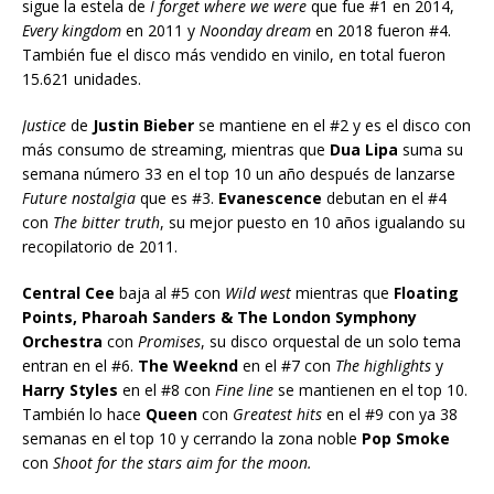
sigue la estela de
I forget where we were
que fue #1 en 2014,
Every kingdom
en 2011 y
Noonday dream
en 2018 fueron #4.
También fue el disco más vendido en vinilo, en total fueron
15.621 unidades.
Justice
de
Justin Bieber
se mantiene en el #2 y es el disco con
más consumo de streaming, mientras que
Dua Lipa
suma su
semana número 33 en el top 10 un año después de lanzarse
Future nostalgia
que es #3.
Evanescence
debutan en el #4
con
The bitter truth
, su mejor puesto en 10 años igualando su
recopilatorio de 2011.
Central Cee
baja al #5 con
Wild west
mientras que
Floating
Points, Pharoah Sanders & The London Symphony
Orchestra
con
Promises
, su disco orquestal de un solo tema
entran en el #6.
The Weeknd
en el #7 con
The highlights
y
Harry Styles
en el #8 con
Fine line
se mantienen en el top 10.
También lo hace
Queen
con
Greatest hits
en el #9 con ya 38
semanas en el top 10 y cerrando la zona noble
Pop Smoke
con
Shoot for the stars aim for the moon.