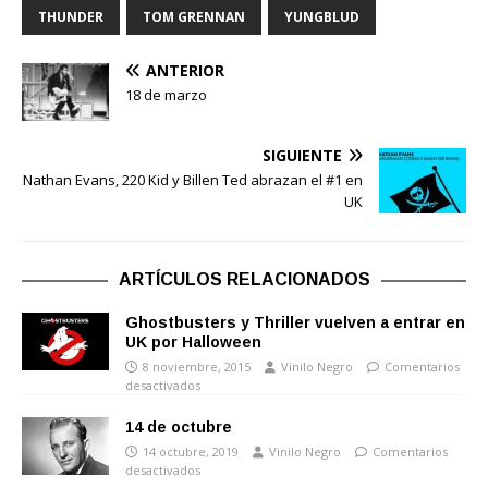
THUNDER
TOM GRENNAN
YUNGBLUD
ANTERIOR
18 de marzo
SIGUIENTE
Nathan Evans, 220 Kid y Billen Ted abrazan el #1 en
UK
ARTÍCULOS RELACIONADOS
Ghostbusters y Thriller vuelven a entrar en
UK por Halloween
8 noviembre, 2015
Vinilo Negro
Comentarios
desactivados
14 de octubre
14 octubre, 2019
Vinilo Negro
Comentarios
desactivados