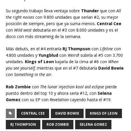
Su segundo trabajo lleva ventaja sobre
Thunder
que con
All
the right noises
con 9.800 unidades que serían #2, su mejor
posición de siempre, pero que ya suma menos.
Central Cee
con
Wild west
debutaría en el #3 con 8.000 unidades y es el
disco con más streaming de la semana.
Más debuts, en el #4 entraría
RJ Thompson
con
Lifeline
con
4.800 unidades y
Yungblud
con
Weird
! subiría al #5 con 3.700
unidades.
Kings of Leon
bajaría de la cima al #6 con
When
you see yourself,
mientras que en el #7 debutaría
David Bowie
con
Something in the air
.
Rob Zombie
con
The lunar injection kool aid eclipse
pierde
puesto dentro del top 10 y ahora sería #12, con
Selena
Gomez
con su EP con
Revelation
cayendo hasta el #19.
CENTRAL CEE
DAVID BOWIE
KINGS OF LEON
RJ THOMPSON
ROB ZOMBIE
SELENA GOMEZ