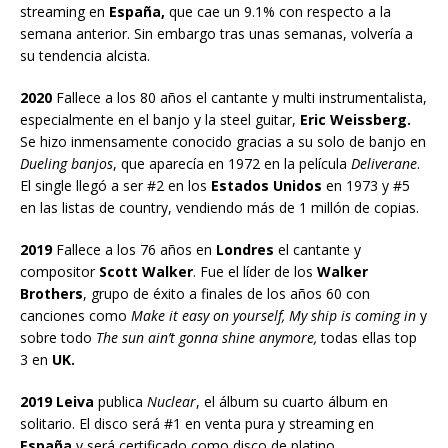
streaming en
España,
que cae un 9.1% con respecto a la
semana anterior. Sin embargo tras unas semanas, volvería a
su tendencia alcista.
2020
Fallece a los 80 años el cantante y multi instrumentalista,
especialmente en el banjo y la steel guitar,
Eric Weissberg.
Se hizo inmensamente conocido gracias a su solo de banjo en
Dueling banjos
, que aparecía en 1972 en la película
Deliverane
.
El single llegó a ser #2 en los
Estados Unidos
en 1973 y #5
en las listas de country, vendiendo más de 1 millón de copias.
2019
Fallece a los 76 años en
Londres
el cantante y
compositor
Scott Walker
. Fue el líder de los
Walker
Brothers
, grupo de éxito a finales de los años 60 con
canciones como
Make it easy on yourself,
My ship is coming in
y
sobre todo
The sun ain’t gonna shine anymore,
todas ellas top
3 en
UK.
2019 Leiva
publica
Nuclear
, el álbum su cuarto álbum en
solitario. El disco será #1 en venta pura y streaming en
España
y será certificado como disco de platino.