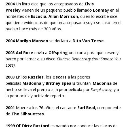
2004
Un libro dice que los antepasados de
Elvis
Presley
vienen de un pequeño pueblo llamado
Lonma
y en el
nordestes de
Escocia. Allan Morrison
, quien lo escribe dice
que tiene evidencias de que un antepasado suyo se casó en el
pueblo hace más de 300 años.
2004 Marilyn Manson
se declara a
Dita Van Teese.
2003 Axl Rose
envía a
Offspring
una carta para que cesen y
paren por llamar a su disco
Chinese Democrazy (You Snooze You
Lose).
2003
En los
Razzies
, los
Oscars
a las peores
películas
Madonna
y
Britney Spears
triunfan.
Madonna
de
hecho se lleva el premio a la peor película por
Swept away
, y a
la peor actriz y actriz de reparto.
2001
Muere a los 76 años, el cantante
Earl Beal,
componente
de
The Silhouettes
.
1999 Ol’ Dirty Bastard
es parado por conducir las placas de