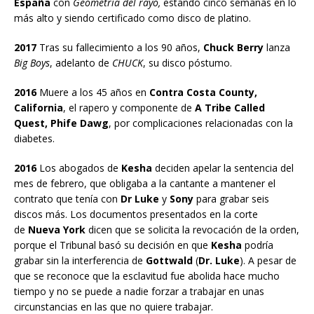
España
con
Geometría del rayo,
estando cinco semanas en lo
más alto y siendo certificado como disco de platino.
2017
Tras su fallecimiento a los 90 años,
Chuck Berry
lanza
Big Boys
, adelanto de
CHUCK
, su disco póstumo.
2016
Muere a los 45 años en
Contra Costa County,
California
, el rapero y componente de
A Tribe Called
Quest, Phife Dawg
, por complicaciones relacionadas con la
diabetes.
2016
Los abogados de
Kesha
deciden apelar la sentencia del
mes de febrero, que obligaba a la cantante a mantener el
contrato que tenía con
Dr Luke
y
Sony
para grabar seis
discos más. Los documentos presentados en la corte
de
Nueva York
dicen que se solicita la revocación de la orden,
porque el Tribunal basó su decisión en que
Kesha
podría
grabar sin la interferencia de
Gottwald
(
Dr. Luke
). A pesar de
que se reconoce que la esclavitud fue abolida hace mucho
tiempo y no se puede a nadie forzar a trabajar en unas
circunstancias en las que no quiere trabajar.