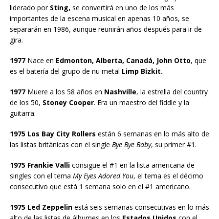
liderado por
Sting,
se convertirá en uno de los más
importantes de la escena musical en apenas 10 años, se
separarán en 1986, aunque reunirán años después para ir de
gira.
1977
Nace en
Edmonton, Alberta, Canadá, John Otto
, que
es el batería del grupo de nu metal
Limp Bizkit.
1977
Muere a los 58 años en
Nashville
, la estrella del country
de los 50,
Stoney Cooper
. Era un maestro del fiddle y la
guitarra.
1975 Los Bay City Rollers
están 6 semanas en lo más alto de
las listas británicas con el single
Bye Bye Baby
, su primer #1.
1975 Frankie Valli
consigue el #1 en la lista americana de
singles con el tema
My Eyes Adored You
, el tema es el décimo
consecutivo que está 1 semana solo en el #1 americano.
1975 Led Zeppelin
está seis semanas consecutivas en lo más
alto de las listas de álbumes en los
Estados Unidos
con el