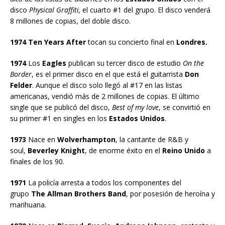
disco
Physical Graffiti,
el cuarto #1 del grupo. El disco venderá
8 millones de copias, del doble disco.
1974 Ten Years After
tocan su concierto final en
Londres.
1974
Los
Eagles
publican su tercer disco de estudio
On the
Border
, es el primer disco en el que está el guitarrista
Don
Felder
. Aunque el disco solo llegó al #17 en las listas
americanas, vendió más de 2 millones de copias. El último
single que se publicó del disco,
Best of my love
, se convirtió en
su primer #1 en singles en los
Estados Unidos
.
1973
Nace en
Wolverhampton
, la cantante de R&B y
soul,
Beverley Knight
, de enorme éxito en el
Reino Unido
a
finales de los 90.
1971
La policía arresta a todos los componentes del
grupo
The Allman Brothers Band
, por posesión de heroína y
marihuana.