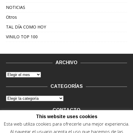
NOTICIAS
Otros
TAL DÍA COMO HOY
VINILO TOP 100
ARCHIVO
CATEGORÍAS
CONTACTO
This website uses cookies
Vinilo Negro.
Consultas de anunciantes y Legal, en vinilo at
Esta web utiliza cookies para ofrecerle una mejor experiencia.
vinilonegro.com
Al navegar el usuario acepta el uso que hacemos de las