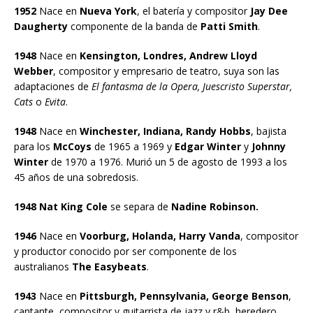
1952
Nace en
Nueva York
, el batería y compositor
Jay Dee
Daugherty
componente de la banda de
Patti Smith
.
1948
Nace en
Kensington, Londres, Andrew Lloyd
Webber
, compositor y empresario de teatro, suya son las
adaptaciones de
El fantasma de la Opera, Juescristo Superstar,
Cats
o
Evita
.
1948
Nace en
Winchester, Indiana, Randy Hobbs
, bajista
para los
McCoys
de 1965 a 1969 y
Edgar Winter
y
Johnny
Winter
de 1970 a 1976. Murió un 5 de agosto de 1993 a los
45 años de una sobredosis.
1948 Nat King Cole
se separa de
Nadine Robinson.
1946
Nace en
Voorburg, Holanda, Harry Vanda
, compositor
y productor conocido por ser componente de los
australianos
The Easybeats
.
1943
Nace en
Pittsburgh, Pennsylvania, George Benson
,
cantante, compositor y guitarrista de jazz y r&b, heredero