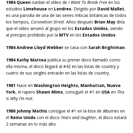
1984 Queen
ruedan el vídeo de
I Want To Break Free
en los
estudios
Limehouse
en
Londres.
Dirigido por
David Mallet
,
es una parodia de una de las series míticas británicas de todos
los tiempos,
Coronation Street
. Años después
Brian May
diría
que el vídeo arruinó al grupo en los
Estados Unidos
, siendo
al principio prohibido por la
MTV
en los
Estados Unidos
.
1984 Andrew Lloyd Webber
se casa con
Sarah Brightman
.
1984 Kathy Mattea
publica su primer disco llamado como
ella misma, el disco llegará al #42 en las listas de country y
cuatro de sus singles entrarán en las listas de country.
1981
Nace en
Washington Heights, Manhattan, Nueva
York
, el rapero
Shawn Mims
, consiguió el #1 en
USA
en
This
Is Why I’m Hot.
1980 Johnny Mathis
consigue el #1 en la lista de álbumes en
el
Reino Unido
con el disco
Tears and laughter
, el disco estará
2 semanas en lo más alto.