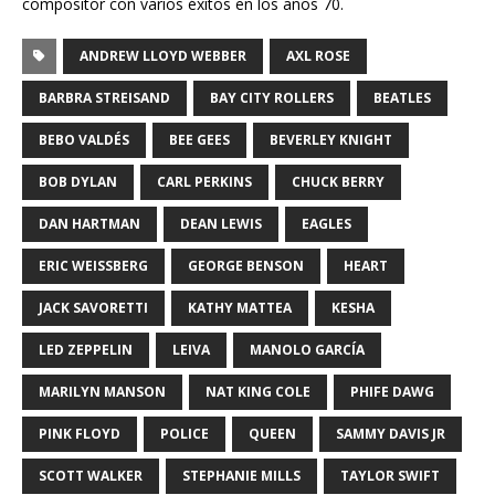
compositor con varios éxitos en los años 70.
ANDREW LLOYD WEBBER
AXL ROSE
BARBRA STREISAND
BAY CITY ROLLERS
BEATLES
BEBO VALDÉS
BEE GEES
BEVERLEY KNIGHT
BOB DYLAN
CARL PERKINS
CHUCK BERRY
DAN HARTMAN
DEAN LEWIS
EAGLES
ERIC WEISSBERG
GEORGE BENSON
HEART
JACK SAVORETTI
KATHY MATTEA
KESHA
LED ZEPPELIN
LEIVA
MANOLO GARCÍA
MARILYN MANSON
NAT KING COLE
PHIFE DAWG
PINK FLOYD
POLICE
QUEEN
SAMMY DAVIS JR
SCOTT WALKER
STEPHANIE MILLS
TAYLOR SWIFT