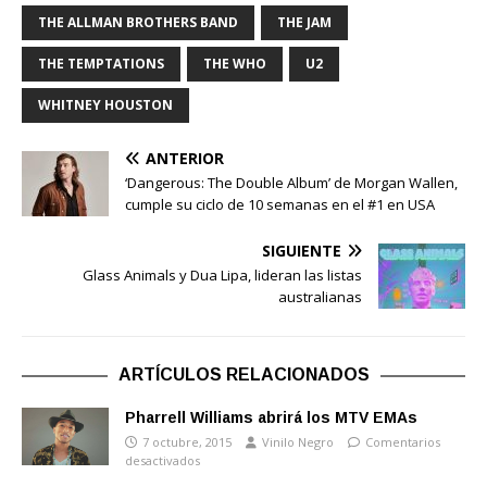
THE ALLMAN BROTHERS BAND
THE JAM
THE TEMPTATIONS
THE WHO
U2
WHITNEY HOUSTON
ANTERIOR
‘Dangerous: The Double Album’ de Morgan Wallen,
cumple su ciclo de 10 semanas en el #1 en USA
SIGUIENTE
Glass Animals y Dua Lipa, lideran las listas
australianas
ARTÍCULOS RELACIONADOS
Pharrell Williams abrirá los MTV EMAs
7 octubre, 2015
Vinilo Negro
Comentarios
desactivados