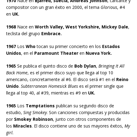
1970
Nace en
Bjarred, Suecia, Andreas Johnson
, cantante y
compositor con un gran éxito en 2000, el tema
Glorious
, #4
en
UK.
1968
Nace en
Worth Valley, West Yorkshire, Mickey Dale
,
teclista del grupo
Embrace.
1967
Los
Who
tocan su primer concierto en los
Estados
Unidos
, en el
Paramount Theater
en
Nueva York.
1965
Se publica el quinto disco de
Bob Dylan
,
Bringing It All
Back Home
, es el primer disco suyo que llega al top 10
americano, concretamente al #6. El disco será #1 en el
Reino
Unido
.
Subterranean Homesick Blues
es el primer single que
llega al top 40, al #39, mientras es #9 en
UK.
1965
Los
Temptations
publican su segundo disco de
estudio,
Sing Smokey
. Son canciones compuestas y producidas
por
Smokey Robinson
, junto con otros componentes de
los
Miracles
. El disco contiene uno de sus mayores éxitos,
My
girl.