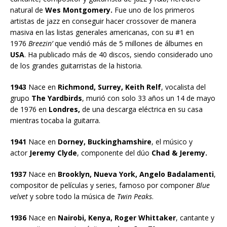
natural de
Wes Montgomery.
Fue uno de los primeros
artistas de jazz en conseguir hacer crossover de manera
masiva en las listas generales americanas, con su #1 en
1976
Breezin’
que vendió más de 5 millones de álbumes en
USA
. Ha publicado más de 40 discos, siendo considerado uno
de los grandes guitarristas de la historia.
1943
Nace en
Richmond, Surrey, Keith Relf
, vocalista del
grupo
The Yardbirds
, murió con solo 33 años un 14 de mayo
de 1976 en
Londres,
de una descarga eléctrica en su casa
mientras tocaba la guitarra.
1941
Nace en
Dorney, Buckinghamshire
, el músico y
actor
Jeremy Clyde
, componente del dúo
Chad & Jeremy.
1937
Nace en
Brooklyn, Nueva York, Angelo Badalamenti
,
compositor de películas y series, famoso por componer
Blue
velvet
y sobre todo la música de
Twin Peaks
.
1936
Nace en
Nairobi, Kenya, Roger Whittaker
, cantante y