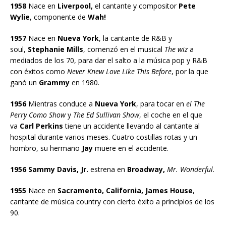
1958
Nace en
Liverpool,
el cantante y compositor
Pete
Wylie
, componente de
Wah!
1957
Nace en
Nueva York
, la cantante de R&B y
soul,
Stephanie Mills
, comenzó en el musical
The wiz
a
mediados de los 70, para dar el salto a la música pop y R&B
con éxitos como
Never Knew Love Like This Before
, por la que
ganó un
Grammy
en 1980.
1956
Mientras conduce a
Nueva York
, para tocar en
el The
Perry Como Show
y
The Ed Sullivan Show
, el coche en el que
va
Carl Perkins
tiene un accidente llevando al cantante al
hospital durante varios meses. Cuatro costillas rotas y un
hombro, su hermano
Jay
muere en el accidente.
1956 Sammy Davis, Jr.
estrena en
Broadway,
Mr. Wonderful
.
1955
Nace en
Sacramento, California, James House
,
cantante de música country con cierto éxito a principios de los
90.