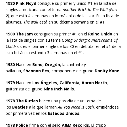
1980 Pink Floyd
consigue su primer y único #1 en la lista de
singles americana con el tema
Another Brick In The Wall (Part
2),
que está 4 semanas en lo más alto de la lista. En la lista de
álbumes,
The wall
está en su décima semana en el #1.
1980 The Jam
consiguen su primer #1 en el
Reino Unido
en
la lista de singles con su tema
Going Underground/Dreams Of
Children
, es el primer single de los 80 en debutar en el #1 de la
lista británica estando 3 semanas en el #1.
1980
Nace en
Bend, Oregón
, la cantante y
bailarina,
Shannon Bex
, componente del grupo
Danity Kane.
1979
Nace en
Los Ángeles, California, Aaron North
,
guitarrista del grupo
Nine Inch Nails.
1978 The Rutles
hacen una parodia de un tema de
los
Beatles
a la que llaman
All You Need Is Cash
, emitiéndose
por primera vez en los
Estados Unidos
.
1978 Police
firma con el sello
A&M Records
. El grupo