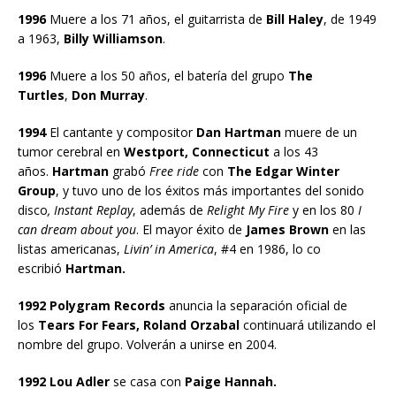
1996
Muere a los 71 años, el guitarrista de
Bill Haley
, de 1949
a 1963,
Billy Williamson
.
1996
Muere a los 50 años, el batería del grupo
The
Turtles
,
Don Murray
.
1994
El cantante y compositor
Dan Hartman
muere de un
tumor cerebral en
Westport, Connecticut
a los 43
años.
Hartman
grabó
Free ride
con
The Edgar Winter
Group
, y tuvo uno de los éxitos más importantes del sonido
disco
, Instant Replay
, además de
Relight My Fire
y en los 80
I
can dream about you
. El mayor éxito de
James Brown
en las
listas americanas,
Livin’ in America
, #4 en 1986, lo co
escribió
Hartman.
1992 Polygram Records
anuncia la separación oficial de
los
Tears For Fears, Roland Orzabal
continuará utilizando el
nombre del grupo. Volverán a unirse en 2004.
1992 Lou Adler
se casa con
Paige Hannah.