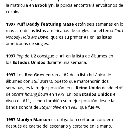
la matrícula en
Brooklyn
, la policía encontrará envoltorios de
cocaína.
1997 Puff Daddy featuring Mase
están seis semanas en lo
más alto de las listas americanas de singles con el tema
Can’t
Nobody Hold Me Down
, que es su primer #1 en las listas
americanas de singles.
1997
Pop
de
U2
consigue el #1 en la lista de álbumes en
los
Estados Unidos
durante una semana.
1997
Los
Bee Gees
entran al #2 de la lista británica de
álbumes con
Still waters
, puesto que mantendrán dos
semanas, es la mejor posición en el
Reino Unido
desde el #1
de
Spritis having flown
en 1979. En los
Estados Unidos
el
disco es #11, siendo también su mejor posición desde la
banda sonora de
Stayin’ alive
en 1983, que fue #6.
1997 Marilyn Manson
es obligado a cortar un concierto
después de caerse del escenario y cortarse en la mano.