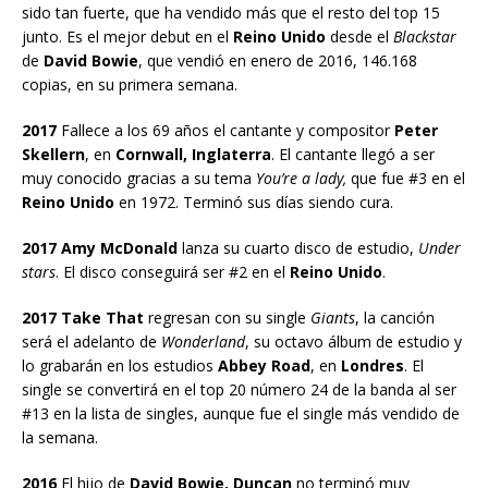
sido tan fuerte, que ha vendido más que el resto del top 15
junto. Es el mejor debut en el
Reino Unido
desde el
Blackstar
de
David Bowie
, que vendió en enero de 2016, 146.168
copias, en su primera semana.
2017
Fallece a los 69 años el cantante y compositor
Peter
Skellern
, en
Cornwall, Inglaterra
. El cantante llegó a ser
muy conocido gracias a su tema
You’re a lady,
que fue #3 en el
Reino Unido
en 1972. Terminó sus días siendo cura.
2017 Amy McDonald
lanza su cuarto disco de estudio,
Under
stars
. El disco conseguirá ser #2 en el
Reino Unido
.
2017 Take That
regresan con su single
Giants
, la canción
será el adelanto de
Wonderland
, su octavo álbum de estudio y
lo grabarán en los estudios
Abbey Road
, en
Londres
. El
single se convertirá en el top 20 número 24 de la banda al ser
#13 en la lista de singles, aunque fue el single más vendido de
la semana.
2016
El hijo de
David Bowie, Duncan
no terminó muy