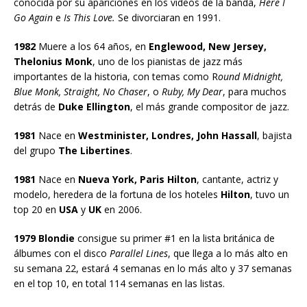
conocida por su apariciones en los vídeos de la banda,
Here I
Go Again
e
Is This Love.
Se divorciaran en 1991.
1982
Muere a los 64 años, en
Englewood, New Jersey,
Thelonius Monk
, uno de los pianistas de jazz más
importantes de la historia, con temas como R
ound Midnight,
Blue Monk, Straight, No Chaser
, o
Ruby, My Dear
, para muchos
detrás de
Duke Ellington
, el más grande compositor de jazz.
1981
Nace en
Westminister, Londres, John Hassall
, bajista
del grupo
The Libertines
.
1981
Nace en
Nueva York, Paris Hilton
, cantante, actriz y
modelo, heredera de la fortuna de los hoteles
Hilton
, tuvo un
top 20 en
USA
y
UK
en 2006.
1979 Blondie
consigue su primer #1 en la lista británica de
álbumes con el disco
Parallel Lines
, que llega a lo más alto en
su semana 22, estará 4 semanas en lo más alto y 37 semanas
en el top 10, en total 114 semanas en las listas.