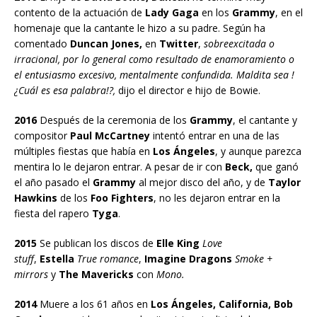
contento de la actuación de
Lady Gaga
en los
Grammy
, en el
homenaje que la cantante le hizo a su padre. Según ha
comentado
Duncan
Jones,
en
Twitter
,
sobreexcitada o
irracional, por lo general como resultado de enamoramiento o
el entusiasmo excesivo, mentalmente confundida. Maldita sea !
¿Cuál es esa palabra!?,
dijo el director e hijo de Bowie.
2016
Después de la ceremonia de los
Grammy
, el cantante y
compositor
Paul McCartney
intentó entrar en una de las
múltiples fiestas que había en
Los Ángeles
, y aunque parezca
mentira lo le dejaron entrar. A pesar de ir con
Beck,
que ganó
el año pasado el
Grammy
al mejor disco del año, y de
Taylor
Hawkins
de los
Foo Fighters
, no les dejaron entrar en la
fiesta del rapero
Tyga
.
2015
Se publican los discos de
Elle King
Love
stuff
,
Estella
True romance
,
Imagine Dragons
Smoke +
mirrors
y
The Mavericks
con
Mono.
2014
Muere a los 61 años en
Los Ángeles, California, Bob