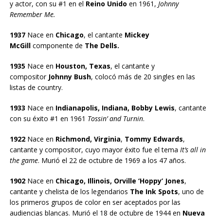
y actor, con su #1 en el
Reino Unido
en 1961,
Johnny
Remember Me.
1937
Nace en
Chicago
, el cantante
Mickey
McGill
componente de
The Dells.
1935
Nace en
Houston, Texas
, el cantante y
compositor
Johnny Bush
, colocó más de 20 singles en las
listas de country.
1933
Nace en
Indianapolis, Indiana, Bobby Lewis
, cantante
con su éxito #1 en 1961
Tossin’ and Turnin
.
1922
Nace en
Richmond, Virginia
,
Tommy Edwards
,
cantante y compositor, cuyo mayor éxito fue el tema
It’s all in
the game
. Murió el 22 de octubre de 1969 a los 47 años.
1902
Nace en
Chicago, Illinois, Orville ‘Hoppy’ Jones
,
cantante y chelista de los legendarios
The Ink Spots
, uno de
los primeros grupos de color en ser aceptados por las
audiencias blancas. Murió el 18 de octubre de 1944 en
Nueva