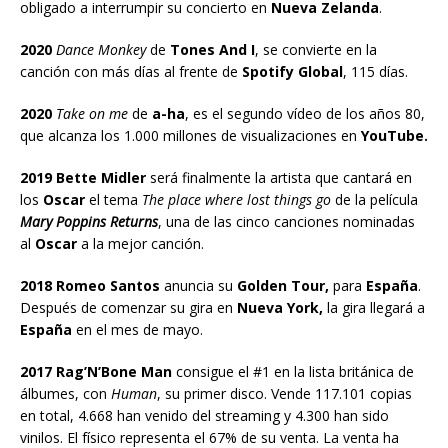
obligado a interrumpir su concierto en
Nueva Zelanda
.
2020
Dance Monkey
de
Tones And I
, se convierte en la
canción con más días al frente de
Spotify Global
, 115 días.
2020
Take on me
de
a-ha
, es el segundo vídeo de los años 80,
que alcanza los 1.000 millones de visualizaciones en
YouTube.
2019 Bette Midler
será finalmente la artista que cantará en
los
Oscar
el tema
The place where lost things go
de la película
Mary Poppins Returns
, una de las cinco canciones nominadas
al
Oscar
a la mejor canción.
2018 Romeo Santos
anuncia su
Golden Tour,
para
España
.
Después de comenzar su gira en
Nueva York,
la gira llegará a
España
en el mes de mayo.
2017 Rag’N’Bone Man
consigue el #1 en la lista británica de
álbumes, con
Human
, su primer disco. Vende 117.101 copias
en total, 4.668 han venido del streaming y 4.300 han sido
vinilos. El físico representa el 67% de su venta. La venta ha