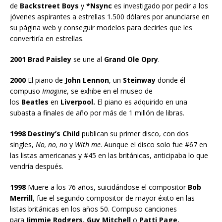
de
Backstreet Boys
y
*Nsync
es investigado por pedir a los
jóvenes aspirantes a estrellas 1.500 dólares por anunciarse en
su página web y conseguir modelos para decirles que les
convertiría en estrellas.
2001 Brad Paisley
se une al
Grand Ole Opry
.
2000
El piano de
John Lennon
, un
Steinway
donde él
compuso
Imagine
, se exhibe en el museo de
los
Beatles
en
Liverpool.
El piano es adquirido en una
subasta a finales de año por más de 1 millón de libras.
1998 Destiny’s Child
publican su primer disco, con dos
singles,
No, no, no
y
With me
. Aunque el disco solo fue #67 en
las listas americanas y #45 en las británicas, anticipaba lo que
vendría después.
1998
Muere a los 76 años, suicidándose el compositor
Bob
Merrill
, fue el segundo compositor de mayor éxito en las
listas británicas en los años 50. Compuso canciones
para
Jimmie Rodgers, Guy Mitchell
o
Patti Page.