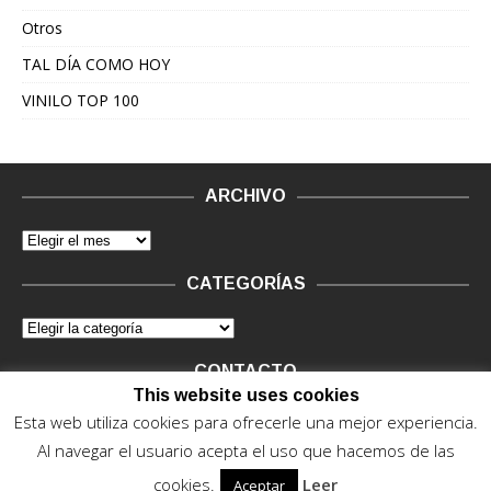
Otros
TAL DÍA COMO HOY
VINILO TOP 100
ARCHIVO
CATEGORÍAS
CONTACTO
This website uses cookies
Vinilo Negro.
Consultas de anunciantes y Legal, en vinilo at
Esta web utiliza cookies para ofrecerle una mejor experiencia.
vinilonegro.com
Al navegar el usuario acepta el uso que hacemos de las
cookies.
Leer
Aceptar