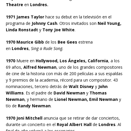
Theatre
en
Londres.
1971 James Taylor
hace su debut en la televisión en el
programa de
Johnny Cash
. Otros invitados son
Neil Young,
Linda Ronstadt
y
Tony Joe White
.
1970 Maurice Gibb
de los
Bee Gees
estrena
en
Londres
,
Sing a Rude Song.
1970
Muere en
Hollywood, Los Ángeles, California
, a los
69 años,
Alfred Newman
, uno de los grandes compositores
de cine de la historia con más de 200 películas a sus espaldas
y 9 premios de la academia, récord para un compositor. 43
nominaciones, tercero detrás de
Walt Disney
y
John
Williams
. Es el padre de
David Newman
y
Thomas
Newman
, y hermano de
Lionel Newman, Emil Newman
y
tío de
Randy Newman
.
1970 Joni Mitchell
anuncia que se retirar de dar conciertos,
durante un concierto en el
Royal Albert Hall
de
Londres
. Al
final de año volverá a los escenarios.