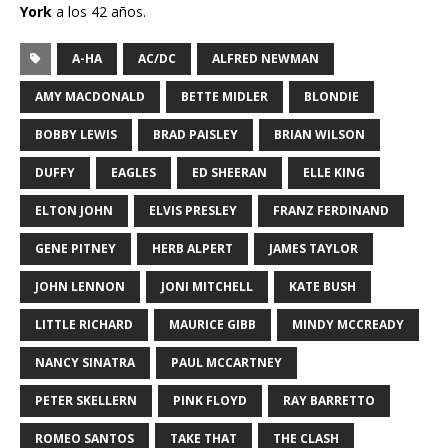
York
a los 42 años.
A-HA
AC/DC
ALFRED NEWMAN
AMY MACDONALD
BETTE MIDLER
BLONDIE
BOBBY LEWIS
BRAD PAISLEY
BRIAN WILSON
DUFFY
EAGLES
ED SHEERAN
ELLE KING
ELTON JOHN
ELVIS PRESLEY
FRANZ FERDINAND
GENE PITNEY
HERB ALPERT
JAMES TAYLOR
JOHN LENNON
JONI MITCHELL
KATE BUSH
LITTLE RICHARD
MAURICE GIBB
MINDY MCCREADY
NANCY SINATRA
PAUL MCCARTNEY
PETER SKELLERN
PINK FLOYD
RAY BARRETTO
ROMEO SANTOS
TAKE THAT
THE CLASH