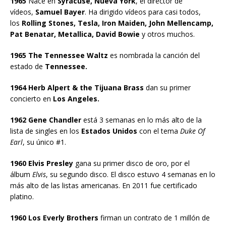
1965
Nace en
Syracuse, Nueva York
, el director de
vídeos,
Samuel Bayer
. Ha dirigido vídeos para casi todos,
los
Rolling Stones, Tesla, Iron Maiden, John Mellencamp,
Pat Benatar, Metallica, David Bowie
y otros muchos.
1965 The Tennessee Waltz
es nombrada la canción del
estado de
Tennessee.
1964 Herb Alpert & the Tijuana Brass
dan su primer
concierto en
Los Angeles.
1962 Gene Chandler
está 3 semanas en lo más alto de la
lista de singles en los
Estados Unidos
con el tema
Duke Of
Earl
, su único #1.
1960 Elvis Presley
gana su primer disco de oro, por el
álbum
Elvis
, su segundo disco. El disco estuvo 4 semanas en lo
más alto de las listas americanas. En 2011 fue certificado
platino.
1960 Los Everly Brothers
firman un contrato de 1 millón de