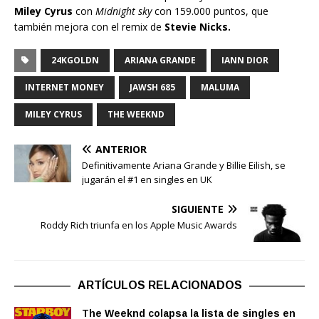
Miley Cyrus
con
Midnight sky
con 159.000 puntos, que
también mejora con el remix de
Stevie Nicks.
24KGOLDN
ARIANA GRANDE
IANN DIOR
INTERNET MONEY
JAWSH 685
MALUMA
MILEY CYRUS
THE WEEKND
ANTERIOR
Definitivamente Ariana Grande y Billie Eilish, se
jugarán el #1 en singles en UK
SIGUIENTE
Roddy Rich triunfa en los Apple Music Awards
ARTÍCULOS RELACIONADOS
The Weeknd colapsa la lista de singles en