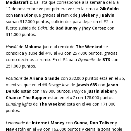
Mediatraffic
. La lista que corresponde a la semana del 6 al
12 de noviembre ve por primera vez en la cima a
24kGoldn
con
Iann Dior
que gracias al remix de
J Bieber
y
J Balvin
suman 317.000 puntos, suficientes para dejar en el #2 la
fuerte subida de
Dákiti
de
Bad Bunny
y
Jhay Cortez
con
311.000 puntos.
Hawái
de
Maluma
junto al remix de
The Weeknd
se
consolida y sube del #10 al #3 con 257.000 puntos, gracias
como decimos al remix. En el #4 baja
Dynamite
de
BTS
con
251.000 puntos.
Positions
de
Ariana Grande
con 232.000 puntos está en el #5,
mientras que en el #6
Savage love
de
Jawsh 685
con
Jason
Derulo
están con 189.000 puntos.
Holy
de
Justin Bieber
y
Chance The Rapper
están en el #7 con 178.000 puntos.
Blinding lights
de
The Weeknd
está en el #8 con 171.000
puntos.
Lemonade
de
Internet Money
con
Gunna, Don Toliver
y
Nav
están en el #9 con 162.000 puntos y cierra la zona noble