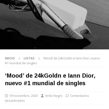
INICIO
LISTAS
‘Mood’ de 24kGoldn e Iann Dior, nuevo
#1 mundial de singles
‘Mood’ de 24kGoldn e Iann Dior,
nuevo #1 mundial de singles
19 noviembre, 2020
Vinilo Negro
Comentarios
desactivados