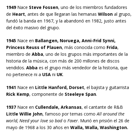
1949
Nace
Steve Fossen
, uno de los miembros fundadores
de
Heart
, antes de que llegaran las hemanas
Wilson
al grupo,
fundó la banda en 1967, y la abandonó en 1982, justo antes
del éxito masivo del grupo.
1945
Nace en
Ballangen, Noruega, Anni-Frid Synni,
Princess Reuss of Plauen
, más conocida como
Frida
,
miembro de
Abba
, uno de los grupos más importantes de la
historia de la música, con más de 200 millones de discos
vendidos.
Abba
es el grupo más vendedor de la historia, que
no pertenece ni a
USA
ni
UK
.
1941
Nace en
Little Hanford, Dorset
, el bajista y guitarrista
Rick Kemp
, componente de
Steeleye Span
.
1937
Nace en
Cullendale, Arkansas
, el cantante de R&B
Little Willie John
, famoso por temas como
All around the
world, Need your love so bad
o
Faver
. Murió en prisión el 26 de
mayo de 1968 a los 30 años en
Walla, Walla, Washington.