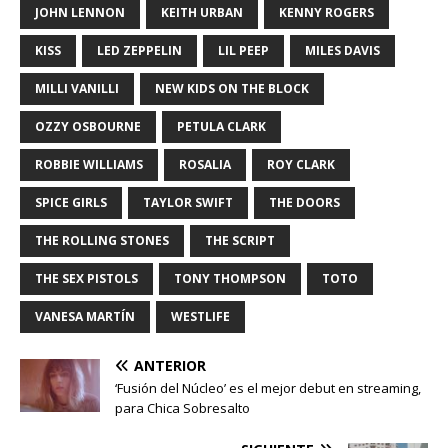
JOHN LENNON
KEITH URBAN
KENNY ROGERS
KISS
LED ZEPPELIN
LIL PEEP
MILES DAVIS
MILLI VANILLI
NEW KIDS ON THE BLOCK
OZZY OSBOURNE
PETULA CLARK
ROBBIE WILLIAMS
ROSALIA
ROY CLARK
SPICE GIRLS
TAYLOR SWIFT
THE DOORS
THE ROLLING STONES
THE SCRIPT
THE SEX PISTOLS
TONY THOMPSON
TOTO
VANESA MARTÍN
WESTLIFE
ANTERIOR
‘Fusión del Núcleo’ es el mejor debut en streaming,
para Chica Sobresalto