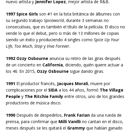
nuevo artista y
Jennifer Lopez
, mejor artista de R&B.
1997 Spice Girls
son #1 en la lista británica de álbumes con
su segundo trabajo
Spiceworld
, durante 3 semanas no
consecutivas, que es también el título de la película. El disco no
vende lo que el debut, pero si más de 13 millones de copias
siendo un éxito y produciendo 4 singles como
Spice Up Your
Life, Too Much, Stop
y
Viva Forever
.
1992 Ozzy Osbourne
anuncia su retiro de las giras después
de un concierto en
California
, diciendo, quién quiere actuar a
los 46. En 2015,
Ozzy Osbourne
sigue dando giras.
1991
El productor francés,
Jacques Morali
, muere por
complicaciones por el
SIDA
a los 44 años, formó
The Village
People
y
The Ritchie Family
entre otros, uno de los grandes
productores de música disco.
1990
Después de despedirlos,
Frank Farian
da una rueda de
prensa, para confirmar que
Milli Vanilli
no cantan en el disco,
meses después se les quitará el
Grammy
que habían ganado