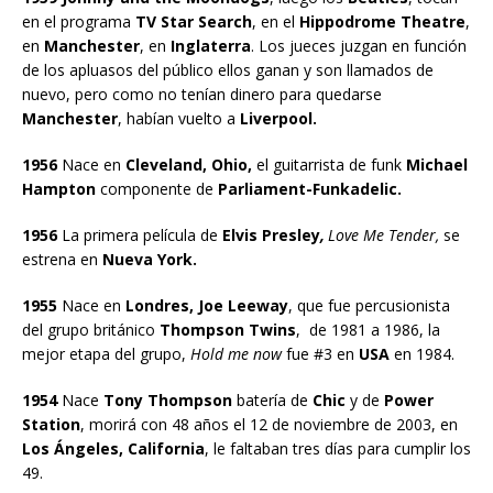
en el programa
TV Star Search
, en el
Hippodrome Theatre
,
en
Manchester
, en
Inglaterra
. Los jueces juzgan en función
de los apluasos del público ellos ganan y son llamados de
nuevo, pero como no tenían dinero para quedarse
Manchester
, habían vuelto a
Liverpool.
1956
Nace en
Cleveland, Ohio,
el guitarrista de funk
Michael
Hampton
componente de
Parliament-Funkadelic.
1956
La primera película de
Elvis Presley
,
Love Me Tender,
se
estrena en
Nueva York.
1955
Nace en
Londres, Joe Leeway
, que fue percusionista
del grupo británico
Thompson Twins
, de 1981 a 1986, la
mejor etapa del grupo,
Hold me now
fue #3 en
USA
en 1984.
1954
Nace
Tony Thompson
batería de
Chic
y de
Power
Station
, morirá con 48 años el 12 de noviembre de 2003, en
Los Ángeles, California
, le faltaban tres días para cumplir los
49.