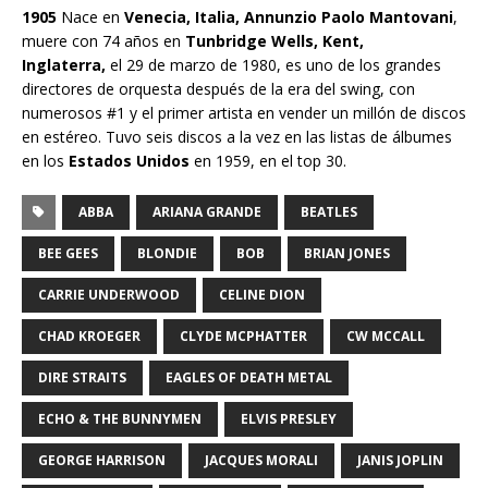
1905
Nace en
Venecia, Italia, Annunzio Paolo Mantovani
,
muere con 74 años en
Tunbridge Wells, Kent,
Inglaterra,
el 29 de marzo de 1980, es uno de los grandes
directores de orquesta después de la era del swing, con
numerosos #1 y el primer artista en vender un millón de discos
en estéreo. Tuvo seis discos a la vez en las listas de álbumes
en los
Estados Unidos
en 1959, en el top 30.
ABBA
ARIANA GRANDE
BEATLES
BEE GEES
BLONDIE
BOB
BRIAN JONES
CARRIE UNDERWOOD
CELINE DION
CHAD KROEGER
CLYDE MCPHATTER
CW MCCALL
DIRE STRAITS
EAGLES OF DEATH METAL
ECHO & THE BUNNYMEN
ELVIS PRESLEY
GEORGE HARRISON
JACQUES MORALI
JANIS JOPLIN