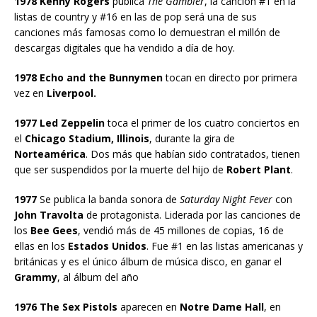
1978 Kenny Rogers
publica
The Gambler
, la canción #1 en la
listas de country y #16 en las de pop será una de sus
canciones más famosas como lo demuestran el millón de
descargas digitales que ha vendido a día de hoy.
1978 Echo and the Bunnymen
tocan en directo por primera
vez en
Liverpool.
1977 Led Zeppelin
toca el primer de los cuatro conciertos en
el
Chicago Stadium, Illinois
, durante la gira de
Norteamérica
. Dos más que habían sido contratados, tienen
que ser suspendidos por la muerte del hijo de
Robert Plant
.
1977
Se publica la banda sonora de
Saturday Night Fever
con
John Travolta
de protagonista. Liderada por las canciones de
los
Bee Gees
, vendió más de 45 millones de copias, 16 de
ellas en los
Estados Unidos
. Fue #1 en las listas americanas y
británicas y es el único álbum de música disco, en ganar el
Grammy
, al álbum del año
1976 The Sex Pistols
aparecen en
Notre Dame Hall
, en