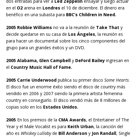
dos entradas para ver a
Led Zeppelin
ensayar y luego actuar
en el
O2
arena en
Londres
el 10 de diciembre. El dinero era
benéfico en una subasta para
BBC’s Children in Need.
2005 Robbie Williams
no va a la reunión de
Take That
y
decide quedarse en su casa de
Los Ángeles
, la reunión es
para hacer un documental sobre los cinco componentes del
grupo para un grandes éxitos y un DVD.
2005 Alabama, Glen Campbell
y
DeFord Bailey
ingresan en
el
Country Music Hall of Fame.
2005 Carrie Underwood
publica su primer disco
Some Hearts
.
El disco fue un enorme éxito siendo el disco de country más
vendido en 2006 y 2007 siendo la primera artista femenina
country en conseguirlo. El disco vendió más de 8 millones de
copias solo en los
Estados Unidos.
2005
En los premios de la
CMA Awards
, el Entertainer of The
Year y el Male Vocalist es para
Keith Urban
, la canción del
año es
Whiskey Lullaby
de
Bill Anderson
y
Jon Randall
, Single