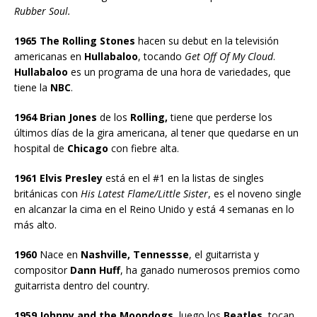
Rubber Soul.
1965 The Rolling Stones
hacen su debut en la televisión
americanas en
Hullabaloo
, tocando
Get Off Of My Cloud
.
Hullabaloo
es un programa de una hora de variedades, que
tiene la
NBC
.
1964 Brian Jones
de los
Rolling,
tiene que perderse los
últimos días de la gira americana, al tener que quedarse en un
hospital de
Chicago
con fiebre alta.
1961 Elvis Presley
está en el #1 en la listas de singles
británicas con
His Latest Flame/Little Sister
, es el noveno single
en alcanzar la cima en el Reino Unido y está 4 semanas en lo
más alto.
1960
Nace en
Nashville, Tennessse
, el guitarrista y
compositor
Dann Huff
, ha ganado numerosos premios como
guitarrista dentro del country.
1959 Johnny and the Moondogs
, luego los
Beatles
, tocan