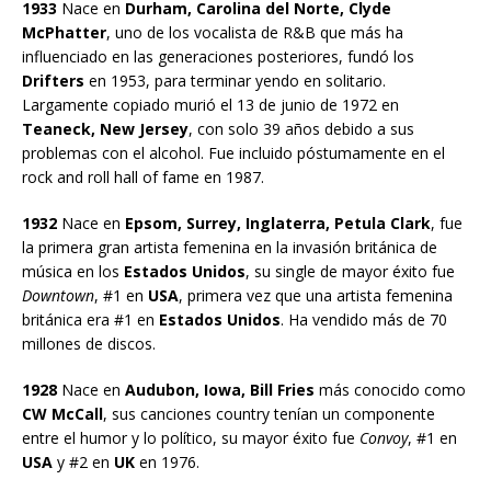
1933
Nace en
Durham, Carolina del Norte, Clyde
McPhatter
, uno de los vocalista de R&B que más ha
influenciado en las generaciones posteriores, fundó los
Drifters
en 1953, para terminar yendo en solitario.
Largamente copiado murió el 13 de junio de 1972 en
Teaneck, New Jersey
, con solo 39 años debido a sus
problemas con el alcohol. Fue incluido póstumamente en el
rock and roll hall of fame en 1987.
1932
Nace en
Epsom, Surrey, Inglaterra, Petula Clark
, fue
la primera gran artista femenina en la invasión británica de
música en los
Estados Unidos
, su single de mayor éxito fue
Downtown
, #1 en
USA
, primera vez que una artista femenina
británica era #1 en
Estados Unidos
. Ha vendido más de 70
millones de discos.
1928
Nace en
Audubon, Iowa, Bill Fries
más conocido como
CW McCall
, sus canciones country tenían un componente
entre el humor y lo político, su mayor éxito fue
Convoy
, #1 en
USA
y #2 en
UK
en 1976.