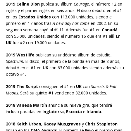
2019 Celine Dion
publica su álbum
Courage
, el número 12 en
inglés y el primer inglés en seis años. El disco debutó en el #1
en los
Estados Unidos
con 113.000 unidades, siendo el
primero en 17 años tras
A new day has come
en 2002. En su
segunda semana cayó al #111. Además fue #1 en
Canadá
con 55.000 unidades, siendo el número 16 que era #1 allí. En
UK
fue #2 con 19.000 unidades.
2019 Westlife
publican su undécimo álbum de estudio,
Spectrum
. El disco, el primero de la banda en más de 8 años,
debutó en el #1 en
UK
con 63.000 unidades siendo además su
octavo #1.
2019 The Script
consiguen el #1 en
UK
con
Sunsets & Full
Moons
. Será su quinto #1 vendiendo 32.000 unidades.
2018 Vanesa Martín
anuncia su nueva gira, que tendrá
incluso paradas en
Inglaterra, Escocia
e
Irlanda.
2018 Keith Urban, Kacey Musgraves
y
Chris Stapleton
brillan en los
CMA Awards
. El primero se llevó el premio más