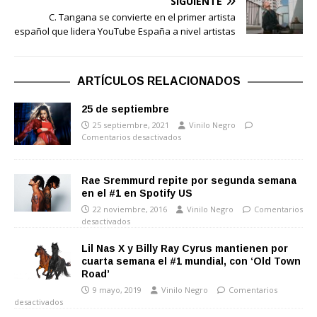
SIGUIENTE
C. Tangana se convierte en el primer artista
español que lidera YouTube España a nivel artistas
ARTÍCULOS RELACIONADOS
25 de septiembre
25 septiembre, 2021
Vinilo Negro
Comentarios desactivados
Rae Sremmurd repite por segunda semana
en el #1 en Spotify US
22 noviembre, 2016
Vinilo Negro
Comentarios
desactivados
Lil Nas X y Billy Ray Cyrus mantienen por
cuarta semana el #1 mundial, con ‘Old Town
Road’
9 mayo, 2019
Vinilo Negro
Comentarios
desactivados