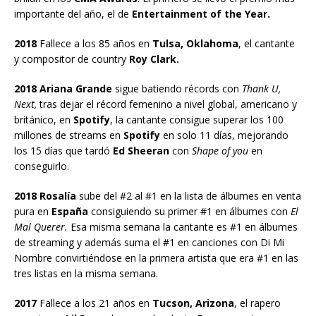
importante del año, el de
Entertainment of the Year.
2018
Fallece a los 85 años en
Tulsa, Oklahoma
, el cantante
y compositor de country
Roy Clark.
2018 Ariana Grande
sigue batiendo récords con
Thank U,
Next,
tras dejar el récord femenino a nivel global, americano y
británico, en
Spotify
, la cantante consigue superar los 100
millones de streams en
Spotify
en solo 11 días, mejorando
los 15 días que tardó
Ed Sheeran
con
Shape of you
en
conseguirlo.
2018 Rosalía
sube del #2 al #1 en la lista de álbumes en venta
pura en
España
consiguiendo su primer #1 en álbumes con
El
Mal Querer.
Esa misma semana la cantante es #1 en álbumes
de streaming y además suma el #1 en canciones con Di Mi
Nombre convirtiéndose en la primera artista que era #1 en las
tres listas en la misma semana.
2017
Fallece a los 21 años en
Tucson, Arizona
, el rapero