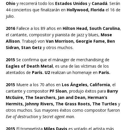
Ohio
y recorrerá todo los
Estados Unidos
y
Canadá
. Serán
44 conciertos que finalizarán en
Hollywood, Florida
el 16 de
julio.
2016
Fallece a los 89 años en
Hilton Head, South Carolina
,
el cantante, compositor y pianista de jazz y blues,
Mose
Allison
. Trabajó von
Van Morrison, Georgie Fame, Ben
Sidran, Stan Getz
y otros muchos.
2015
Se confirma que el mánager de merchandising de
Eagles of Death Metal
, es una de las víctimas de los
atentados de
París. U2
realizan un homenaje en
París.
2015
Muere a los 70 años en
Los Ángeles, California
, el
cantante y compositor
PF Sloan
, produjo éxitos para
Barry
McGuire, The Searchers, Jan and Dean, Herman’s
Hermits, Johnny Rivers, The Grass Roots, The Turtles
y
otros muchos. Sus mayores éxitos como compositor fueron
Eve of destruction
y
Secret agent man
.
2015
El trompetista
Miles Davis
es votado el artista más