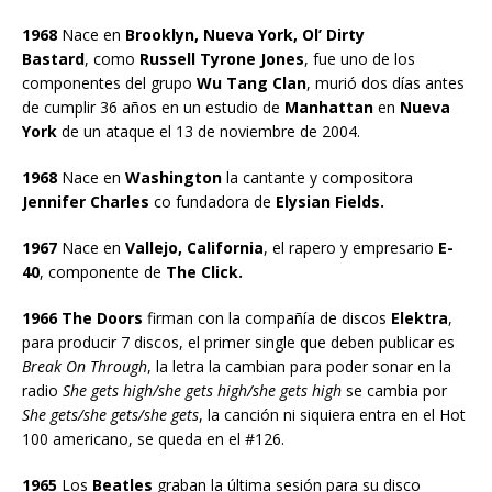
1968
Nace en
Brooklyn, Nueva York, Ol’ Dirty
Bastard
, como
Russell Tyrone Jones
, fue uno de los
componentes del grupo
Wu Tang Clan
, murió dos días antes
de cumplir 36 años en un estudio de
Manhattan
en
Nueva
York
de un ataque el 13 de noviembre de 2004.
1968
Nace en
Washington
la cantante y compositora
Jennifer Charles
co fundadora de
Elysian Fields.
1967
Nace en
Vallejo, California
, el rapero y empresario
E-
40
, componente de
The Click.
1966 The Doors
firman con la compañía de discos
Elektra
,
para producir 7 discos, el primer single que deben publicar es
Break On Through
, la letra la cambian para poder sonar en la
radio
She gets high/she gets high/she gets high
se cambia por
She gets/she gets/she gets
, la canción ni siquiera entra en el Hot
100 americano, se queda en el #126.
1965
Los
Beatles
graban la última sesión para su disco