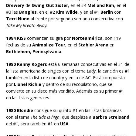
Drewery
de
Swing Out Sister
, en el #4
Mel and Kim
, en el
#3 las
Bangles
, en el #2
Kim Wilde
, y en el #1
Berlin
con
Terri Nunn
al frente por segunda semana consecutiva con
Take My Breath Away.
1984 KISS
comienzan su gira por
Norteamérica
, son 119
fechas de su
Animalize Tour
, en el
Stabler Arena
en
Bethlehem, Pennsylvania
.
1980 Kenny Rogers
está 6 semanas consecutivas en el #1 de
la lista americana de singles con el tema
Lady
, la canción es #1
también en la lista de country y en la de AC. Está compuesta
por
Lionel Richie
y dentro de su recopilatorio, que se
convierte en su disco más vendido. Además es su primer #1
en las listas generales.
1980 Blondie
consigue su quinto #1 en las listas británicas
con el tema
The tide is high
, que desplaza a
Barbra Streisand
del #1, será también #1 en
USA
.