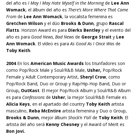
del año es
I May I May Hate Myself in the Morning
de
Lee Ann
Womack
, el álbum del año es
There’s More Where That Came
From
de
Lee Ann Womack
, la vocalista femenina es
Gretchen Wilson
y el dúo
Brooks & Dunn
, grupo
Rascal
Flatts
. Horizon Award es para
Dierks Bentley
y el evento del
año es para
Good News, Bad News
de
George Strait
y
Lee
Ann Womack
. El vídeo es para
As Good As I Once Was
de
Toby Keith
.
2004
En los
American Music Awards
los triunfadores son
como Pop/Rock Male y Soul/R&B Male,
Usher,
Pop/Rock
Female y Adult Contemporary Artist,
Sheryl Crow
, como
Pop/Rock Band, Duo or Group y Rap/Hip-Hop Band, Duo or
Group
, OutKast
. El mejor Pop/Rock Album y Soul/R&B Album
es para
Confessions
de
Usher
, la mejor Soul/R&B Female es
Alicia Keys
, en el apartado del country
Toby Keith
artista
masculino,
Reba McEntire
artista femenina y Duo o Group,
Brooks & Dunn
, mejor álbum
Shock’n Y’all
de
Toby Keith
. El
artista del año será
Kenny Chesney
y el Award of Merit es
Bon Jovi.