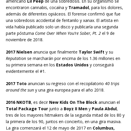
americano
Lil Peep
de una sobredosis. En su organismo se
encontraron cannabis, cocaína y
Tramadol
, para los dolores,
además de diferentes opiáceos. El forense confirmó que fue
una sobredosis accidental de fentanilo y xanax. El artista en
vida había publicado solo un disco y publicaría una segunda
parte póstuma
Come Over When You’re Sober, Pt. 2
el 9 de
noviembre de 2018.
2017 Nielsen
anuncia que finalmente
Taylor Swift
y su
Reputation
se marcharán por encima de los 1.36 millones en
su primera semana en los
Estados Unidos
y conseguirá
evidentemente el #1.
2017 Toto
anuncian su regreso con el recopilatorio
40 trips
around the sun
y una gira europea para el año 2018.
2016 NKOTB
, es decir
New Kids On The Block
anuncian el
Total Package Tour
junto a
Boyz II Men
y
Paula Abdul
,
tres de los mayores hitmakers de la segunda mitad de los 80 y
la primera de los 90, juntos en concierto, en una gira masiva.
La gira comenzará el 12 de mayo de 2017 en
Columbus,