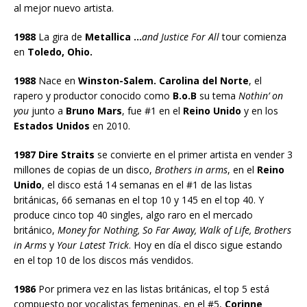
al mejor nuevo artista.
1988
La gira de
Metallica …
and Justice For All
tour comienza
en
Toledo, Ohio.
1988
Nace en
Winston-Salem. Carolina del Norte
, el
rapero y productor conocido como
B.o.B
su tema
Nothin’ on
you
junto a
Bruno Mars
, fue #1 en el
Reino Unido
y en los
Estados Unidos
en 2010.
1987
Dire Straits
se convierte en el primer artista en vender 3
millones de copias de un disco,
Brothers in arms
, en el
Reino
Unido
, el disco está 14 semanas en el #1 de las listas
británicas, 66 semanas en el top 10 y 145 en el top 40. Y
produce cinco top 40 singles, algo raro en el mercado
británico,
Money for Nothing, So Far Away, Walk of Life, Brothers
in Arms
y
Your Latest Trick
. Hoy en día el disco sigue estando
en el top 10 de los discos más vendidos.
1986
Por primera vez en las listas británicas, el top 5 está
compuesto por vocalistas femeninas, en el #5,
Corinne