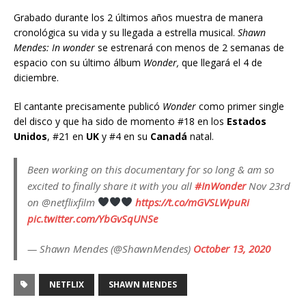
Grabado durante los 2 últimos años muestra de manera
cronológica su vida y su llegada a estrella musical.
Shawn
Mendes: In wonder
se estrenará con menos de 2 semanas de
espacio con su último álbum
Wonder,
que llegará el 4 de
diciembre.
El cantante precisamente publicó
Wonder
como primer single
del disco y que ha sido de momento #18 en los
Estados
Unidos
, #21 en
UK
y #4 en su
Canadá
natal.
Been working on this documentary for so long & am so
excited to finally share it with you all
#InWonder
Nov 23rd
on @netflixfilm
https://t.co/mGVSLWpuRi
pic.twitter.com/YbGvSqUNSe
— Shawn Mendes (@ShawnMendes)
October 13, 2020
NETFLIX
SHAWN MENDES