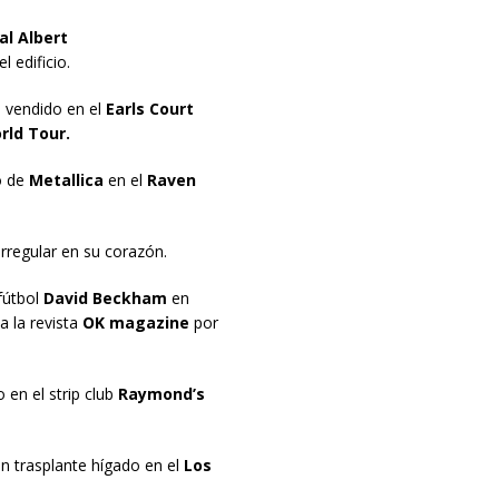
l Albert
 edificio.
o vendido en el
Earls Court
ld Tour.
o de
Metallica
en el
Raven
rregular en su corazón.
fútbol
David Beckham
en
 a la revista
OK magazine
por
 en el strip club
Raymond’s
n trasplante hígado en el
Los