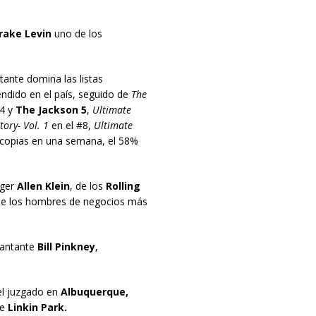
Drake Levin
uno de los
ntante domina las listas
ndido en el país, seguido de
The
4 y
The Jackson 5
,
Ultimate
tory- Vol. 1
en el #8,
Ultimate
 copias en una semana, el 58%
ger
Allen Klein
, de los
Rolling
 de los hombres de negocios más
 cantante
Bill Pinkney
,
el juzgado en
Albuquerque,
e
Linkin Park.