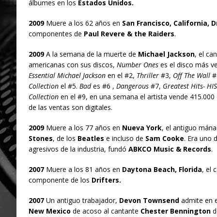
álbumes en los
Estados Unidos.
2009
Muere a los 62 años en
San Francisco, California, 
componentes de
Paul Revere & the Raiders
.
2009
A la semana de la muerte de
Michael Jackson
, el ca
americanas con sus discos,
Number Ones
es el disco más ve
Essential Michael Jackson
en el #2,
Thriller
#3,
Off The Wall
#
Collection
el #5.
Bad
es #6 ,
Dangerous
#7,
Greatest Hits- HIS
Collection
en el #9, en una semana el artista vende 415.000
de las ventas son digitales.
2009
Muere a los 77 años en
Nueva York
, el antiguo mána
Stones
, de los
Beatles
e incluso de
Sam Cooke
. Era uno
agresivos de la industria, fundó
ABKCO Music & Records
.
2007
Muere a los 81 años en
Daytona Beach, Florida
, el
componente de los
Drifters.
2007
Un antiguo trabajador,
Devon Townsend
admite en 
New Mexico
de acoso al cantante
Chester Bennington
d