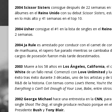
2004 Scissor Sisters
consigue después de 22 semanas en la l
álbumes en el
Reino Unido
con su debut
Scissor Sisters
, es
en lo más alto y 41 semanas en el top 10.
2004 Usher
consigue el #1 en la lista de singles en el
Reino
2 semanas.
2004 Ja Rule
es arrestado por conducir con el carnet de co
de marihuana, el rapero fue parado mientras se cambiaba de
cargos de posesión fueron más tarde desestimados.
2003
Muere a los 58 años en
Los Ángeles, California
, el
White
de un fallo renal. Comenzó con
Love Unlimited
y lu
éxito tras éxito durante 3 décadas, uno de los artistas y de
R&B de la historia. Con temas como
Love’s theme, You’re the
Everything
o
Can’t Get Enough of Your Love, Babe
, entre otro
2002 George Michael
hace una entrevista en la
CNN
, par
single
Shoot The Dog
, el single produce rechazo porque en e
Presidente
Bush
y
Tony Blair.