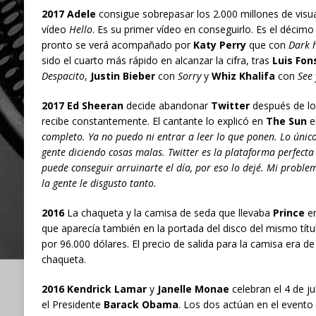
2017 Adele
consigue sobrepasar los 2.000 millones de visu
vídeo
Hello
. Es su primer vídeo en conseguirlo. Es el décimo
pronto se verá acompañado por
Katy Perry
que con
Dark 
sido el cuarto más rápido en alcanzar la cifra, tras
Luis Fon
Despacito
,
Justin Bieber
con
Sorry
y
Whiz Khalifa
con
See 
2017 Ed Sheeran
decide abandonar
Twitter
después de lo
recibe constantemente. El cantante lo explicó en
The Sun
e
completo. Ya no puedo ni entrar a leer lo que ponen. Lo únic
gente diciendo cosas malas. Twitter es la plataforma perfecta
puede conseguir arruinarte el día, por eso lo dejé. Mi proble
la gente le disgusto tanto.
2016
La chaqueta y la camisa de seda que llevaba
Prince
en
que aparecía también en la portada del disco del mismo títu
por 96.000 dólares. El precio de salida para la camisa era de
chaqueta.
2016 Kendrick Lamar
y
Janelle Monae
celebran el 4 de ju
el Presidente
Barack Obama
. Los dos actúan en el evento