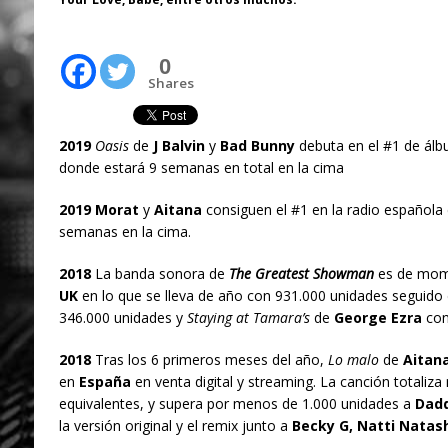
0
Shares
2019
Oasis
de
J Balvin
y
Bad Bunny
debuta en el #1 de ál
donde estará 9 semanas en total en la cima
2019 Morat
y
Aitana
consiguen el #1 en la radio española
semanas en la cima.
2018
La banda sonora de
The Greatest Showman
es de mome
UK
en lo que se lleva de año con 931.000 unidades seguido
346.000 unidades y
Staying at Tamara’s
de
George Ezra
con
2018
Tras los 6 primeros meses del año,
Lo malo
de
Aitan
en
España
en venta digital y streaming. La canción totaliz
equivalentes, y supera por menos de 1.000 unidades a
Dad
la versión original y el remix junto a
Becky G, Natti Natas