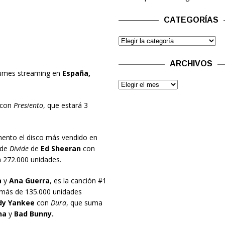
CATEGORÍAS
ARCHIVOS
bumes streaming en
España,
 con
Presiento
, que estará 3
nto el disco más vendido en
 de
Divide
de
Ed Sheeran
con
 272.000 unidades.
a
y
Ana Guerra
, es la canción #1
a más de 135.000 unidades
dy Yankee
con
Dura
, que suma
ha
y
Bad Bunny.