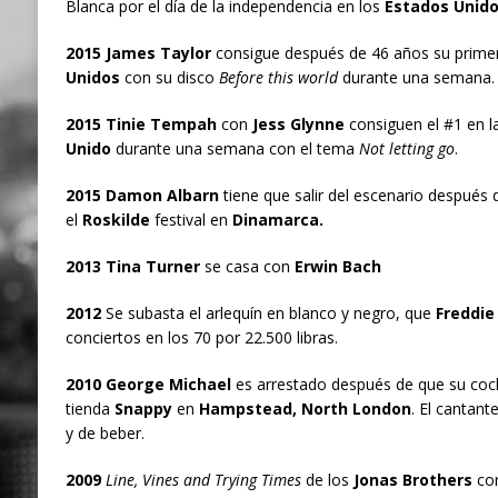
Blanca por el día de la independencia en los
Estados Unido
2015 James Taylor
consigue después de 46 años su primer
Unidos
con su disco
Before this world
durante una semana.
2015 Tinie Tempah
con
Jess Glynne
consiguen el #1 en la
Unido
durante una semana con el tema
Not letting go
.
2015 Damon Albarn
tiene que salir del escenario después 
el
Roskilde
festival en
Dinamarca.
2013 Tina Turner
se casa con
Erwin Bach
2012
Se subasta el arlequín en blanco y negro, que
Freddie
conciertos en los 70 por 22.500 libras.
2010 George Michael
es arrestado después de que su coche
tienda
Snappy
en
Hampstead, North London
. El cantant
y de beber.
2009
Line, Vines and Trying Times
de los
Jonas Brothers
con