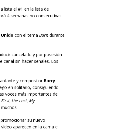
ista el #1 en la lista de
tará 4 semanas no consecutivas
 Unido
con el tema
Burn
durante
nducir cancelado y por posesión
 canal sin hacer señales. Los
 cantante y compositor
Barry
ego en solitario, consiguiendo
 las voces más importantes del
 First, the Last, My
s muchos.
a promocionar su nuevo
l vídeo aparecen en la cama el