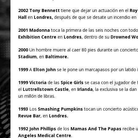
2002 Tony Bennett
tiene que dejar un actuación en el
Roya
Hall
en
Londres,
después de que se desate un incendio en el
2001 Madonna
toca la primera de las seis noches con tod
Exhibition Centre
en
Londres
, dentro de su
Drowned Wor
2000
Un hombre muere al caer 80 pies durante un conciert
Stadium
, en
Baltimore.
1999
A
Elton John
se le pone un marcapasos por un latido i
1999 Victoria
de las
Spice Girls
se casa con el jugador de 
el
Luttrellstown Castle
, en
Irlanda
, la exclusiva se la dan
un millón de libras.
1993
Los
Smashing Pumpkins
tocan un concierto acústico
Revue Bar
, en
Londres.
1992 John Phillips
de los
Mamas And The Papas
recibe u
Angeles Medical Centre
.