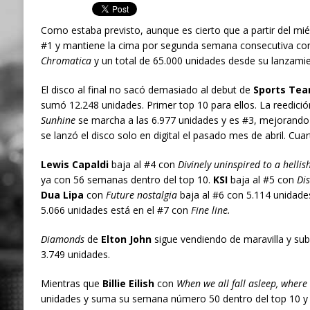
Como estaba previsto, aunque es cierto que a partir del mi
#1 y mantiene la cima por segunda semana consecutiva con
Chromatica
y un total de 65.000 unidades desde su lanzamie
El disco al final no sacó demasiado al debut de
Sports Te
sumó 12.248 unidades. Primer top 10 para ellos. La reedici
Sunhine
se marcha a las 6.977 unidades y es #3, mejorando
se lanzó el disco solo en digital el pasado mes de abril. Cuar
Lewis Capaldi
baja al #4 con
Divinely uninspired to a hellis
ya con 56 semanas dentro del top 10.
KSI
baja al #5 con
Dis
Dua Lipa
con
Future nostalgia
baja al #6 con 5.114 unidad
5.066 unidades está en el #7 con
Fine line.
Diamonds
de
Elton John
sigue vendiendo de maravilla y sub
3.749 unidades.
Mientras que
Billie Eilish
con
When we all fall asleep, wher
unidades y suma su semana número 50 dentro del top 10 y 