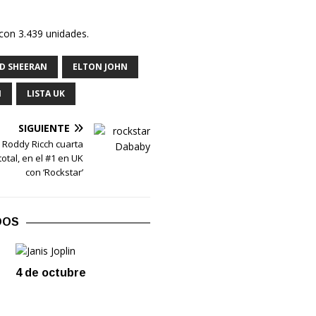
 con 3.439 unidades.
D SHEERAN
ELTON JOHN
I
LISTA UK
SIGUIENTE
 Roddy Ricch cuarta
otal, en el #1 en UK
con ‘Rockstar’
DOS
4 de octubre