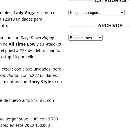
CATEGORÍAS
ércoles,
Lady Gaga
reclama el
 12.819 unidades para
nto.
ARCHIVOS
am
que con
Deep Down Happy
ón de
All Time Low
y su
Wake up
 el puesto #28 del debut cuando
to top 10 para ellos.
h extent
con 6.595 unidades, pero
simulation
con 5.272 unidades.
es mientras que
Harry Styles
con
e de nuevo al top 10 #8, con
e do we go?
sube al #9 con 3.700
solo en este 2020 150.000