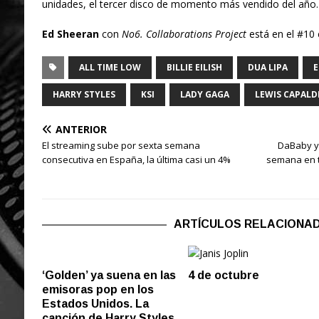
unidades, el tercer disco de momento más vendido del año.
Ed Sheeran
con
No6. Collaborations Project
está en el #10
ALL TIME LOW
BILLIE EILISH
DUA LIPA
E
HARRY STYLES
KSI
LADY GAGA
LEWIS CAPALD
ANTERIOR
El streaming sube por sexta semana
DaBaby y
consecutiva en España, la última casi un 4%
semana en t
ARTÍCULOS RELACIONA
‘Golden’ ya suena en las
4 de octubre
emisoras pop en los
Estados Unidos. La
canción de Harry Styles,