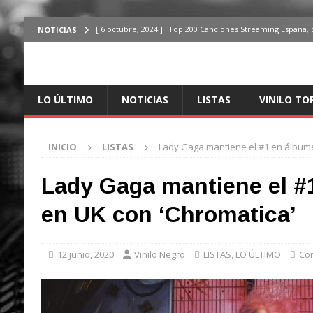
[ 6 octubre, 2024 ]
Top 200 Canciones Streaming España, 
NOTICIAS
[ 4 octubre, 2024 ]
Top 200 Artistas streaming en España,
[ 3 octubre, 2024 ]
Top 100 Artistas Españoles Streaming 
LO ÚLTIMO
NOTICIAS
LISTAS
VINILO TO
ÚLTIMO
[ 2 octubre, 2024 ]
Top 100 Artistas Internacionales Stre
INICIO
LISTAS
Lady Gaga mantiene el #1 en álbume
ÚLTIMO
[ 6 octubre, 2024 ]
Top 200 Canciones España, del 30 de d
Lady Gaga mantiene el #
en UK con ‘Chromatica’
12 junio, 2020
Vinilo Negro
LISTAS
,
LO ÚLTIMO
Com