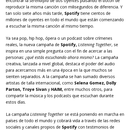
encontrar la
serendipia
de dos oyentes pulsando el botón de
reproducir la misma canción con milisegundos de diferencia. Y
tan solo siete años más tarde,
Spotify
tiene cientos de
millones de oyentes en todo el mundo que están comenzando
a escuchar la misma canción al mismo tiempo.
Ya sea pop, hip hop, ópera o un podcast sobre crímenes
reales, la nueva campaña de
Spotify,
Listening Together
, se
inspira en una simple pregunta con el fin de acercar a las
personas:
¿qué estás escuchando ahora mismo?
La campaña
creativa, lanzada a nivel global, destaca el poder del audio
para acercarnos más en una época en la que muchos se
sienten separados. A la campaña se han sumado diversos
artistas de talla internacional, como
Selena Gomez, Dolly
Parton, Troye Sivan
y
HAIM,
entre muchos otros, para
compartir la música y los podcasts que escuchan durante
estos días.
La campaña
Listening Together
se está poniendo en marcha en
países de todo el mundo y cobrará vida a través de las redes
sociales y canales propios de
Spotify
con testimonios de