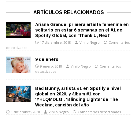
ARTÍCULOS RELACIONADOS
Ariana Grande, primera artista femenina en
solitario en estar 6 semanas en el #1 de
Spotify Global, con ‘Thank U, Next’
17 diciembre, 2018
Vinilo Negro
Comentarios
desactivados
9 de enero
9 enero, 2018
Vinilo Negro
Comentarios
desactivados
Bad Bunny, artista #1 en Spotify a nivel
global en 2020, y álbum #1 con
‘YHLQMDLG’. ‘Blinding Lights’ de The
Weeknd, canción del año
1 diciembre, 2020
Vinilo Negro
Comentarios desactivados