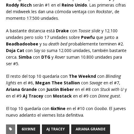
Roddy Ricch
serán #1 en el
Reino Unido
. Las primeras cifras
del midweek les dan una cómoda ventaja con
Rockstar
, de
momento 17.500 unidades.
A bastante distancia está
Drake
con
Toosie slide
y 12.100
unidades pero solo 17 unidades sobre
Powfu
que junto a
Beadbadoobee
y su
death bed
probablemente terminen #2.
Doja Cat
con
Say so
suma 12.000 unidades, también bastante
cerca.
Simba
con
DTG
y
Rover
suman 10.800 unidades para
ser #5.
El resto del top 10 quedaría con
The Weeknd
con
Blinding
lights
en el #6,
Megan Thee Stallion
con
Savage
en el #7,
Ariana Grande
con
Justin Bieber
en el #8 con
Stuck with U
y
en el #9
AJ Tracey
con
Mostack
en el #9 con
Dinne guest.
El top 10 quedaría con
6ix9ine
en el #10 con
Gooba
. El jueves
nuevo adelanto el viernes lista definitiva.
6IX9INE
AJ TRACEY
ARIANA GRANDE