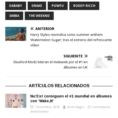
DABABY
DRAKE
POWFU
RODDY RICCH
SIMBA
THE WEEKND
ANTERIOR
Harry Styles reivindica como summer anthem
‘Watermelon Sugar’, tras el estreno del refrescante
vídeo
SIGUIENTE
Sleaford Mods lideran el midweek por el #1 en
álbumes en UK
ARTÍCULOS RELACIONADOS
Nu’Est consiguen el #1 mundial en álbumes
con ‘Wake,N’
7 diciembre, 2018
Vinilo Negro
Comentarios
desactivados