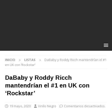
INICIO
LISTAS
DaBaby y Roddy Ricch mantendrían el #1
en UK con ‘Rockstar’
DaBaby y Roddy Ricch
mantendrían el #1 en UK con
‘Rockstar’
19 mayo, 2020
Vinilo Negro
Comentarios desactivados