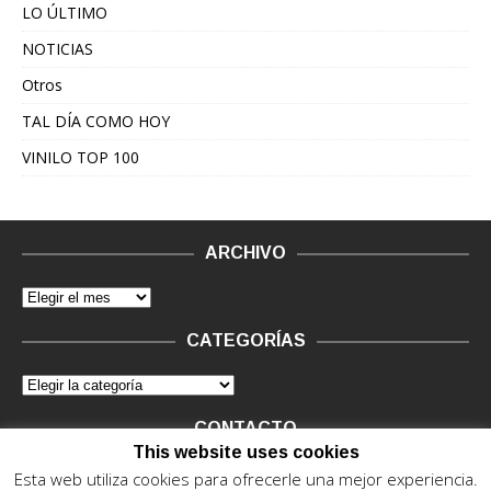
LO ÚLTIMO
NOTICIAS
Otros
TAL DÍA COMO HOY
VINILO TOP 100
ARCHIVO
CATEGORÍAS
CONTACTO
This website uses cookies
Vinilo Negro.
Consultas de anunciantes y Legal, en vinilo at
Esta web utiliza cookies para ofrecerle una mejor experiencia.