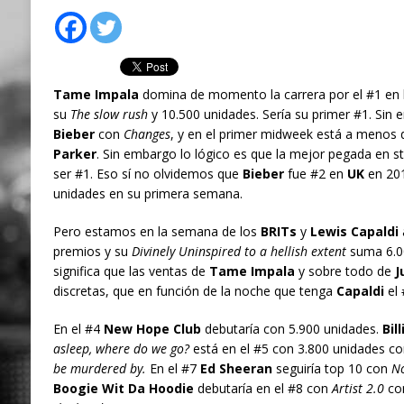
Tame Impala
domina de momento la carrera por el #1 en la
su
The slow rush
y 10.500 unidades. Sería su primer #1. Sin 
Bieber
con
Changes
, y en el primer midweek está a menos 
Parker
. Sin embargo lo lógico es que la mejor pegada en 
ser #1. Eso sí no olvidemos que
Bieber
fue #2 en
UK
en 20
unidades en su primera semana.
Pero estamos en la semana de los
BRITs
y
Lewis Capaldi
premios y su
Divinely Uninspired to a hellish extent
suma 6.00
significa que las ventas de
Tame Impala
y sobre todo de
J
discretas, que en función de la noche que tenga
Capaldi
el 
En el #4
New Hope Club
debutaría con 5.900 unidades.
Bill
asleep, where do we go?
está en el #5 con 3.800 unidades c
be murdered by.
En el #7
Ed Sheeran
seguiría top 10 con
No
Boogie Wit Da Hoodie
debutaría en el #8 con
Artist 2.0
co