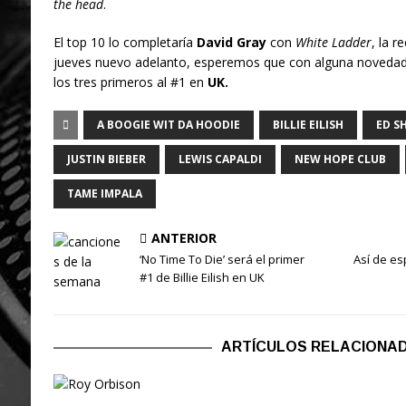
the head
.
El top 10 lo completaría
David Gray
con
White Ladder
, la r
jueves nuevo adelanto, esperemos que con alguna novedad 
los tres primeros al #1 en
UK.
A BOOGIE WIT DA HOODIE
BILLIE EILISH
ED S
JUSTIN BIEBER
LEWIS CAPALDI
NEW HOPE CLUB
TAME IMPALA
ANTERIOR
‘No Time To Die’ será el primer
Así de es
#1 de Billie Eilish en UK
ARTÍCULOS RELACIONA