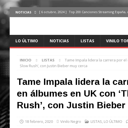
[ 6 octubre, 2024 ]
Top 200 Canciones Streaming España, 
NOTICIAS
[ 4 octubre, 2024 ]
Top 200 Artistas streaming en España,
[ 3 octubre, 2024 ]
Top 100 Artistas Españoles Streaming 
LO ÚLTIMO
NOTICIAS
LISTAS
VINILO TO
ÚLTIMO
[ 2 octubre, 2024 ]
Top 100 Artistas Internacionales Stre
INICIO
LISTAS
Tame Impala lidera la carrera por e
ÚLTIMO
Slow Rush’, con Justin Bieber muy cerca
[ 6 octubre, 2024 ]
Top 200 Canciones España, del 30 de d
Tame Impala lidera la car
en álbumes en UK con ‘T
Rush’, con Justin Bieber
18 febrero, 2020
Vinilo Negro
LISTAS
,
LO ÚLTIMO