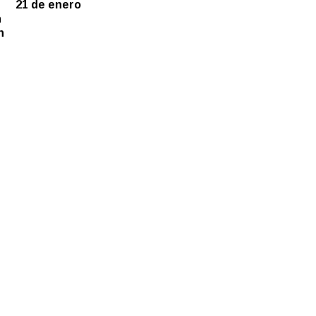
21 de enero
n
n