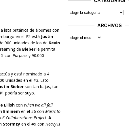
CATEGORÍAS
ARCHIVOS
 lista británica de álbumes con
embargo en el #2 está
Justin
de 900 unidades de los de
Kevin
streaming de
Bieber
le permita
15 con
Purpose
y 90.000
actúa y está nominado a 4
0 unidades en el #3. Esto
ustin Bieber
son tan bajas, tan
#1 podría ser suyo.
ie Eilish
con
When we all fall
on
Eminem
en el #6 con
Music to
.6 Collaborations Project
.
A
n
Stormzy
en el #9 con
Heavy is