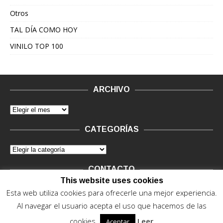
Otros
TAL DÍA COMO HOY
VINILO TOP 100
ARCHIVO
CATEGORÍAS
CONTACTO
This website uses cookies
Vinilo Negro.
Consultas de anunciantes y Legal, en vinilo at
Esta web utiliza cookies para ofrecerle una mejor experiencia.
vinilonegro.com
Al navegar el usuario acepta el uso que hacemos de las
cookies.
Leer
Aceptar