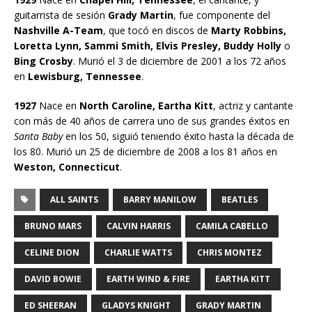
guitarrista de sesión
Grady Martin
, fue componente del
Nashville A-Team
, que tocó en discos de
Marty Robbins,
Loretta Lynn, Sammi Smith, Elvis Presley, Buddy Holly
o
Bing Crosby
. Murió el 3 de diciembre de 2001 a los 72 años
en
Lewisburg, Tennessee
.
1927
Nace en
North Caroline, Eartha Kitt
, actriz y cantante
con más de 40 años de carrera uno de sus grandes éxitos en
Santa Baby
en los 50, siguió teniendo éxito hasta la década de
los 80. Murió un 25 de diciembre de 2008 a los 81 años en
Weston, Connecticut
.
ALL SAINTS
BARRY MANILOW
BEATLES
BRUNO MARS
CALVIN HARRIS
CAMILA CABELLO
CELINE DION
CHARLIE WATTS
CHRIS MONTEZ
DAVID BOWIE
EARTH WIND & FIRE
EARTHA KITT
ED SHEERAN
GLADYS KNIGHT
GRADY MARTIN