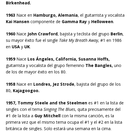
Birkenhead.
1963
Nace en
Hamburgo, Alemania
, el guitarrista y vocalista
Kai Hansen
componente de
Gamma Ray
y
Helloween
.
1960
Nace
John Crawford
, bajista y teclista del grupo
Berlin
,
su mayor éxito fue el single
Take My Breath Away
, #1 en 1986
en
USA
y
UK
.
1959
Nace
Los Ángeles, California, Susanna Hoffs,
guitarrista y vocalista del grupo femenino
The Bangles,
uno
de los de mayor éxito en los 80.
1958
Nace en
Londres, Jez Strode
, bajista del grupo de los
80,
Kajagoogoo.
1957, Tommy Steele and the Steelmen
es #1 en la lista de
singles con el tema
Singing The Blues
, quita precisamente del
#1 de la lista a
Guy Mitchell
con la misma canción, es la
primera vez que el mismo tema ocupa el #1 y el #2 en la lista
británica de singles. Solo estará una semana en la cima.