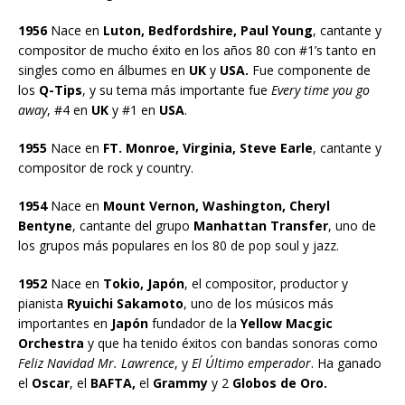
1956
Nace en
Luton, Bedfordshire, Paul Young
, cantante y
compositor de mucho éxito en los años 80 con #1’s tanto en
singles como en álbumes en
UK
y
USA.
Fue componente de
los
Q-Tips
, y su tema más importante fue
Every time you go
away
, #4 en
UK
y #1 en
USA
.
1955
Nace en
FT. Monroe, Virginia, Steve Earle
, cantante y
compositor de rock y country.
1954
Nace en
Mount Vernon, Washington, Cheryl
Bentyne
, cantante del grupo
Manhattan Transfer
, uno de
los grupos más populares en los 80 de pop soul y jazz.
1952
Nace en
Tokio, Japón
, el compositor, productor y
pianista
Ryuichi Sakamoto
, uno de los músicos más
importantes en
Japón
fundador de la
Yellow Macgic
Orchestra
y que ha tenido éxitos con bandas sonoras como
Feliz Navidad Mr. Lawrence
, y
El Último emperador
. Ha ganado
el
Oscar
, el
BAFTA,
el
Grammy
y 2
Globos de Oro.