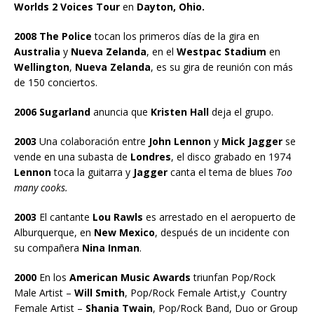
Worlds 2 Voices Tour
en
Dayton, Ohio.
2008 The Police
tocan los primeros días de la gira en
Australia
y
Nueva Zelanda
, en el
Westpac Stadium
en
Wellington
,
Nueva Zelanda
, es su gira de reunión con más
de 150 conciertos.
2006 Sugarland
anuncia que
Kristen Hall
deja el grupo.
2003
Una colaboración entre
John Lennon
y
Mick Jagger
se
vende en una subasta de
Londres
, el disco grabado en 1974
Lennon
toca la guitarra y
Jagger
canta el tema de blues
Too
many cooks.
2003
El cantante
Lou Rawls
es arrestado en el aeropuerto de
Alburquerque, en
New Mexico
, después de un incidente con
su compañera
Nina Inman
.
2000
En los
American Music Awards
triunfan Pop/Rock
Male Artist –
Will Smith
, Pop/Rock Female Artist,y Country
Female Artist –
Shania Twain
, Pop/Rock Band, Duo or Group