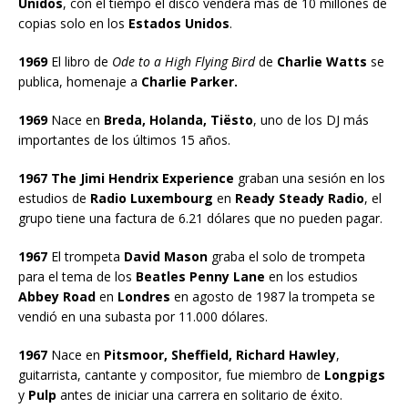
Unidos
, con el tiempo el disco venderá más de 10 millones de
copias solo en los
Estados Unidos
.
1969
El libro de
Ode to a High Flying Bird
de
Charlie Watts
se
publica, homenaje a
Charlie Parker.
1969
Nace en
Breda, Holanda, Tiësto
, uno de los DJ más
importantes de los últimos 15 años.
1967 The Jimi Hendrix Experience
graban una sesión en los
estudios de
Radio Luxembourg
en
Ready Steady Radio
, el
grupo tiene una factura de 6.21 dólares que no pueden pagar.
1967
El trompeta
David Mason
graba el solo de trompeta
para el tema de los
Beatles Penny Lane
en los estudios
Abbey Road
en
Londres
en agosto de 1987 la trompeta se
vendió en una subasta por 11.000 dólares.
1967
Nace en
Pitsmoor, Sheffield, Richard Hawley
,
guitarrista, cantante y compositor, fue miembro de
Longpigs
y
Pulp
antes de iniciar una carrera en solitario de éxito.