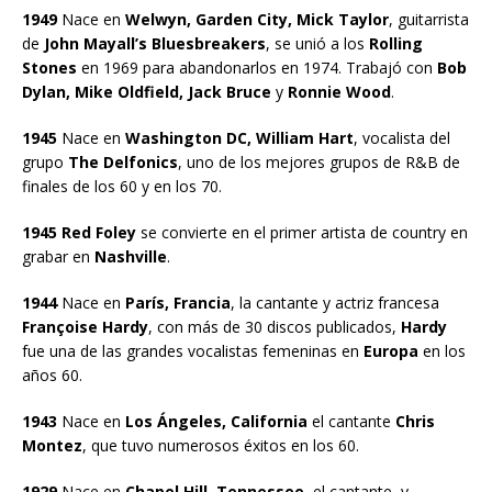
1949
Nace en
Welwyn, Garden City, Mick Taylor
, guitarrista
de
John Mayall’s Bluesbreakers
, se unió a los
Rolling
Stones
en 1969 para abandonarlos en 1974. Trabajó con
Bob
Dylan, Mike Oldfield, Jack Bruce
y
Ronnie Wood
.
1945
Nace en
Washington DC, William Hart
, vocalista del
grupo
The Delfonics
, uno de los mejores grupos de R&B de
finales de los 60 y en los 70.
1945 Red Foley
se convierte en el primer artista de country en
grabar en
Nashville
.
1944
Nace en
París, Francia
, la cantante y actriz francesa
Françoise Hardy
, con más de 30 discos publicados,
Hardy
fue una de las grandes vocalistas femeninas en
Europa
en los
años 60.
1943
Nace en
Los Ángeles, California
el cantante
Chris
Montez
, que tuvo numerosos éxitos en los 60.
1929
Nace en
Chapel Hill, Tennessee
, el cantante, y