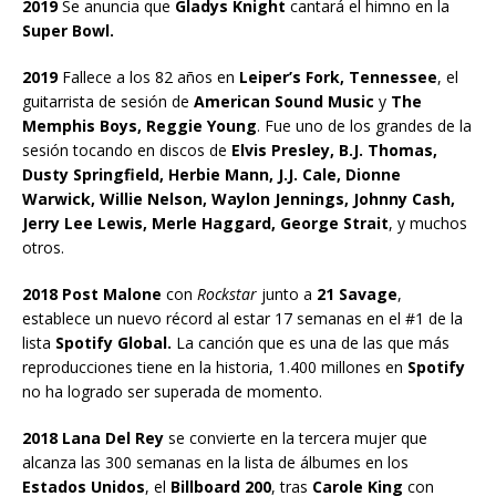
2019
Se anuncia que
Gladys Knight
cantará el himno en la
Super Bowl.
2019
Fallece a los 82 años en
Leiper’s Fork, Tennessee
, el
guitarrista de sesión de
American Sound Music
y
The
Memphis Boys, Reggie Young
. Fue uno de los grandes de la
sesión tocando en discos de
Elvis Presley, B.J. Thomas,
Dusty Springfield, Herbie Mann, J.J. Cale, Dionne
Warwick, Willie Nelson, Waylon Jennings, Johnny Cash,
Jerry Lee Lewis, Merle Haggard, George Strait
, y muchos
otros.
2018 Post Malone
con
Rockstar
junto a
21 Savage
,
establece un nuevo récord al estar 17 semanas en el #1 de la
lista
Spotify Global.
La canción que es una de las que más
reproducciones tiene en la historia, 1.400 millones en
Spotify
no ha logrado ser superada de momento.
2018 Lana Del Rey
se convierte en la tercera mujer que
alcanza las 300 semanas en la lista de álbumes en los
Estados Unidos
, el
Billboard 200
, tras
Carole King
con