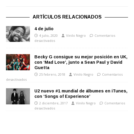
ARTÍCULOS RELACIONADOS
4 de julio
4 julio, 2020
Vinilo Negro
Comentarios
desactivados
Becky G consigue su mejor posición en UK,
con ‘Mad Love’, junto a Sean Paul y David
Guetta
25 febrero, 2018
Vinilo Negro
Comentarios
desactivados
U2 nuevo #1 mundial de álbumes en iTunes,
con ‘Songs of Experience’
2 diciembre, 2017
Vinilo Negro
Comentarios
desactivados