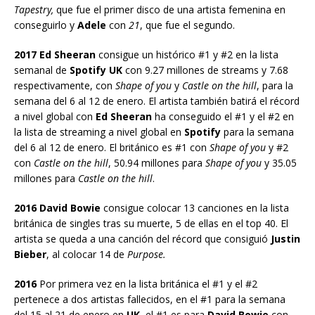
Tapestry,
que fue el primer disco de una artista femenina en
conseguirlo y
Adele
con
21
, que fue el segundo.
2017 Ed Sheeran
consigue un histórico #1 y #2 en la lista
semanal de
Spotify UK
con 9.27 millones de streams y 7.68
respectivamente, con
Shape of you
y
Castle on the hill
, para la
semana del 6 al 12 de enero. El artista también batirá el récord
a nivel global con
Ed Sheeran
ha conseguido el #1 y el #2 en
la lista de streaming a nivel global en
Spotify
para la semana
del 6 al 12 de enero. El británico es #1 con
Shape of you
y #2
con
Castle on the hill
, 50.94 millones para
Shape of you
y 35.05
millones para
Castle on the hill
.
2016 David Bowie
consigue colocar 13 canciones en la lista
británica de singles tras su muerte, 5 de ellas en el top 40. El
artista se queda a una canción del récord que consiguió
Justin
Bieber
, al colocar 14 de
Purpose.
2016
Por primera vez en la lista británica el #1 y el #2
pertenece a dos artistas fallecidos, en el #1 para la semana
del 15 al 21 de enero en
UK
, el #1 es para
David Bowie
con