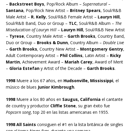
–
Backstreet Boys
, Pop/Rock Album –
Supernatural
–
Santana
, Pop/Rock New Artist –
Britney Spears
, Soul/R&B
Male Aritst –
R. Kelly
, Soul/R&B Female Artist –
Lauryn Hill
,
Soul/R&B Band, Duo or Group –
TLC
, Soul/R&B Album –
The
Miseducation of Lauryn Hill
–
Lauryn Hill
, Soul/R&B New Artist
–
Tyrese
, Country Male Artist –
Garth Brooks
, Country Band,
Duo or Group –
Brooks & Dunn
, Country Album –
Double Live
–
Garth Brooks
, Country New Artist –
Montgomery Gentry
,
Adult Contemporary Artist –
Phil Collins
, Latin Artist –
Ricky
Martin
, Achievement Award –
Mariah Carey
, Award of Merit
–
Gloria Estefan
y Artist of the Decade –
Garth Brooks
.
1998
Muere a los 67 años, en
Hudsonville, Mississippi
, el
músico de blues
Junior Kimbrough
.
1998
Muere a los 80 años en
Saugus, California
el cantante
de country y productor
Cliffie Stone
, su gran éxito fue
Popcorn song
, top 20 en las listas americanas en 1955.
1998 All Saints
consiguen el #1 en la lista británica de singles
con el tema
Never Ever
, durante una semana.