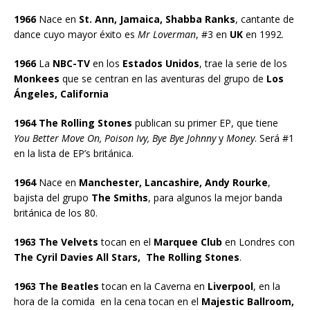
1966
Nace en
St. Ann, Jamaica, Shabba Ranks
, cantante de
dance cuyo mayor éxito es
Mr Loverman
, #3 en
UK
en 1992.
1966
La
NBC-TV
en los
Estados Unidos
, trae la serie de los
Monkees
que se centran en las aventuras del grupo de
Los
Ángeles, California
1964 The Rolling Stones
publican su primer EP, que tiene
You Better Move On, Poison Ivy, Bye Bye Johnny
y
Money
. Será #1
en la lista de EP’s británica.
1964
Nace en
Manchester, Lancashire, Andy Rourke
,
bajista del grupo
The Smiths
, para algunos la mejor banda
británica de los 80.
1963 The Velvets
tocan en el
Marquee Club
en Londres con
The Cyril Davies All Stars, The Rolling Stones
.
1963 The Beatles
tocan en la Caverna en
Liverpool
, en la
hora de la comida en la cena tocan en el
Majestic Ballroom,