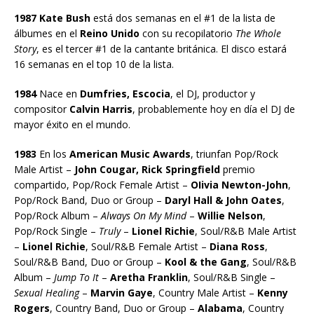
1987 Kate Bush
está dos semanas en el #1 de la lista de
álbumes en el
Reino Unido
con su recopilatorio
The Whole
Story
, es el tercer #1 de la cantante británica. El disco estará
16 semanas en el top 10 de la lista.
1984
Nace en
Dumfries, Escocia
, el DJ, productor y
compositor
Calvin Harris
, probablemente hoy en día el DJ de
mayor éxito en el mundo.
1983
En los
American Music Awards
, triunfan Pop/Rock
Male Artist –
John Cougar, Rick Springfield
premio
compartido, Pop/Rock Female Artist –
OIivia Newton-John
,
Pop/Rock Band, Duo or Group –
Daryl Hall & John Oates
,
Pop/Rock Album –
Always On My Mind
–
Willie Nelson
,
Pop/Rock Single –
Truly
–
Lionel Richie
, Soul/R&B Male Artist
–
Lionel Richie
, Soul/R&B Female Artist –
Diana Ross
,
Soul/R&B Band, Duo or Group –
Kool & the Gang
, Soul/R&B
Album –
Jump To It
–
Aretha Franklin
, Soul/R&B Single –
Sexual Healing
–
Marvin Gaye
, Country Male Artist –
Kenny
Rogers
, Country Band, Duo or Group –
Alabama
, Country