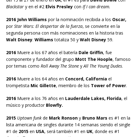
Blackstar
y en el #2
Elvis Presley
con
If I can dream.
2016 John Williams
por la nominación recibida a los
Oscar,
por
Star Wars: El despertar de la fuerza
, se convierte en la
segunda persona con más nominaciones en la historia tras
Walt Disney
.
Williams
totaliza 50 y
Walt Disney
59.
2016
Muere a los 67 años el batería
Dale Griffin
, fue
componente y fundador del grupo
Mott The Hoople
, famoso
por temas como
Roll Away The Stone
y
All The Young Dudes
.
2016
Muere a los 64 años en
Concord, California
el
trompetista
Mic Gillette
, miembro de los
Tower of Power
.
2016
Muere a los 76 años en
Lauderdale Lakes, Florida
, el
músico y productor
Blowfly.
2015
Uptown funk
de
Mark Ronson
y
Bruno Mars
es #1 en la
lista americana de singles durante 14 semanas siendo el single
#1 de
2015
en
USA
, será también #1 en
UK
, donde es #1