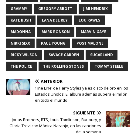
GRAMMY
GREGORY ABBOTT
JIMI HENDRIX
KATE BUSH
LANA DEL REY
LOU RAWLS
MADONNA
MARK RONSON
MARVIN GAYE
NIKKI SIXX
PAUL YOUNG
POST MALONE
RICKY WILSON
SAVAGE GARDEN
SUGARLAND
THE POLICE
THE ROLLING STONES
TOMMY STEELE
ANTERIOR
‘Fine Line’ de Harry Styles ya es disco de oro en los
Estados Unidos. El álbum además supera el millón
en todo el mundo
SIGUIENTE
Jonas Brothers, BTS, Louis Tomlinson, Bunbury, y
Gloria Trevi con Mónica Naranjo, en las canciones
de la semana