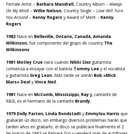
Female Artist –
Barbara Mandrell
, Country Album –
Always
On My Mind
–
Willie Nelson
, Country Single –
Love Will Turn
You Around
–
Kenny Rogers
y Award of Merit –
Kenny
Rogers
1982
Nace en
Belleville, Ontario, Canadá, Amanda
Wilkinson
, fue componente del grupo de country
The
Wilkinsons
.
1981 Motley Crue
nace cuando
Nikki Sixx
guitarrista
comienza a ensayar con el batería
Tommy Lee
y el vocalista
y guitarrista
Greg Leon
. Más tarde se unirán
Bob «Mick
Mars» Deal
y
Vince Neil
.
1981
Nace en
McComb, Mississippi, Ray J,
cantante de
R&B, es el hermano de la cantante
Brandy.
1979 Dolly Parton, Linda Rondstadt
y
Emmylou Harris
que
grabarán un disco, sin embargo diversos problemas harán que
tarden años en grabarlo, el disco se publicará finalmente el 2
de marzo de 1987 se llamará
Trio
y venderá más de 4 millones