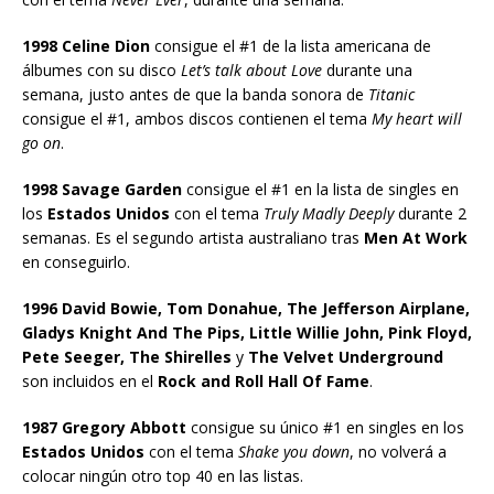
1998 Celine Dion
consigue el #1 de la lista americana de
álbumes con su disco
Let’s talk about Love
durante una
semana, justo antes de que la banda sonora de
Titanic
consigue el #1, ambos discos contienen el tema
My heart will
go on
.
1998 Savage Garden
consigue el #1 en la lista de singles en
los
Estados Unidos
con el tema
Truly Madly Deeply
durante 2
semanas. Es el segundo artista australiano tras
Men At Work
en conseguirlo.
1996 David Bowie, Tom Donahue, The Jefferson Airplane,
Gladys Knight And The Pips, Little Willie John, Pink Floyd,
Pete Seeger, The Shirelles
y
The Velvet Underground
son incluidos en el
Rock and Roll Hall Of Fame
.
1987 Gregory Abbott
consigue su único #1 en singles en los
Estados Unidos
con el tema
Shake you down
, no volverá a
colocar ningún otro top 40 en las listas.