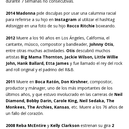
durante 7 semanas no consecutivas.
2014 Madonna
pide disculpas por usar una calumnia racial
para referirse a su hijo en
Instagram
al utilizar el hashtag
#disnigga
en una foto de su hijo
Rocco Ritchie
boxeando.
2012
Muere a los 90 años en Los Ángeles, California, el
cantante, músico, compositor y bandleader,
Johnny Otis
,
entre otras muchas actividades.
Otis
descubrió muchos
artistas
Big Mama Thornton, Jackie Wilson, Little Willie
John, Hank Ballard, Etta James
y fue llamado el rey del rock
and roll original y el padrino del R&B.
2011
Muere en
Boca Ratón, Don Kirshner
, compositor,
productor y mánager, uno de los más importantes de los
últimos años, y que estuvo involucrado en las carreras de
Neil
Diamond, Bobby Darin, Carole King, Neil Sedaka, The
Monkees, The Archies, Kansas
, etc. Muere a los 76 años de
un fallo del corazón.
2008 Reba McEntire
y
Kelly Clarkson
estrenan su gira
2