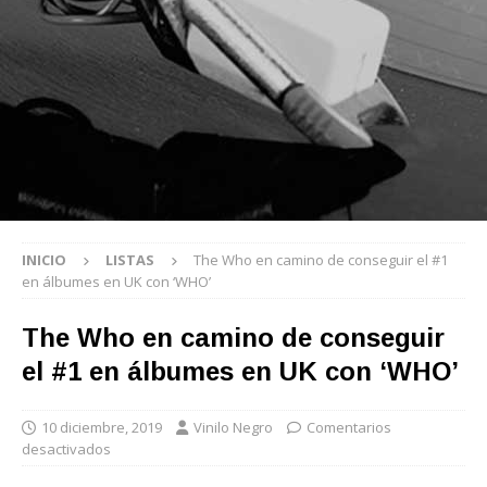
INICIO
LISTAS
The Who en camino de conseguir el #1
en álbumes en UK con ‘WHO’
The Who en camino de conseguir
el #1 en álbumes en UK con ‘WHO’
10 diciembre, 2019
Vinilo Negro
Comentarios
desactivados