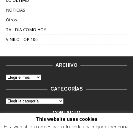
LO ÚLTIMO
NOTICIAS
Otros
TAL DÍA COMO HOY
VINILO TOP 100
ARCHIVO
CATEGORÍAS
CONTACTO
This website uses cookies
Vinilo Negro.
Consultas de anunciantes y Legal, en vinilo at
Esta web utiliza cookies para ofrecerle una mejor experiencia.
vinilonegro.com