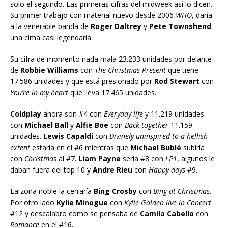
solo el segundo. Las primeras cifras del midweek así lo dicen.
Su primer trabajo con material nuevo desde 2006
WHO
, daría
a la venerable banda de
Roger Daltrey
y
Pete Townshend
una cima casi legendaria.
Su cifra de momento nada mala 23.233 unidades por delante
de
Robbie Williams
con
The Christmas Present
que tiene
17.586 unidades y que está presionado por
Rod Stewart
con
You’re in my heart
que lleva 17.465 unidades.
Coldplay
ahora son #4 con
Everyday life
y 11.219 unidades
con
Michael Ball
y
Alfie Boe
con
Back together
11.159
unidades.
Lewis Capaldi
con
Divinely uninspired to a hellish
extent
estaría en el #6 mientras que
Michael Bublé
subiría
con
Christmas
al #7.
Liam Payne
sería #8 con
LP1
, algunos le
daban fuera del top 10 y
Andre Rieu
con
Happy days
#9.
La zona noble la cerraría
Bing Crosby
con
Bing at Christmas
.
Por otro lado
Kylie Minogue
con
Kylie Golden live in Concert
#12 y descalabro como se pensaba de
Camila Cabello
con
Romance
en el #16.