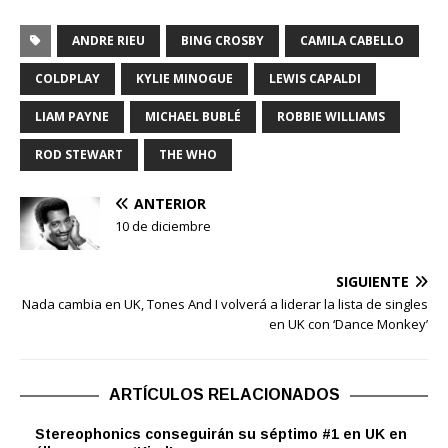
ANDRE RIEU
BING CROSBY
CAMILA CABELLO
COLDPLAY
KYLIE MINOGUE
LEWIS CAPALDI
LIAM PAYNE
MICHAEL BUBLÉ
ROBBIE WILLIAMS
ROD STEWART
THE WHO
ANTERIOR
10 de diciembre
SIGUIENTE
Nada cambia en UK, Tones And I volverá a liderar la lista de singles
en UK con ‘Dance Monkey’
ARTÍCULOS RELACIONADOS
Stereophonics conseguirán su séptimo #1 en UK en