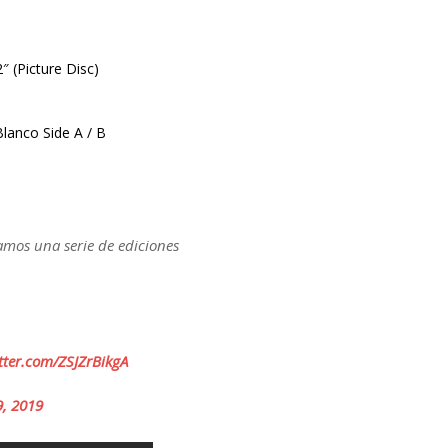
 (Picture Disc)
lanco Side A / B
amos una serie de ediciones
itter.com/ZSJZrBikgA
, 2019