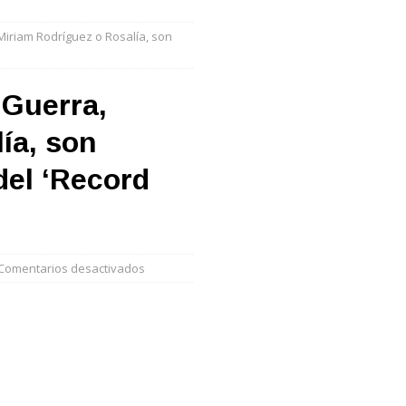
 Miriam Rodríguez o Rosalía, son
 Guerra,
ía, son
del ‘Record
Comentarios desactivados