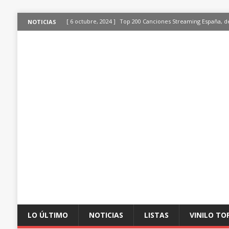
[ 6 octubre, 2024 ]
Top 200 Canciones Streaming España, de
NOTICIAS
[ 4 octubre, 2024 ]
Top 200 Artistas streaming en España, 
[ 3 octubre, 2024 ]
Top 100 Artistas Españoles Streaming e
[ 2 octubre, 2024 ]
Top 100 Artistas Internacionales Stream
ÚLTIMO
[ 6 octubre, 2024 ]
Top 200 Canciones España, del 30 de di
LO ÚLTIMO
NOTICIAS
LISTAS
VINILO TO