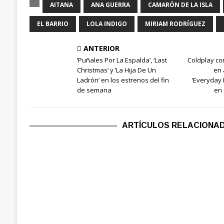
AITANA
ANA GUERRA
CAMARÓN DE LA ISLA
EL BARRIO
LOLA INDIGO
MIRIAM RODRÍGUEZ
ANTERIOR
‘Puñales Por La Espalda’, ‘Last
Coldplay co
Christmas’ y ‘La Hija De Un
en 
Ladrón’ en los estrenos del fin
‘Everyday 
de semana
en
ARTÍCULOS RELACIONA