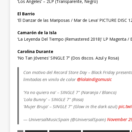
‘Los Angeles’ – 2LP (Transparente, Negro)
El Barrio
‘El Danzar de las Mariposas / Mar de Leva’ PICTURE DISC 12″
Camarón de la Isla
‘La Leyenda Del Tiempo (Remastered 2018)’ LP Magenta / B
Carolina Durante
‘No Tan Jóvenes’ SINGLE 7” (Dos discos. Azul y Rosa)
Con motivo del Record Store Day – Black Friday present
limitadas en vinilo de color
@lolaindigomusic
'Ya no quiero na' – SINGLE 7" (Naranja / Blanco)
'Lola Bunny' – SINGLE 7" (Rosa)
'Mujer Bruja' – SINGLE 7" (Glow in the dark azul)
pic.tw
— UniversalMusicSpain (@UniversalSpain)
November 29