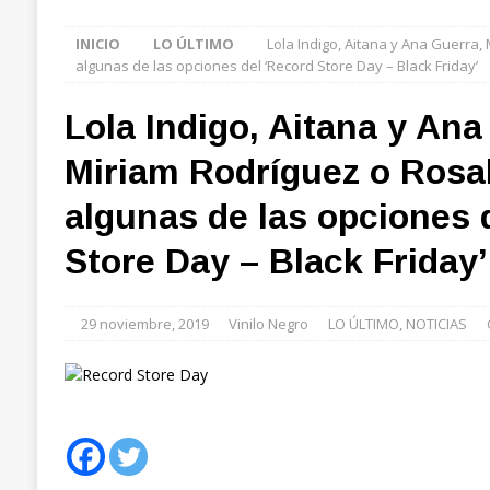
INICIO
LO ÚLTIMO
Lola Indigo, Aitana y Ana Guerra,
algunas de las opciones del ‘Record Store Day – Black Friday’
Lola Indigo, Aitana y Ana
Miriam Rodríguez o Rosal
algunas de las opciones 
Store Day – Black Friday’
29 noviembre, 2019
Vinilo Negro
LO ÚLTIMO
,
NOTICIAS