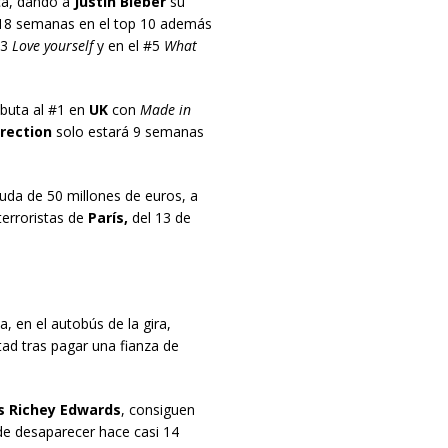
ica, dando a
Justin Bieber
su
 18 semanas en el top 10 además
#3
Love yourself
y en el #5
What
buta al #1 en
UK
con
Made in
rection
solo estará 9 semanas
uda de 50 millones de euros, a
terroristas de
París,
del 13 de
 en el autobús de la gira,
tad tras pagar una fianza de
s Richey Edwards
, consiguen
e desaparecer hace casi 14