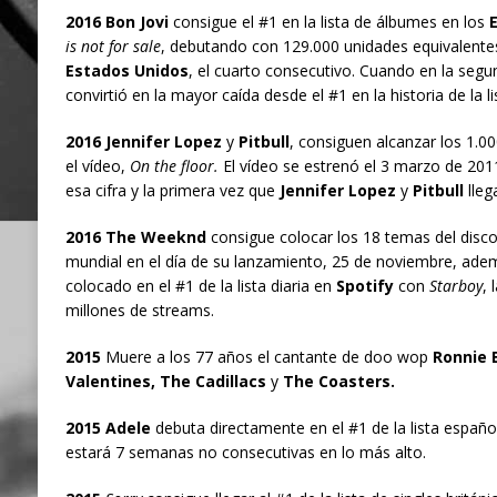
2016 Bon Jovi
consigue el #1 en la lista de álbumes en los
is not for sale
, debutando con 129.000 unidades equivalentes
Estados Unidos
, el cuarto consecutivo. Cuando en la seg
convirtió en la mayor caída desde el #1 en la historia de la li
2016 Jennifer Lopez
y
Pitbull
, consiguen alcanzar los 1.00
el vídeo,
On the floor.
El vídeo se estrenó el 3 marzo de 2011
esa cifra y la primera vez que
Jennifer Lopez
y
Pitbull
lleg
2016 The Weeknd
consigue colocar los 18 temas del disc
mundial en el día de su lanzamiento, 25 de noviembre, adem
colocado en el #1 de la lista diaria en
Spotify
con
Starboy
, 
millones de streams.
2015
Muere a los 77 años el cantante de doo wop
Ronnie 
Valentines, The Cadillacs
y
The Coasters.
2015 Adele
debuta directamente en el #1 de la lista españ
estará 7 semanas no consecutivas en lo más alto.