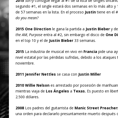
2015
Sorry
consigue llegar al #1 de la lista de singles britán
segundo #1, el single estará dos semanas en lo más alto y
de 57 semanas en la lista. En el proceso
Justin
tiene en el 
do you mean?
2015 One Direction
le gana la partida a
Justin Bieber
y de
the AM,
Purpose
entra al #2, sin embargo el disco de
One Di
en el top 10 y el de
Justin Bieber
33 semanas.
2015
La industria de musical en vivo en
Francia
pide una ay
nivel estatal por las pérdidas sufridas, debido a los ataques 
noviembre.
2011 Jennifer Nettles
se casa con
Justin Miller
2010
Willie Nelson
es arrestado por posesión de marihuana,
mientras viaja de
Los Ángeles
a
Texas.
Es puesto en liber
2.500 dólares.
2008
Los padres del guitarrista de
Manic Street Preacher
una orden para declararlo presuntamente muerto después d