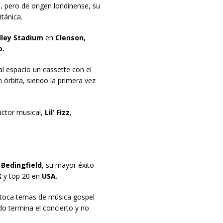
a
, pero de origen londinense, su
itánica.
lley Stadium
en
Clenson,
o.
l espacio un cassette con el
 órbita, siendo la primera vez
ctor musical,
Lil’ Fizz
,
Bedingfield
, su mayor éxito
K
y top 20 en
USA.
toca temas de música gospel
o termina el concierto y no