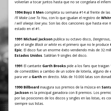
volverían a tocar juntos hasta que no se congelara el infiern
1994
Boyz II Men
completa su semana #14 al frente de las l
I’ll Make Love To You
, con lo que igualan el registro de
Whitn
I will always love you
. Son las dos canciones que hasta e
estado en el #1.
1991 Michael Jackson
publica su octavo disco,
Dangerous
,
por el single
Black or white
es el primero que no le produce
Q
Epic
. El disco fue un enorme éxito vendiendo más de 32 mill
Estados Unidos
. Saldrían 9 singles del disco.
1991
El cantante
Garth Brooks
pide a los fans que traigan
de comestibles a cambio de un sobre de lotería, alguno de 
para ver a
Garth
en directo. Más de 10.000 latas son donad
1990 Billboard
inaugura sus premios de la música en
Santa
Jackson
es la principal ganadora con 8 premios. Los premios
por las posiciones de los discos y singles en las listas, es c
siempre sus listas.