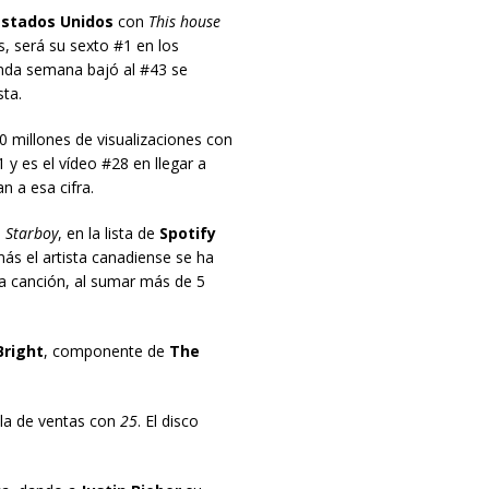
Estados Unidos
con
This house
, será su sexto #1 en los
unda semana bajó al #43 se
sta.
0 millones de visualizaciones con
 y es el vídeo #28 en llegar a
an a esa cifra.
o
Starboy
, en la lista de
Spotify
ás el artista canadiense se ha
la canción, al sumar más de 5
Bright
, componente de
The
ola de ventas con
25
. El disco