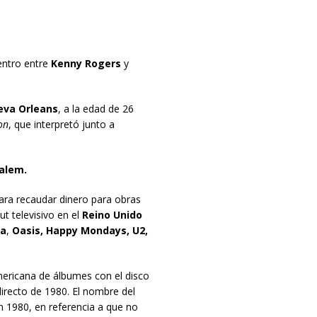
ntro entre
Kenny Rogers
y
eva Orleans
, a la edad de 26
on
, que interpretó junto a
alem.
ara recaudar dinero para obras
t televisivo en el
Reino Unido
da
,
Oasis, Happy Mondays, U2,
mericana de álbumes con el disco
irecto de 1980. El nombre del
n 1980, en referencia a que no