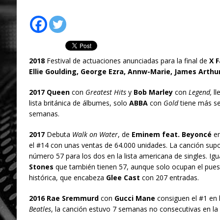
2018
Festival de actuaciones anunciadas para la final de
X F
Ellie Goulding, George Ezra, Annw-Marie, James Arthu
2017 Queen
con
Greatest Hits
y
Bob Marley
con
Legend,
ll
lista británica de álbumes, solo
ABBA
con
Gold
tiene más s
semanas.
2017
Debuta
Walk on Water
, de
Eminem feat. Beyoncé
en
el #14 con unas ventas de 64.000 unidades. La canción supo
número 57 para los dos en la lista americana de singles. Ig
Stones
que también tienen 57, aunque solo ocupan el puest
histórica, que encabeza
Glee Cast
con 207 entradas.
2016 Rae Sremmurd
con
Gucci Mane
consiguen el #1 en 
Beatles
, la canción estuvo 7 semanas no consecutivas en la