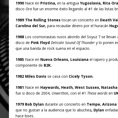
1990
Nace en
Pristina,
en la antigua
Yugoslavia, Rita Or
disco
Ora
fue un enorme éxito llegando al #1 de las listas br
1989 The Rolling Stones
tocan un concierto en
Death Va
Carolina del Sur,
para recaudar dinero por el huracán
Hug
1988
Los cosmonautas rusos abordo del Soyuz 7 se llevan a
disco de
Pink Floyd
Delicate Sound Of Thunder
y lo ponen en
que una banda de rock suena en el espacio.
1985
Nace en
Nueva Orleans, Louisiana
el rapero y produ
componente de
B2K.
1982 Miles Davis
se casa con
Cicely Tyson.
1981
Nace en
Haywards, Heath, West Sussex, Natasha 
fue si disco de 2004,
Unwritten
, con el #1
These words
en
U
1979 Bob Dylan
durante un concierto en
Tempe, Arizona
que no gustan a la audiencia que lo abuchea
, Dylan
enfadad
hace bises.