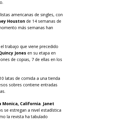
o.
istas americanas de singles, con
ey Houston
de 14 semanas de
se momento más semanas han
 el trabajo que viene precedido
uincy Jones
en su etapa en
ones de copias, 7 de ellas en los
 10 latas de comida a una tienda
esos sobres contiene entradas
as.
 Monica, California
.
Janet
 se estregan a nivel estadística
omo la revista ha tabulado