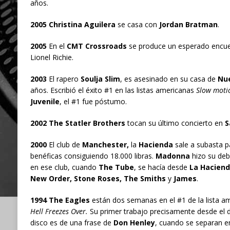
años.
2005 Christina Aguilera
se casa con
Jordan Bratman
.
2005
En el
CMT Crossroads
se produce un esperado encue
Lionel Richie.
2003
El rapero
Soulja Slim
, es asesinado en su casa de
Nu
años. Escribió el éxito #1 en las listas americanas
Slow moti
Juvenile
, el #1 fue póstumo.
2002 The Statler Brothers
tocan su último concierto en
S
2000
El club de
Manchester,
la
Hacienda
sale a subasta p
benéficas consiguiendo 18.000 libras.
Madonna
hizo su debu
en ese club, cuando
The Tube
, se hacía desde
La Hacien
New Order, Stone Roses, The Smiths
y
James
.
1994
The Eagles
están dos semanas en el #1 de la lista a
Hell Freezes Over.
Su primer trabajo precisamente desde el d
disco es de una frase de
Don Henley
, cuando se separan e