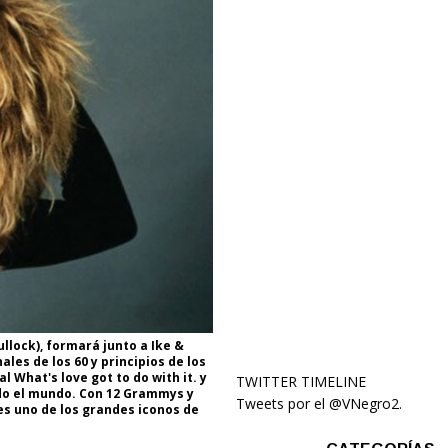
llock), formará junto a Ike &
les de los 60 y principios de los
l What's love got to do with it. y
TWITTER TIMELINE
odo el mundo. Con 12 Grammys y
Tweets por el @VNegro2.
 es uno de los grandes iconos de