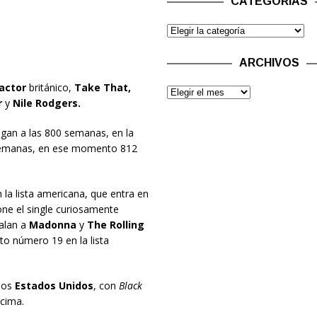
CATEGORÍAS
ARCHIVOS
actor
británico,
Take That,
r
y
Nile Rodgers.
egan a las 800 semanas, en la
emanas, en ese momento 812
 la lista americana, que entra en
ne el single curiosamente
ualan a
Madonna
y
The Rolling
o número 19 en la lista
los
Estados Unidos
, con
Black
 cima.