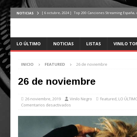
[ 6 octubre, 2024 ]
Top 200 Canciones Streaming España, 
NOTICIAS
[ 4 octubre, 2024 ]
Top 200 Artistas streaming en España,
[ 3 octubre, 2024 ]
Top 100 Artistas Españoles Streaming 
LO ÚLTIMO
NOTICIAS
LISTAS
VINILO TO
ÚLTIMO
[ 2 octubre, 2024 ]
Top 100 Artistas Internacionales Stre
INICIO
FEATURED
26 de noviembre
ÚLTIMO
[ 6 octubre, 2024 ]
Top 200 Canciones España, del 30 de d
26 de noviembre
26 noviembre, 2019
Vinilo Negro
featured
,
LO ÚLTIM
Comentarios desactivados