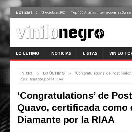
[ 6 octubre, 2024 ]
Top 200 Canciones España, del 30 de d
NOTICIAS
[ 6 octubre, 2024 ]
Top 200 Canciones Streaming España, 
[ 4 octubre, 2024 ]
Top 200 Artistas streaming en España,
[ 3 octubre, 2024 ]
Top 100 Artistas Españoles Streaming 
ÚLTIMO
LO ÚLTIMO
NOTICIAS
LISTAS
VINILO TO
[ 2 octubre, 2024 ]
Top 100 Artistas Internacionales Stre
ÚLTIMO
INICIO
LO ÚLTIMO
‘Congratulations’ de Post Malon
de Diamante por la RIAA
‘Congratulations’ de Pos
Quavo, certificada como 
Diamante por la RIAA