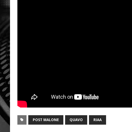
POST MALONE
QUAVO
RIAA