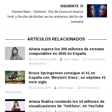
SIGUIENTE
‘Gemini Man – Géminis’, ‘Día de Lluvia en Nueva
York’ y ‘Noche de Bodas’ en los estrenos del fin de
semana
ARTÍCULOS RELACIONADOS
Aitana supera los 200 millones de streams
computables en 2020 en España
4 diciembre, 2020
Vinilo Negro
Comentarios
desactivados
Bruce Springsteen consigue el #1 en
España con ‘Western Stars’, su séptimo #1
este siglo
25 junio, 2019
Vinilo Negro
Comentarios
desactivados
Aitana finaliza rondando los 10 millones de
visualizaciones de ‘Teléfono’, en YouTube
2 agosto, 2018
Vinilo Negro
Comentarios