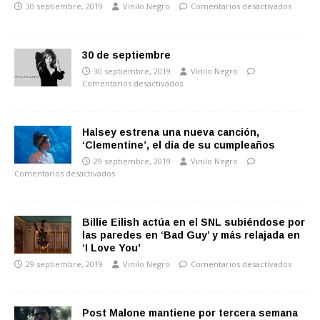
30 septiembre, 2019
Vinilo Negro
Comentarios desactivados
30 de septiembre
30 septiembre, 2019
Vinilo Negro
Comentarios desactivados
Halsey estrena una nueva canción,
‘Clementine’, el día de su cumpleaños
29 septiembre, 2019
Vinilo Negro
Comentarios desactivados
Billie Eilish actúa en el SNL subiéndose por
las paredes en ‘Bad Guy’ y más relajada en
‘I Love You’
29 septiembre, 2019
Vinilo Negro
Comentarios desactivados
Post Malone mantiene por tercera semana