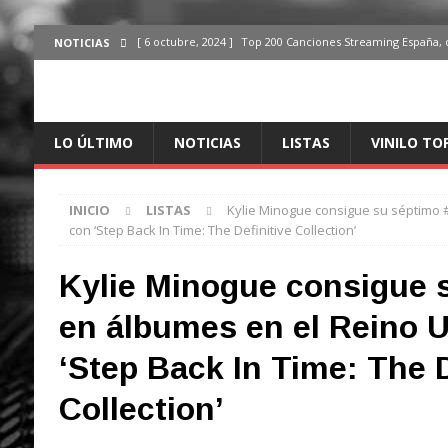
[ 6 octubre, 2024 ]
Top 200 Canciones Streaming España, 
NOTICIAS
[ 4 octubre, 2024 ]
Top 200 Artistas streaming en España,
[ 3 octubre, 2024 ]
Top 100 Artistas Españoles Streaming 
LO ÚLTIMO
NOTICIAS
LISTAS
VINILO TO
ÚLTIMO
[ 2 octubre, 2024 ]
Top 100 Artistas Internacionales Stre
INICIO
LISTAS
Kylie Minogue consigue su séptimo 
ÚLTIMO
con ‘Step Back In Time: The Definitive Collection’
[ 6 octubre, 2024 ]
Top 200 Canciones España, del 30 de d
Kylie Minogue consigue 
en álbumes en el Reino 
‘Step Back In Time: The D
Collection’