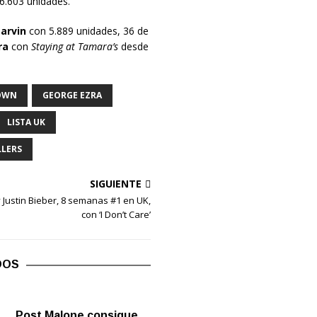
6.603 unidades.
arvin
con 5.889 unidades, 36 de
ra
con
Staying at Tamara’s
desde
OWN
GEORGE EZRA
LISTA UK
LLERS
SIGUIENTE
 Justin Bieber, 8 semanas #1 en UK,
con ‘I Don’t Care’
DOS
Post Malone consigue