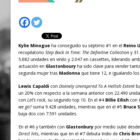
Kylie Minogue
ha conseguido su séptimo #1 en el
Reino 
recopilatorio
Step Back In Time: The Definitive Collection
y 31.
5.682 unidades en vinilo y 2.047 en cassettes, liderando amb
actuación en
Glastonboury
ha sido clave para vender tant
segunda mujer tras
Madonna
que tiene 12, e igualando lo
Lewis Capaldi
con
Divinely Uninspired To A Hellish Extent
ba
un 20% con respecto a la semana anterior con 22.490 unida
con
Let’s rock
, su segundo top 10. En el #4
Billie Eilish
con
we go?
suma 9.428 unidades, mientras que en el #5
Bruce 
baja dos con 7.591 unidades.
En el #6 y también con
Glastonbury
por medio sube desde
Direct hits
, mientras que en el #7 debuta Indio de
Chris Br