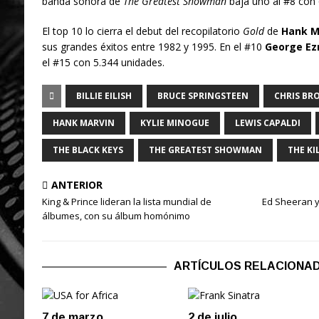
banda sonora de
The Greatest Showman
baja uno al #8 con 
El top 10 lo cierra el debut del recopilatorio
Gold
de
Hank M
sus grandes éxitos entre 1982 y 1995. En el #10
George Ez
el #15 con 5.344 unidades.
BILLIE EILISH
BRUCE SPRINGSTEEN
CHRIS BR
HANK MARVIN
KYLIE MINOGUE
LEWIS CAPALDI
THE BLACK KEYS
THE GREATEST SHOWMAN
THE KI
ANTERIOR
King & Prince lideran la lista mundial de
Ed Sheeran y
álbumes, con su álbum homónimo
ARTÍCULOS RELACIONA
7 de marzo
2 de julio