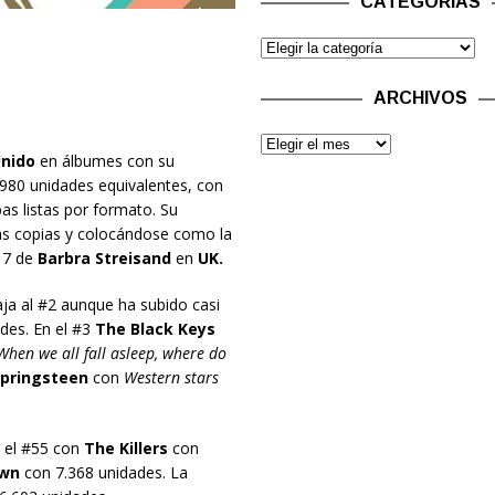
CATEGORÍAS
ARCHIVOS
Unido
en álbumes con su
980 unidades equivalentes, con
as listas por formato. Su
as copias y colocándose como la
s 7 de
Barbra Streisand
en
UK.
ja al #2 aunque ha subido casi
des. En el #3
The Black Keys
When we all fall asleep, where do
Springsteen
con
Western stars
 el #55 con
The Killers
con
own
con 7.368 unidades. La