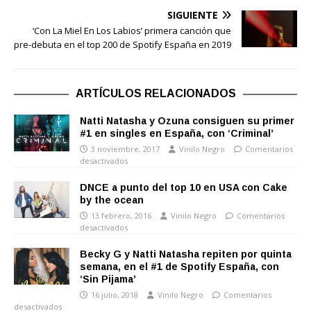
SIGUIENTE
‘Con La Miel En Los Labios’ primera canción que
pre-debuta en el top 200 de Spotify España en 2019
ARTÍCULOS RELACIONADOS
Natti Natasha y Ozuna consiguen su primer
#1 en singles en España, con ‘Criminal’
3 noviembre, 2017
Vinilo Negro
Comentarios
desactivados
DNCE a punto del top 10 en USA con Cake
by the ocean
13 febrero, 2016
Vinilo Negro
Comentarios
desactivados
Becky G y Natti Natasha repiten por quinta
semana, en el #1 de Spotify España, con
‘Sin Pijama’
16 julio, 2018
Vinilo Negro
Comentarios
desactivados