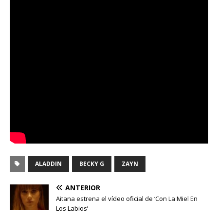
ALADDIN
BECKY G
ZAYN
ANTERIOR
Aitana estrena el vídeo oficial de ‘Con La Miel En
Los Labios’