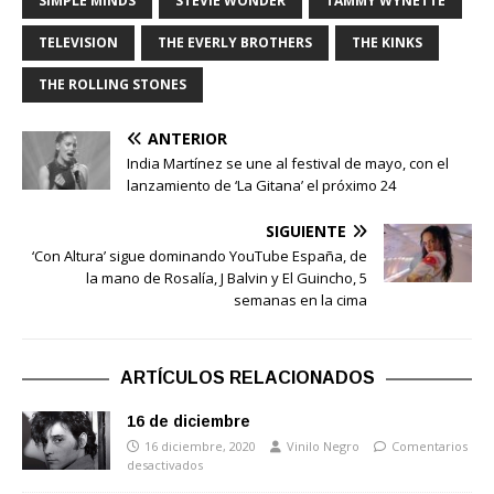
SIMPLE MINDS
STEVIE WONDER
TAMMY WYNETTE
TELEVISION
THE EVERLY BROTHERS
THE KINKS
THE ROLLING STONES
ANTERIOR
India Martínez se une al festival de mayo, con el
lanzamiento de ‘La Gitana’ el próximo 24
SIGUIENTE
‘Con Altura’ sigue dominando YouTube España, de
la mano de Rosalía, J Balvin y El Guincho, 5
semanas en la cima
ARTÍCULOS RELACIONADOS
16 de diciembre
16 diciembre, 2020
Vinilo Negro
Comentarios
desactivados