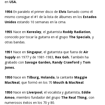
en
USA.
1956
En paralelo el primer disco de
Elvis
llamado como él
mismo consigue el #1 de la lista de álbumes en los
Estados
Unidos
estando 10 semanas en la cima.
1955
Nace en
Keresley
, el guitarrista
Roddy Radiation
,
conocido por tocar la guitarra en el grupo
The Specials
, y
otras bandas.
1951
Nace en
Singapur
, el guitarrista que fuera de
Air
Supply
en 1977 y de 1981-1983,
Rex Goh.
También ha
grabado con
Savage Garden, Randy Crawford
y
Tom
Jones.
1950
Nace en
Tilburg, Holanda
, la cantante
Maggie
MacNeal
, que formó en los 70
Mouth & MacNeal
.
1950
Nace en
Liverpool
, el vocalista y guitarrista,
Eddie
Amoo
, miembro fundador del grupo
The Real Thing
, con
numerosos éxitos en los 70 y 80.