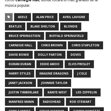
música popular.
ADELE
ALAN PRICE
AVRIL LAVIGNE
BEATLES
BLAKE SHELTON
BLONDIE
BRUCE SPRINGSTEEN
BUFFALO SPRINGFIELD
CARNEGIE HALL
CHRIS BROWN
CHRIS STAPLETON
DAVID BOWIE
DOLLY PARTON
DOVES
DURAN DURAN
EDDIE AMOO
ELVIS PRESLEY
HARRY STYLES
IMAGINE DRAGONS
J COLE
JANET JACKSON
JOHNNIE TAYLOR
JUSTIN TIMBERLAKE
KANYE WEST
LED ZEPPELIN
MANFRED MANN
RADIOHEAD
ROD STEWART