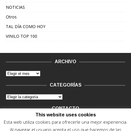
NOTICIAS
Otros
TAL DÍA COMO HOY
VINILO TOP 100
ARCHIVO
CATEGORÍAS
CONTACTO
This website uses cookies
Vinilo Negro.
Consultas de anunciantes y Legal, en vinilo at
Esta web utiliza cookies para ofrecerle una mejor experiencia.
vinilonegro.com
Al navegar el usuario acepta el uso que hacemos de las