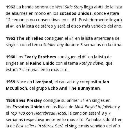
1962
La banda sonora de
West Side Story
llega al #1 de la lista
de álbumes en mono en los
Estados Unidos
, donde estará
12 semanas no consecutivas en el #1. Posteriormente llegará
al #1 en la lista de stéreo y será el disco más vendido del año.
1962 The Shirelles
consiguen el #1 en la lista americana de
singles con el tema
Soldier boy
durante 3 semanas en la cima.
1960
Los
Everly Brothers
consiguen el #1 en la lista de
singles en el
Reino Unido
con el tema
Kathy’s clown
, que
estará 7 semanas en lo más alto.
1959
Nace en
Liverpool
, el cantante y compositor
Ian
McCulloch
, del grupo
Echo And The Bunnymen
.
1956 Elvis Presley
consigue su primer #1 en singles en
los
Estados Unidos
en las listas de
Most Played in Jukebox
y
el
Top 100
con
Heartbreak Hotel
, la canción estará 8 y 7
semanas respectivamente en lo más alto. Ya había sido #1 en
la de
Best sellers in stores
. Será el single más vendido del año