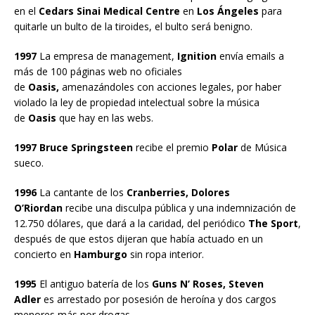
en el
Cedars Sinai Medical Centre
en
Los Ángeles
para
quitarle un bulto de la tiroides, el bulto será benigno.
1997
La empresa de management,
Ignition
envía emails a
más de 100 páginas web no oficiales
de
Oasis,
amenazándoles con acciones legales, por haber
violado la ley de propiedad intelectual sobre la música
de
Oasis
que hay en las webs.
1997 Bruce Springsteen
recibe el premio
Polar
de Música
sueco.
1996
La cantante de los
Cranberries, Dolores
O’Riordan
recibe una disculpa pública y una indemnización de
12.750 dólares, que dará a la caridad, del periódico
The Sport
,
después de que estos dijeran que había actuado en un
concierto en
Hamburgo
sin ropa interior.
1995
El antiguo batería de los
Guns N’ Roses, Steven
Adler
es arrestado por posesión de heroína y dos cargos
menores más por drogas.