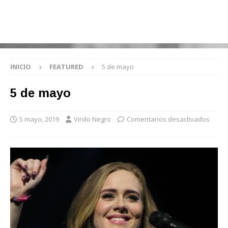
INICIO
FEATURED
5 de mayo
5 de mayo
5 mayo, 2019
Vinilo Negro
Comentarios desactivados