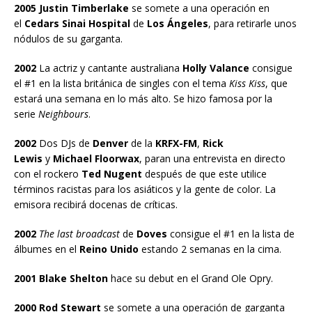
2005 Justin Timberlake
se somete a una operación en
el
Cedars Sinai Hospital
de
Los Ángeles
, para retirarle unos
nódulos de su garganta.
2002
La actriz y cantante australiana
Holly Valance
consigue
el #1 en la lista británica de singles con el tema
Kiss Kiss
, que
estará una semana en lo más alto. Se hizo famosa por la
serie
Neighbours
.
2002
Dos DJs de
Denver
de la
KRFX-FM
,
Rick
Lewis
y
Michael Floorwax
, paran una entrevista en directo
con el rockero
Ted Nugent
después de que este utilice
términos racistas para los asiáticos y la gente de color. La
emisora recibirá docenas de críticas.
2002
The last broadcast
de
Doves
consigue el #1 en la lista de
álbumes en el
Reino Unido
estando 2 semanas en la cima.
2001 Blake Shelton
hace su debut en el Grand Ole Opry.
2000 Rod Stewart
se somete a una operación de garganta