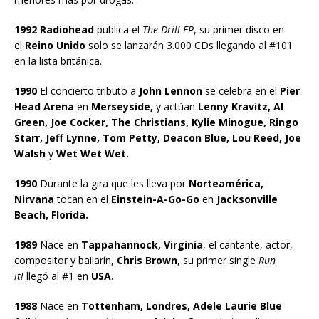
1992 Radiohead
publica el
The Drill EP
, su primer disco en
el
Reino Unido
solo se lanzarán 3.000 CDs llegando al #101
en la lista británica.
1990
El concierto tributo a
John Lennon
se celebra en el
Pier
Head Arena
en
Merseyside,
y actúan
Lenny Kravitz, Al
Green, Joe Cocker, The Christians, Kylie Minogue, Ringo
Starr, Jeff Lynne, Tom Petty, Deacon Blue, Lou Reed, Joe
Walsh
y
Wet Wet Wet.
1990
Durante la gira que les lleva por
Norteamérica,
Nirvana
tocan en el
Einstein-A-Go-Go
en
Jacksonville
Beach, Florida.
1989
Nace en
Tappahannock, Virginia
, el cantante, actor,
compositor y bailarín,
Chris Brown
, su primer single
Run
it!
llegó al #1 en
USA.
1988
Nace en
Tottenham, Londres, Adele Laurie Blue