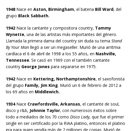
1948
Nace en
Aston, Birmingham
, el bateria
Bill Ward
, del
grupo
Black Sabbath.
1942
Nace la cantante y compositora country,
Tammy
Wynette
, una de las artistas más importantes del género.
Llamada la primera dama del country sin duda su tema
Stand
By Your Man
llegó a ser un megaseller. Murió de una arritmia
cardíaca el 6 de abril de 1998 a los 55 años, en
Nashville,
Tennessee
. Se casó en 1969 con el también cantante
country
George Jones
para separarse en 1975.
1942
Nace en
Kettering, Northamptonshire
, el saxofonista
del grupo
Family, Jim King
. Murió un 6 de febrero de 2012 a
los 69 años en
Middlewich.
1934
Nace
Crawfordsville, Arkansas
, el cantante de soul,
disco y r&b,
Johnnie Taylor
, con numerosos éxitos sobre
todo a mediados de los 70 como
Disco Lady
, que fue el primer
single en ser certificado por la RIAA platino, entonces el platino
era para quien vendía más de 2 millones de copias. Murió de