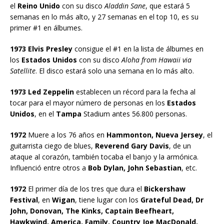
el
Reino Unido
con su disco
Aladdin Sane
, que estará 5
semanas en lo más alto, y 27 semanas en el top 10, es su
primer #1 en álbumes.
1973 Elvis Presley
consigue el #1 en la lista de álbumes en
los
Estados Unidos
con su disco
Aloha from Hawaii via
Satellite
. El disco estará solo una semana en lo más alto.
1973 Led Zeppelin
establecen un récord para la fecha al
tocar para el mayor número de personas en los
Estados
Unidos
, en el
Tampa
Stadium antes 56.800 personas.
1972
Muere a los 76 años en
Hammonton, Nueva Jersey
, el
guitarrista ciego de blues,
Reverend Gary Davis
, de un
ataque al corazón, también tocaba el banjo y la armónica.
Influenció entre otros a
Bob Dylan, John Sebastian
, etc.
1972
El primer día de los tres que dura el
Bickershaw
Festival
, en
Wigan
, tiene lugar con los
Grateful Dead, Dr
John, Donovan, The Kinks, Captain Beefheart,
Hawkwind, America, Family, Country Joe MacDonald,