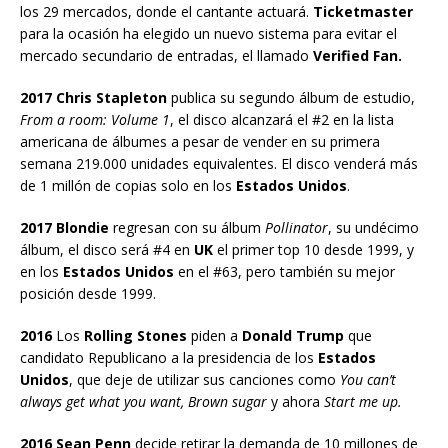
los 29 mercados, donde el cantante actuará.
Ticketmaster
para la ocasión ha elegido un nuevo sistema para evitar el
mercado secundario de entradas, el llamado
Verified Fan.
2017 Chris Stapleton
publica su segundo álbum de estudio,
From a room: Volume 1
, el disco alcanzará el #2 en la lista
americana de álbumes a pesar de vender en su primera
semana 219.000 unidades equivalentes. El disco venderá más
de 1 millón de copias solo en los
Estados Unidos
.
2017 Blondie
regresan con su álbum
Pollinator
, su undécimo
álbum, el disco será #4 en
UK
el primer top 10 desde 1999, y
en los
Estados Unidos
en el #63, pero también su mejor
posición desde 1999.
2016
Los
Rolling Stones
piden a
Donald Trump
que
candidato Republicano a la presidencia de los
Estados
Unidos
, que deje de utilizar sus canciones como
You can’t
always get what you want, Brown sugar
y ahora
Start me up.
2016 Sean Penn
decide retirar la demanda de 10 millones de