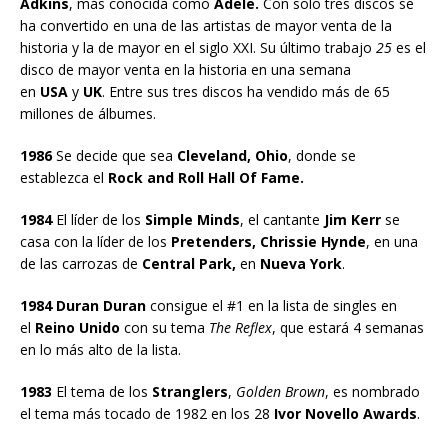
Adkins
, más conocida como
Adele.
Con solo tres discos se
ha convertido en una de las artistas de mayor venta de la
historia y la de mayor en el siglo XXI. Su último trabajo
25
es el
disco de mayor venta en la historia en una semana
en
USA
y
UK
. Entre sus tres discos ha vendido más de 65
millones de álbumes.
1986
Se decide que sea
Cleveland, Ohio
, donde se
establezca el
Rock and Roll Hall Of Fame.
1984
El líder de los
Simple Minds
, el cantante
Jim Kerr
se
casa con la líder de los
Pretenders, Chrissie Hynde
, en una
de las carrozas de
Central Park,
en
Nueva York
.
1984 Duran Duran
consigue el #1 en la lista de singles en
el
Reino Unido
con su tema
The Reflex
, que estará 4 semanas
en lo más alto de la lista.
1983
El tema de los
Stranglers
,
Golden Brown
, es nombrado
el tema más tocado de 1982 en los 28
Ivor Novello Awards
.