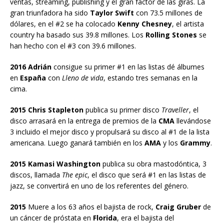
ventas, streaming, publishing y el gran factor de las giras. La
gran triunfadora ha sido
Taylor Swift
con 73.5 millones de
dólares, en el #2 se ha colocado
Kenny Chesney
, el artista
country ha basado sus 39.8 millones. Los
Rolling Stones
se
han hecho con el #3 con 39.6 millones.
2016 Adrián
consigue su primer #1 en las listas dé álbumes
en
España
con
Lleno de vida
, estando tres semanas en la
cima.
2015 Chris Stapleton
publica su primer disco
Traveller
, el
disco arrasará en la entrega de premios de la
CMA
llevándose
3 incluido el mejor disco y propulsará su disco al #1 de la lista
americana. Luego ganará también en los
AMA
y los
Grammy
.
2015 Kamasi Washington
publica su obra mastodóntica, 3
discos, llamada
The epic
, el disco que será #1 en las listas de
jazz, se convertirá en uno de los referentes del género.
2015
Muere a los 63 años el bajista de rock,
Craig Gruber
de
un cáncer de próstata en
Florida
, era el bajista del