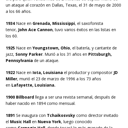
un ataque al corazón en Dallas, Texas, el 31 de mayo de 2000
a los 66 años.
1934
Nace en
Grenada, Mississippi
, el saxofonista
tenor,
John Ace Cannon
, tuvo varios éxitos en las listas en
los 60.
1925
Nace en
Youngstown, Ohio
, el batería, y cantante de
jazz,
Sonny Parker
. Murió a los 31 años en
Pittsburgh,
Pennsylvania
de un ataque.
1922
Nace en
Iota, Louisiana
el productor y compositor
JD
Miller
, murió el 23 de marzo de 1996 a los 73 años
en
Lafayette, Louisiana.
1900 Billboard
llega a ser una revista semanal, después de
haber nacido en 1894 como mensual.
1891
Se inaugura con
Tchaikosvsky
como director invitado
el
Music Hall
en
Nueva York
, luego conocido
como
Carnegie Hall
, donde tocará lo más granado de la