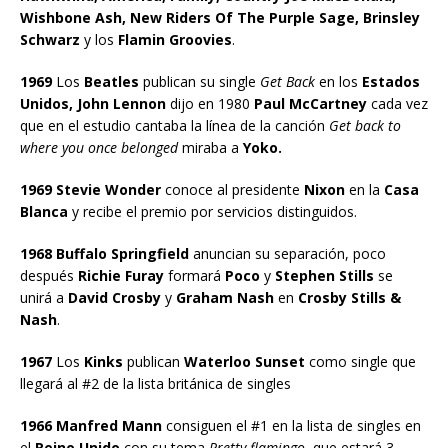
Wishbone Ash, New Riders Of The Purple Sage, Brinsley
Schwarz
y los
Flamin Groovies
.
1969
Los
Beatles
publican su single
Get Back
en los
Estados
Unidos, John Lennon
dijo en 1980
Paul McCartney
cada vez
que en el estudio cantaba la línea de la canción
Get back to
where you once belonged
miraba a
Yoko.
1969 Stevie Wonder
conoce al presidente
Nixon
en la
Casa
Blanca
y recibe el premio por servicios distinguidos.
1968 Buffalo Springfield
anuncian su separación, poco
después
Richie Furay
formará
Poco
y
Stephen Stills
se
unirá a
David Crosby
y
Graham Nash
en
Crosby Stills &
Nash
.
1967
Los
Kinks
publican
Waterloo Sunset
como single que
llegará al #2 de la lista británica de singles
1966 Manfred Mann
consiguen el #1 en la lista de singles en
el
Reino Unido
con su tema
Pretty flamingo
, que estará 3