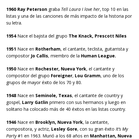
1960 Ray Peterson
graba
Tell Laura I love her
, top 10 en las
listas y una de las canciones de más impacto de la historia por
su letra.
1954
Nace el bajista del grupo
The Knack, Prescott Niles
1951
Nace en
Rotherham
, el cantante, teclista, guitarrista y
compositor
Jo Callis
, miembro de la
Human League.
1950
Nace en
Rochester, Nueva York
, el cantante y
compositor del grupo
Foreigner
,
Lou Gramm
, uno de los
grupos de mayor éxito de los 70 y 80.
1948
Nace en
Seminole, Texas
, el cantante de country y
gospel,
Larry Gatlin
primero con sus hermanos y luego en
solitario ha colocado más de 40 éxitos en las listas country.
1946
Nace en
Brooklyn, Nueva York
, la cantante,
compositora, y actriz,
Lesley Gore
, con su gran éxito
It’s My
Party
#1 en 1963. Murió a los 68 años en
Manhattan, Nueva