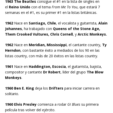
1963 The Beatles
consigue el #1 en la lista de singles en
el
Reino Unido
con el tema
From Me To You
, que estará 7
semanas en el #1, es su primer #1 en la listas británicas.
1962
Nace en
Santiago, Chile
, el vocalista y guitarrista,
Alain
Johannes
, ha trabajado con
Queens of the Stone Age,
Them Crooked Vultures, Chris Cornell
, y
Arctic Monkeys.
1962
Nace en
Meridian, Mississippi
, el cantante country,
Ty
Herndon
, con bastante éxito a mediados de los 90 en las
listas country, con más de 20 éxitos en las listas country.
1961
Nace en
Haddington, Escocia
, el guitarrista, bajista,
compositor y cantante
Dr Robert
, líder del grupo
The Blow
Monkeys
.
1960 Ben E. King
deja los
Drifters
para iniciar carrera en
solitario.
1960 Elvis Presley
comienza a rodar
GI Blues
su primera
película tras volver del ejército.