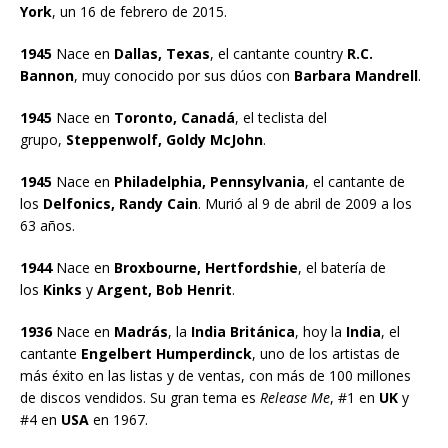
York
, un 16 de febrero de 2015.
1945
Nace en
Dallas, Texas
, el cantante country
R.C.
Bannon
, muy conocido por sus dúos con
Barbara Mandrell
.
1945
Nace en
Toronto, Canadá
, el teclista del
grupo,
Steppenwolf, Goldy McJohn
.
1945
Nace en
Philadelphia, Pennsylvania
, el cantante de
los
Delfonics, Randy Cain
. Murió al 9 de abril de 2009 a los
63 años.
1944
Nace en
Broxbourne, Hertfordshie
, el batería de
los
Kinks
y
Argent, Bob Henrit
.
1936
Nace en
Madrás
, la
India Británica
, hoy la
India
, el
cantante
Engelbert Humperdinck
, uno de los artistas de
más éxito en las listas y de ventas, con más de 100 millones
de discos vendidos. Su gran tema es
Release Me
, #1 en
UK
y
#4 en
USA
en 1967.