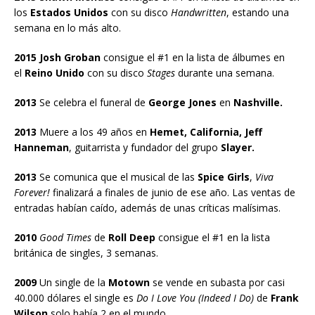
los
Estados Unidos
con su disco
Handwritten
, estando una
semana en lo más alto.
2015 Josh Groban
consigue el #1 en la lista de álbumes en
el
Reino Unido
con su disco
Stages
durante una semana.
2013
Se celebra el funeral de
George Jones
en
Nashville.
2013
Muere a los 49 años en
Hemet, California, Jeff
Hanneman
, guitarrista y fundador del grupo
Slayer.
2013
Se comunica que el musical de las
Spice Girls
,
Viva
Forever!
finalizará a finales de junio de ese año. Las ventas de
entradas habían caído, además de unas críticas malísimas.
2010
Good Times
de
Roll Deep
consigue el #1 en la lista
británica de singles, 3 semanas.
2009
Un single de la
Motown
se vende en subasta por casi
40.000 dólares el single es
Do I Love You (Indeed I Do)
de
Frank
Wilson
solo había 2 en el mundo.