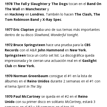
1978 The Fall y Slaughter y The Dogs
tocan en el
Band On
The Wall
en
Manchester
y
en
Hackney
en
Londres.
También lo hacen
The Clash, The
Tom Robinson Band
y
X-Ray Spec
.
1977 Eric Clapton
graba uno de sus temas más importantes
dentro de su disco
Slowhand, Wonderful tonight.
1972 Bruce Springsteen
hace una prueba para la
CBS
Records
con el A&R
John Hammond
en
New York.
Springsteen
toca un corto set list. La discográfica queda
impresionada y le cierran una actuación real en el
Gaslight
Club
en
New York.
1970 Norman Greenbaum
consigue el #1 en la lista de
álbumes en el
Reino Unidos
durante 2 semanas en el #1 con
el tema
Spirit In The Sky
.
1970 Paul McCartney
se queda en el #2 en el
Reino
Unido
con su primer disco en solitario
McCartney
, estará 3
semanas en el #2 y 18 semanas en el top 10.