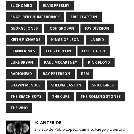
EL CHOMBO
ELVIS PRESLEY
ENGELBERT HUMPERDINCK
ERIC CLAPTON
GEORGE JONES
JOSH GROBAN
JOY DIVISION
KEITH RICHARDS
KINGS OF LEON
LA REID
LEANN RIMES
LED ZEPPELIN
LESLEY GORE
LUKE BRYAN
PAUL MCCARTNEY
PINK FLOYD
RADIOHEAD
RAY PETERSON
REM
SHAWN MENDES
SHEENA EASTON
SPICE GIRLS
THE BEACH BOYS
THE CURE
THE ROLLING STONES
THE WHO
ANTERIOR
El disco de Pablo López, ‘Camino, Fuego y Libertad’,