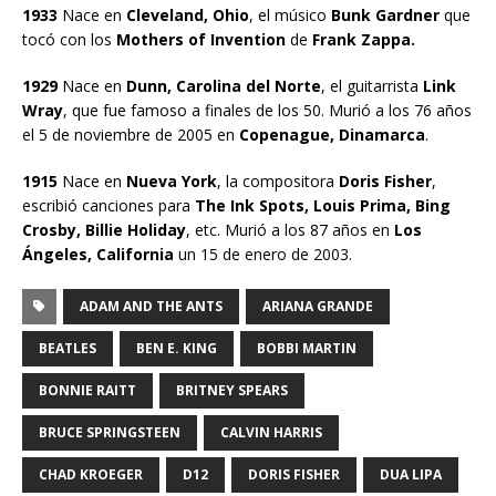
1933
Nace en
Cleveland, Ohio
, el músico
Bunk Gardner
que
tocó con los
Mothers of Invention
de
Frank Zappa.
1929
Nace en
Dunn, Carolina del Norte
, el guitarrista
Link
Wray
, que fue famoso a finales de los 50. Murió a los 76 años
el 5 de noviembre de 2005 en
Copenague, Dinamarca
.
1915
Nace en
Nueva York
, la compositora
Doris Fisher
,
escribió canciones para
The Ink Spots, Louis Prima, Bing
Crosby, Billie Holiday
, etc. Murió a los 87 años en
Los
Ángeles, California
un 15 de enero de 2003.
ADAM AND THE ANTS
ARIANA GRANDE
BEATLES
BEN E. KING
BOBBI MARTIN
BONNIE RAITT
BRITNEY SPEARS
BRUCE SPRINGSTEEN
CALVIN HARRIS
CHAD KROEGER
D12
DORIS FISHER
DUA LIPA