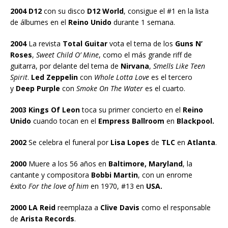
2004 D12
con su disco
D12 World
, consigue el #1 en la lista
de álbumes en el
Reino Unido
durante 1 semana.
2004
La revista
Total Guitar
vota el tema de los
Guns N’
Roses
,
Sweet Child O’ Mine
, como el más grande riff de
guitarra, por delante del tema de
Nirvana
,
Smells Like Teen
Spirit
.
Led Zeppelin
con
Whole Lotta Love
es el tercero
y
Deep Purple
con
Smoke On The Water
es el cuarto.
2003 Kings Of Leon
toca su primer concierto en el
Reino
Unido
cuando tocan en el
Empress Ballroom
en
Blackpool.
2002
Se celebra el funeral por
Lisa Lopes
de
TLC
en
Atlanta
.
2000
Muere a los 56 años en
Baltimore, Maryland
, la
cantante y compositora
Bobbi Martin
, con un enrome
éxito
For the love of him
en 1970, #13 en
USA.
2000 LA Reid
reemplaza a
Clive Davis
como el responsable
de
Arista Records
.