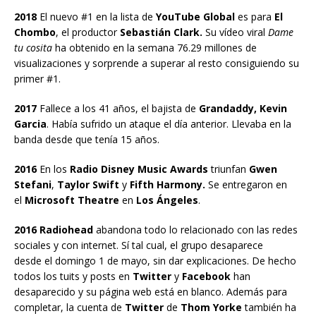
2018
El nuevo #1 en la lista de
YouTube Global
es para
El
Chombo
, el productor
Sebastián Clark.
Su vídeo viral
Dame
tu cosita
ha obtenido en la semana 76.29 millones de
visualizaciones y sorprende a superar al resto consiguiendo su
primer #1.
2017
Fallece a los 41 años, el bajista de
Grandaddy, Kevin
Garcia
. Había sufrido un ataque el día anterior. Llevaba en la
banda desde que tenía 15 años.
2016
En los
Radio Disney Music Awards
triunfan
Gwen
Stefani
,
Taylor Swift
y
Fifth Harmony.
Se entregaron en
el
Microsoft Theatre
en
Los Ángeles
.
2016 Radiohead
abandona todo lo relacionado con las redes
sociales y con internet. Sí tal cual, el grupo desaparece
desde el domingo 1 de mayo, sin dar explicaciones. De hecho
todos los tuits y posts en
Twitter
y
Facebook
han
desaparecido y su página web está en blanco. Además para
completar, la cuenta de
Twitter
de
Thom Yorke
también ha