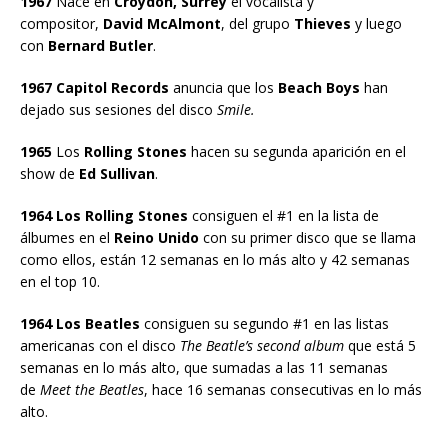
1967
Nace en
Croydon, Surrey
el vocalista y
compositor,
David McAlmont
, del grupo
Thieves
y luego
con
Bernard Butler
.
1967 Capitol Records
anuncia que los
Beach Boys
han
dejado sus sesiones del disco
Smile.
1965
Los
Rolling Stones
hacen su segunda aparición en el
show de
Ed Sullivan
.
1964 Los Rolling Stones
consiguen el #1 en la lista de
álbumes en el
Reino Unido
con su primer disco que se llama
como ellos, están 12 semanas en lo más alto y 42 semanas
en el top 10.
1964 Los Beatles
consiguen su segundo #1 en las listas
americanas con el disco
The Beatle’s second album
que está 5
semanas en lo más alto, que sumadas a las 11 semanas
de
Meet the Beatles
, hace 16 semanas consecutivas en lo más
alto.