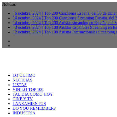
Noticias
[ 6 octubre, 2024 ]
Top 200 Canciones España, del 30 de dicie
[ 6 octubre, 2024 ]
Top 200 Canciones Streaming España, del 3
[ 4 octubre, 2024 ]
Top 200 Artistas streaming en España, del 
[ 3 octubre, 2024 ]
Top 100 Artistas Españoles Streaming en Es
[ 2 octubre, 2024 ]
Top 100 Artistas Internacionales Streaming
Facebook
Twitter
LO ÚLTIMO
NOTICIAS
LISTAS
VINILO TOP 100
TAL DÍA COMO HOY
CINE Y TV
LANZAMIENTOS
DO YOU REMEMBER?
INDUSTRIA