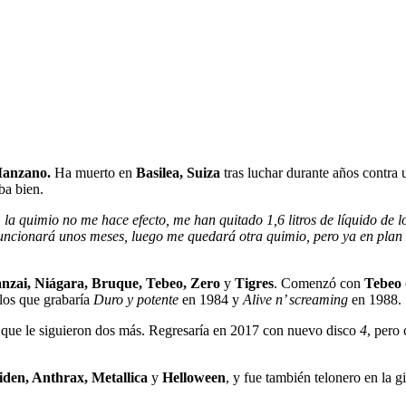
a
los
60
años
José
Antonio
Manzano,
cantante
de
Banzai,
Niágara,
Manzano.
Ha muerto en
Basilea, Suiza
tras luchar durante años contra 
Tebeo
ba bien.
y
, la quimio no me hace efecto, me han quitado 1,6 litros de líquido de
Tigres
funcionará unos meses, luego me quedará otra quimio, pero ya en plan 
de
Oro,
entre
nzai, Niágara, Bruque, Tebeo, Zero
y
Tigres
. Comenzó con
Tebeo
otras
los que grabaría
Duro y potente
en 1984 y
Alive n’ screaming
en 1988.
bandas
 que le siguieron dos más. Regresaría en 2017 con nuevo disco
4
, pero
den, Anthrax, Metallica
y
Helloween
, y fue también telonero en la g