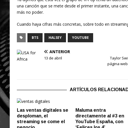
una canción que se mete desde el primer instante, una canc
más no poder.
Cuando haya cifras más concretas, sobre todo en streaming
BTS
HALSEY
YOUTUBE
ANTERIOR
13 de abril
Taylor Swi
página web 
ARTÍCULOS RELACIONA
Las ventas digitales se
Maluma entra
desploman, el
directamente al #3 en
streaming se come el
YouTube España, con
negocio
‘Felices los 4’