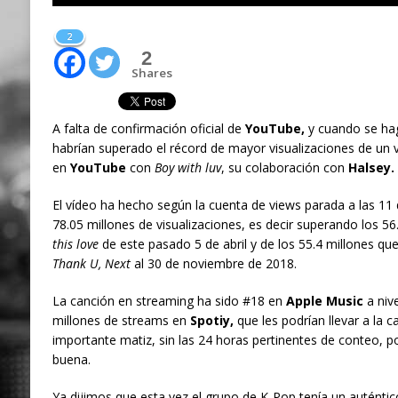
2
2
Shares
A falta de confirmación oficial de
YouTube,
y cuando se hag
habrían superado el récord de mayor visualizaciones de un 
en
YouTube
con
Boy with luv
, su colaboración con
Halsey.
El vídeo ha hecho según la cuenta de views parada a las 11
78.05 millones de visualizaciones, es decir superando los 56
this love
de este pasado 5 de abril y de los 55.4 millones qu
Thank U, Next
al 30 de noviembre de 2018.
La canción en streaming ha sido #18 en
Apple Music
a nive
millones de streams en
Spotiy,
que les podrían llevar a la c
importante matiz, sin las 24 horas pertinentes de conteo, po
buena.
Ya dijimos que esta vez el grupo de K-Pop tenía un auténtic