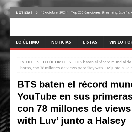
[ 6 octubre, 2024 ]
Top 200 Canciones Streaming España, 
NOTICIAS
[ 4 octubre, 2024 ]
Top 200 Artistas streaming en España,
[ 3 octubre, 2024 ]
Top 100 Artistas Españoles Streaming 
LO ÚLTIMO
NOTICIAS
LISTAS
VINILO TO
ÚLTIMO
[ 2 octubre, 2024 ]
Top 100 Artistas Internacionales Stre
INICIO
LO ÚLTIMO
BTS baten el récord mundial d
ÚLTIMO
horas, con 78 millones de views para ‘Boy with Luv’ junto a Hal
[ 6 octubre, 2024 ]
Top 200 Canciones España, del 30 de d
BTS baten el récord mund
YouTube en sus primeras
con 78 millones de views
with Luv’ junto a Halsey