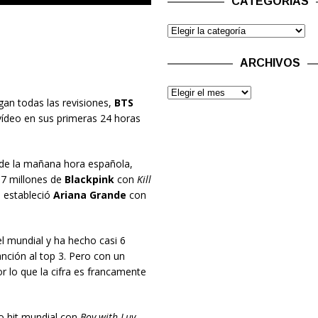
CATEGORÍAS
ARCHIVOS
an todas las revisiones,
BTS
vídeo en sus primeras 24 horas
 de la mañana hora española,
.7 millones de
Blackpink
con
Kill
e estableció
Ariana Grande
con
l mundial y ha hecho casi 6
anción al top 3. Pero con un
r lo que la cifra es francamente
o hit mundial con
Boy with Luv,