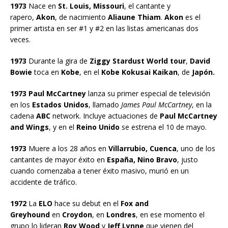
1973
Nace en
St. Louis, Missouri
, el cantante y
rapero,
Akon
, de nacimiento
Aliaune Thiam
.
Akon
es el
primer artista en ser #1 y #2 en las listas americanas dos
veces.
1973
Durante la gira de
Ziggy Stardust World tour
,
David
Bowie
toca en
Kobe
, en el
Kobe Kokusai Kaikan
, de
Japón.
1973 Paul McCartney
lanza su primer especial de televisión
en los
Estados Unidos
, llamado
James Paul McCartney
, en la
cadena
ABC
network. Incluye actuaciones de
Paul McCartney
and Wings
, y en el
Reino Unido
se estrena el 10 de mayo.
1973
Muere a los 28 años en
Villarrubio, Cuenca
, uno de los
cantantes de mayor éxito en
España, Nino Bravo
, justo
cuando comenzaba a tener éxito masivo, murió en un
accidente de tráfico.
1972
La
ELO
hace su debut en el
Fox and
Greyhound
en
Croydon
, en
Londres
, en ese momento el
grupo lo lideran
Roy Wood
y
Jeff Lynne
que vienen del