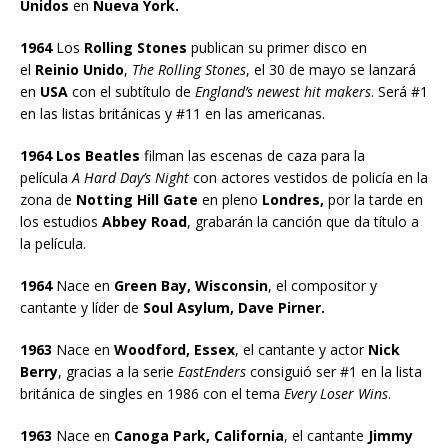
Unidos
en
Nueva York.
1964
Los
Rolling Stones
publican su primer disco en
el
Reinio Unido
,
The Rolling Stones
, el 30 de mayo se lanzará
en
USA
con el subtítulo de
England’s newest hit makers
. Será #1
en las listas británicas y #11 en las americanas.
1964 Los Beatles
filman las escenas de caza para la
película
A Hard Day’s Night
con actores vestidos de policía en la
zona de
Notting Hill Gate
en pleno
Londres,
por la tarde en
los estudios
Abbey Road
, grabarán la canción que da título a
la película.
1964
Nace en
Green Bay, Wisconsin
, el compositor y
cantante y líder de
Soul Asylum, Dave Pirner.
1963
Nace en
Woodford, Essex
, el cantante y actor
Nick
Berry
, gracias a la serie
EastEnders
consiguió ser #1 en la lista
británica de singles en 1986 con el tema
Every Loser Wins
.
1963
Nace en
Canoga Park, California
, el cantante
Jimmy