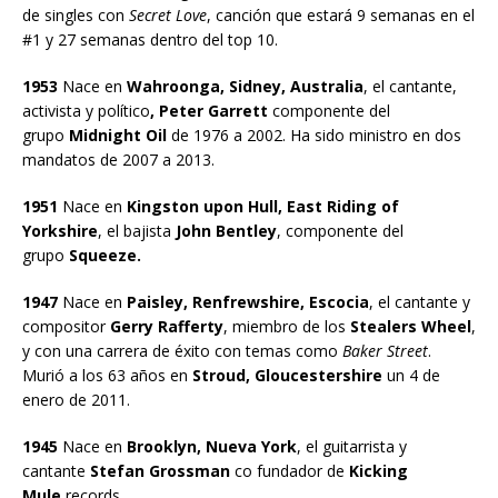
de singles con
Secret Love
, canción que estará 9 semanas en el
#1 y 27 semanas dentro del top 10.
1953
Nace en
Wahroonga, Sidney, Australia
, el cantante,
activista y político
, Peter Garrett
componente del
grupo
Midnight Oil
de 1976 a 2002. Ha sido ministro en dos
mandatos de 2007 a 2013.
1951
Nace en
Kingston upon Hull, East Riding of
Yorkshire
, el bajista
John Bentley
, componente del
grupo
Squeeze.
1947
Nace en
Paisley, Renfrewshire, Escocia
, el cantante y
compositor
Gerry Rafferty
, miembro de los
Stealers Wheel
,
y con una carrera de éxito con temas como
Baker Street
.
Murió a los 63 años en
Stroud, Gloucestershire
un 4 de
enero de 2011.
1945
Nace en
Brooklyn, Nueva York
, el guitarrista y
cantante
Stefan Grossman
co fundador de
Kicking
Mule
records.