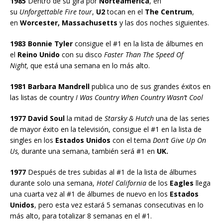
1985
Dentro de su gira por
Norteamérica
, en
su
Unforgettable Fire tour
,
U2
tocan en el
The Centrum
,
en
Worcester, Massachusetts
y las dos noches siguientes.
1983 Bonnie Tyler
consigue el #1 en la lista de álbumes en
el
Reino Unido
con su disco
Faster Than The Speed Of
Night,
que está una semana en lo más alto.
1981 Barbara Mandrell
publica uno de sus grandes éxitos en
las listas de country
I Was Country When Country Wasn’t Cool
1977 David Soul
la mitad de
Starsky & Hutch
una de las series
de mayor éxito en la televisión, consigue el #1 en la lista de
singles en los
Estados Unidos
con el tema
Don’t Give Up On
Us,
durante una semana, también será #1 en
UK.
1977
Después de tres subidas al #1 de la lista de álbumes
durante solo una semana,
Hotel California
de los
Eagles
llega
una cuarta vez al #1 de álbumes de nuevo en los
Estados
Unidos
, pero esta vez estará 5 semanas consecutivas en lo
más alto, para totalizar 8 semanas en el #1.