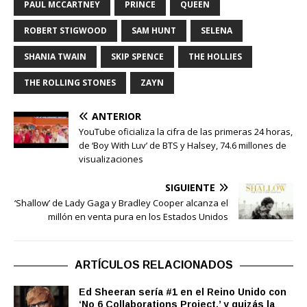
PAUL MCCARTNEY
PRINCE
QUEEN
ROBERT STIGWOOD
SAM HUNT
SELENA
SHANIA TWAIN
SKIP SPENCE
THE HOLLIES
THE ROLLING STONES
ZAYN
ANTERIOR
YouTube oficializa la cifra de las primeras 24 horas,
de ‘Boy With Luv’ de BTS y Halsey, 74.6 millones de
visualizaciones
SIGUIENTE
‘Shallow’ de Lady Gaga y Bradley Cooper alcanza el
millón en venta pura en los Estados Unidos
ARTÍCULOS RELACIONADOS
Ed Sheeran sería #1 en el Reino Unido con
‘No 6 Collaborations Project.’ y quizás la