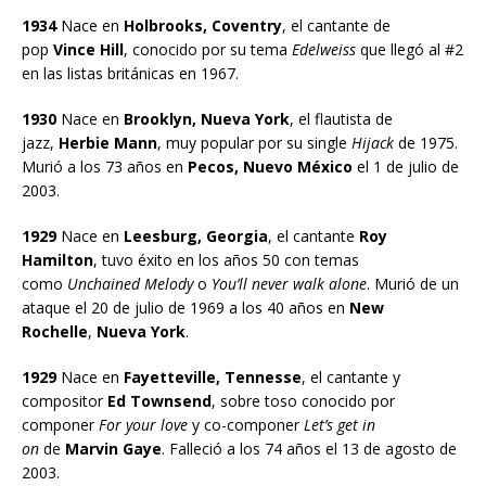
1934
Nace en
Holbrooks, Coventry
, el cantante de
pop
Vince Hill
, conocido por su tema
Edelweiss
que llegó al #2
en las listas británicas en 1967.
1930
Nace en
Brooklyn, Nueva York
, el flautista de
jazz,
Herbie Mann
, muy popular por su single
Hijack
de 1975.
Murió a los 73 años en
Pecos, Nuevo México
el 1 de julio de
2003.
1929
Nace en
Leesburg, Georgia
, el cantante
Roy
Hamilton
, tuvo éxito en los años 50 con temas
como
Unchained Melody
o
You’ll never walk alone
. Murió de un
ataque el 20 de julio de 1969 a los 40 años en
New
Rochelle
,
Nueva York
.
1929
Nace en
Fayetteville, Tennesse
, el cantante y
compositor
Ed Townsend
, sobre toso conocido por
componer
For your love
y co-componer
Let’s get in
on
de
Marvin Gaye
. Falleció a los 74 años el 13 de agosto de
2003.