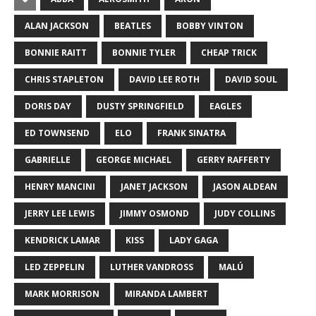
ALAN JACKSON
BEATLES
BOBBY VINTON
BONNIE RAITT
BONNIE TYLER
CHEAP TRICK
CHRIS STAPLETON
DAVID LEE ROTH
DAVID SOUL
DORIS DAY
DUSTY SPRINGFIELD
EAGLES
ED TOWNSEND
ELO
FRANK SINATRA
GABRIELLE
GEORGE MICHAEL
GERRY RAFFERTY
HENRY MANCINI
JANET JACKSON
JASON ALDEAN
JERRY LEE LEWIS
JIMMY OSMOND
JUDY COLLINS
KENDRICK LAMAR
KISS
LADY GAGA
LED ZEPPELIN
LUTHER VANDROSS
MALÚ
MARK MORRISON
MIRANDA LAMBERT