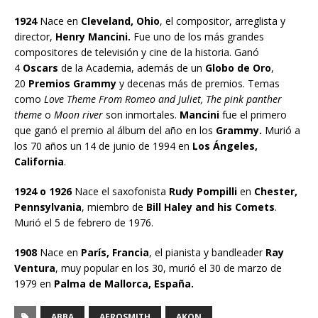
1924
Nace en
Cleveland, Ohio
, el compositor, arreglista y
director,
Henry Mancini.
Fue uno de los más grandes
compositores de televisión y cine de la historia. Ganó
4
Oscars
de la Academia, además de un
Globo de Oro
,
20
Premios Grammy
y decenas más de premios. Temas
como
Love Theme From Romeo and Juliet, The pink panther
theme
o
Moon river
son inmortales.
Mancini
fue el primero
que ganó el premio al álbum del año en los
Grammy.
Murió a
los 70 años un 14 de junio de 1994 en
Los Ángeles,
California
.
1924 o 1926
Nace el saxofonista
Rudy Pompilli
en
Chester,
Pennsylvania
, miembro de
Bill Haley and his Comets
.
Murió el 5 de febrero de 1976.
1908
Nace en
París, Francia
, el pianista y bandleader
Ray
Ventura
, muy popular en los 30, murió el 30 de marzo de
1979 en
Palma de Mallorca, España.
ABBA
AEROSMITH
AKON