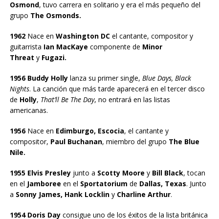
Osmond
, tuvo carrera en solitario y era el más pequeño del
grupo
The Osmonds.
1962
Nace en
Washington DC
el cantante, compositor y
guitarrista
Ian MacKaye
componente de
Minor
Threat
y
Fugazi.
1956 Buddy Holly
lanza su primer single,
Blue Days, Black
Nights
. La canción que más tarde aparecerá en el tercer disco
de
Holly
,
That’ll Be The Day
, no entrará en las listas
americanas.
1956
Nace en
Edimburgo, Escocia
, el cantante y
compositor,
Paul Buchanan
, miembro del grupo
The Blue
Nile.
1955 Elvis Presley
junto a
Scotty Moore
y
Bill Black
, tocan
en el
Jamboree
en el
Sportatorium
de
Dallas, Texas
. Junto
a
Sonny James, Hank Locklin
y
Charline Arthur
.
1954 Doris Day
consigue uno de los éxitos de la lista británica