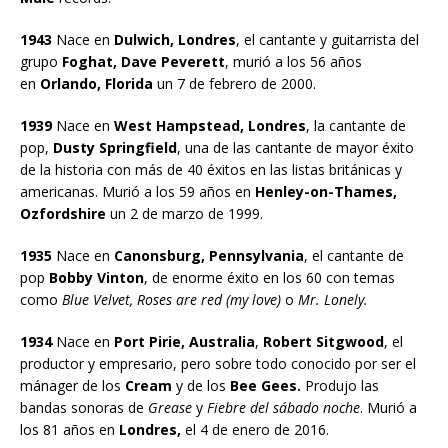
1943
Nace en
Dulwich, Londres
, el cantante y guitarrista del
grupo
Foghat, Dave Peverett
, murió a los 56 años
en
Orlando, Florida
un 7 de febrero de 2000.
1939
Nace en
West Hampstead, Londres
, la cantante de
pop,
Dusty Springfield
, una de las cantante de mayor éxito
de la historia con más de 40 éxitos en las listas británicas y
americanas. Murió a los 59 años en
Henley-on-Thames,
Ozfordshire
un 2 de marzo de 1999.
1935
Nace en
Canonsburg, Pennsylvania
, el cantante de
pop
Bobby Vinton
, de enorme éxito en los 60 con temas
como
Blue Velvet, Roses are red (my love)
o
Mr. Lonely.
1934
Nace en
Port Pirie, Australia
,
Robert Sitgwood
, el
productor y empresario, pero sobre todo conocido por ser el
mánager de los
Cream
y de los
Bee Gees.
Produjo las
bandas sonoras de
Grease
y
Fiebre del sábado noche
. Murió a
los 81 años en
Londres,
el 4 de enero de 2016.