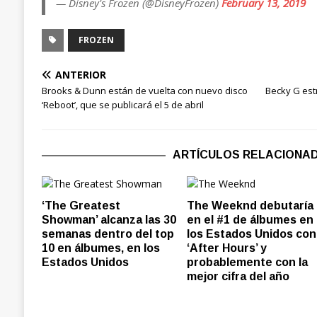
— Disney's Frozen (@DisneyFrozen)
February 13, 2019
FROZEN
ANTERIOR
Brooks & Dunn están de vuelta con nuevo disco
Becky G estr
‘Reboot’, que se publicará el 5 de abril
ARTÍCULOS RELACIONA
‘The Greatest
The Weeknd debutaría
Showman’ alcanza las 30
en el #1 de álbumes en
semanas dentro del top
los Estados Unidos con
10 en álbumes, en los
‘After Hours’ y
Estados Unidos
probablemente con la
mejor cifra del año