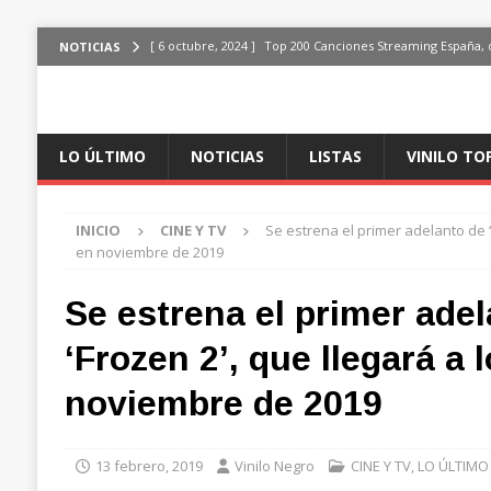
[ 6 octubre, 2024 ]
Top 200 Canciones Streaming España, 
NOTICIAS
[ 4 octubre, 2024 ]
Top 200 Artistas streaming en España,
[ 3 octubre, 2024 ]
Top 100 Artistas Españoles Streaming 
LO ÚLTIMO
NOTICIAS
LISTAS
VINILO TO
ÚLTIMO
[ 2 octubre, 2024 ]
Top 100 Artistas Internacionales Stre
INICIO
CINE Y TV
Se estrena el primer adelanto de ‘
ÚLTIMO
en noviembre de 2019
[ 6 octubre, 2024 ]
Top 200 Canciones España, del 30 de d
Se estrena el primer ade
‘Frozen 2’, que llegará a 
noviembre de 2019
13 febrero, 2019
Vinilo Negro
CINE Y TV
,
LO ÚLTIMO