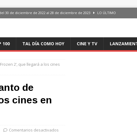
del 30 de diciembre de 2022 al 28 de diciembre de 2023
LO ÚLTIMO
 del 30 de diciembre de 2022 al 28 de diciembre de 2023
LO ÚLTIMO
en España, del 30 de diciembre de 2022 al 28 de diciembre de 2023
LO
P 100
TAL DÍA COMO HOY
CINE Y TV
LANZAMIEN
aming en España, del 30 de diciembre de 2022 al 28 de diciembre de 2023
LO
Frozen 2’, que llegará a los cines
iciembre de 2022 al 28 de diciembre de 2023
LO ÚLTIMO
lanto de
los cines en
Comentarios desactivados