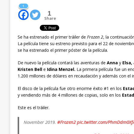
1
1
Share
Se ha estrenado el primer tráiler de
Frozen 2
, la continuació
La película tiene su estreno previsto para el 22 de noviem
se ha estrenado el primer póster de la película.
De nuevo la película contará las aventuras de
Anna
y
Elsa,
Kristen Bell
e
Idina Menzel.
La primera película fue un en
1.200 millones de dólares en recaudación y además con el i
El disco de la película fue otro enorme éxito #1 en los
Esta
y vendiendo más de 4 millones de copias, solo en los
Estad
Este es el tráiler.
November 2019.
#Frozen2
pic.twitter.com/PhmDdm0Xf