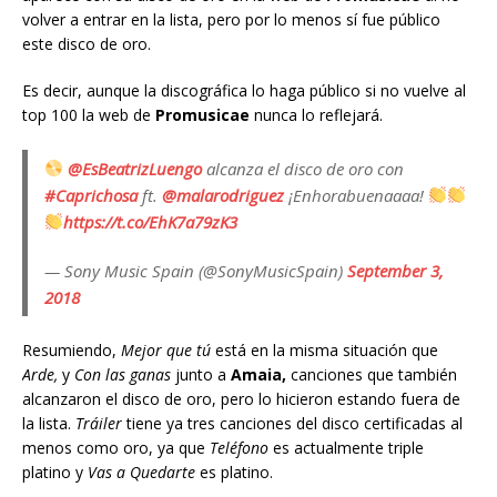
volver a entrar en la lista, pero por lo menos sí fue público
este disco de oro.
Es decir, aunque la discográfica lo haga público si no vuelve al
top 100 la web de
Promusicae
nunca lo reflejará.
@EsBeatrizLuengo
alcanza el disco de oro con
#Caprichosa
ft.
@malarodriguez
¡Enhorabuenaaaa!
https://t.co/EhK7a79zK3
— Sony Music Spain (@SonyMusicSpain)
September 3,
2018
Resumiendo,
Mejor que tú
está en la misma situación que
Arde,
y
Con las ganas
junto a
Amaia,
canciones que también
alcanzaron el disco de oro, pero lo hicieron estando fuera de
la lista.
Tráiler
tiene ya tres canciones del disco certificadas al
menos como oro, ya que
Teléfono
es actualmente triple
platino y
Vas a Quedarte
es platino.