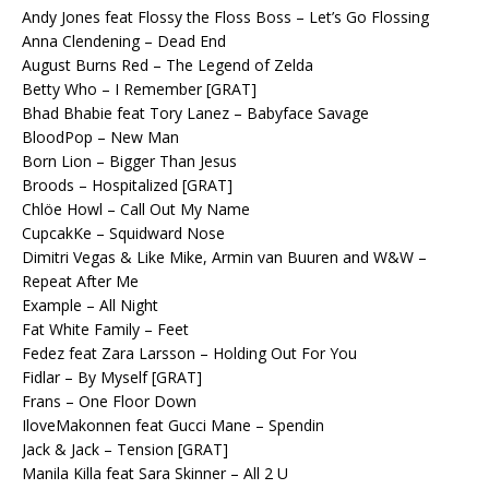
Andy Jones feat Flossy the Floss Boss – Let’s Go Flossing
Anna Clendening – Dead End
August Burns Red – The Legend of Zelda
Betty Who – I Remember [GRAT]
Bhad Bhabie feat Tory Lanez – Babyface Savage
BloodPop – New Man
Born Lion – Bigger Than Jesus
Broods – Hospitalized [GRAT]
Chlöe Howl – Call Out My Name
CupcakKe – Squidward Nose
Dimitri Vegas & Like Mike, Armin van Buuren and W&W –
Repeat After Me
Example – All Night
Fat White Family – Feet
Fedez feat Zara Larsson – Holding Out For You
Fidlar – By Myself [GRAT]
Frans – One Floor Down
IloveMakonnen feat Gucci Mane – Spendin
Jack & Jack – Tension [GRAT]
Manila Killa feat Sara Skinner – All 2 U