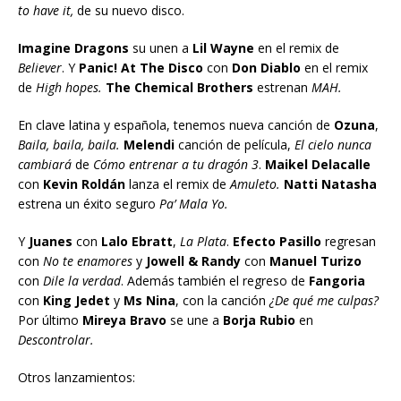
to have it,
de su nuevo disco.
Imagine Dragons
su unen a
Lil Wayne
en el remix de
Believer
. Y
Panic! At The Disco
con
Don Diablo
en el remix
de
High hopes.
The Chemical Brothers
estrenan
MAH.
En clave latina y española, tenemos nueva canción de
Ozuna
,
Baila, baila, baila.
Melendi
canción de película,
El cielo nunca
cambiará
de
Cómo entrenar a tu dragón 3
.
Maikel Delacalle
con
Kevin Roldán
lanza el remix de
Amuleto.
Natti Natasha
estrena un éxito seguro
Pa’ Mala Yo.
Y
Juanes
con
Lalo Ebratt
,
La Plata
.
Efecto Pasillo
regresan
con
No te enamores
y
Jowell & Randy
con
Manuel Turizo
con
Dile la verdad
. Además también el regreso de
Fangoria
con
King Jedet
y
Ms Nina
, con la canción
¿De qué me culpas?
Por último
Mireya Bravo
se une a
Borja Rubio
en
Descontrolar.
Otros lanzamientos: