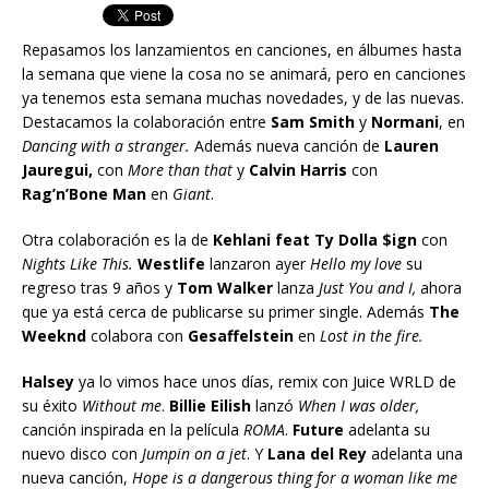
Repasamos los lanzamientos en canciones, en álbumes hasta
la semana que viene la cosa no se animará, pero en canciones
ya tenemos esta semana muchas novedades, y de las nuevas.
Destacamos la colaboración entre
Sam Smith
y
Normani
, en
Dancing with a stranger.
Además nueva canción de
Lauren
Jauregui,
con
More than that
y
Calvin Harris
con
Rag’n’Bone Man
en
Giant
.
Otra colaboración es la de
Kehlani feat Ty Dolla $ign
con
Nights Like This.
Westlife
lanzaron ayer
Hello my love
su
regreso tras 9 años y
Tom Walker
lanza
Just You and I,
ahora
que ya está cerca de publicarse su primer single. Además
The
Weeknd
colabora con
Gesaffelstein
en
Lost in the fire.
Halsey
ya lo vimos hace unos días, remix con Juice WRLD de
su éxito
Without me
.
Billie Eilish
lanzó
When I was older,
canción inspirada en la película
ROMA
.
Future
adelanta su
nuevo disco con
Jumpin on a jet
. Y
Lana del Rey
adelanta una
nueva canción,
Hope is a dangerous thing for a woman like me