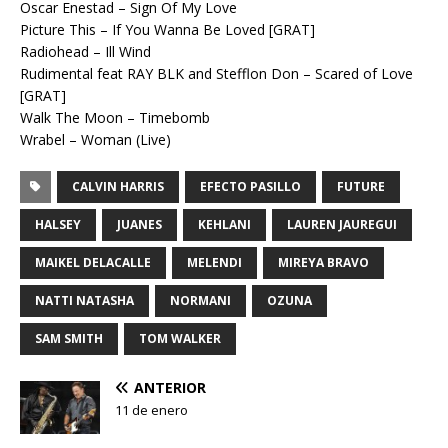
Oscar Enestad – Sign Of My Love
Picture This – If You Wanna Be Loved [GRAT]
Radiohead – Ill Wind
Rudimental feat RAY BLK and Stefflon Don – Scared of Love
[GRAT]
Walk The Moon – Timebomb
Wrabel – Woman (Live)
CALVIN HARRIS
EFECTO PASILLO
FUTURE
HALSEY
JUANES
KEHLANI
LAUREN JAUREGUI
MAIKEL DELACALLE
MELENDI
MIREYA BRAVO
NATTI NATASHA
NORMANI
OZUNA
SAM SMITH
TOM WALKER
ANTERIOR
11 de enero