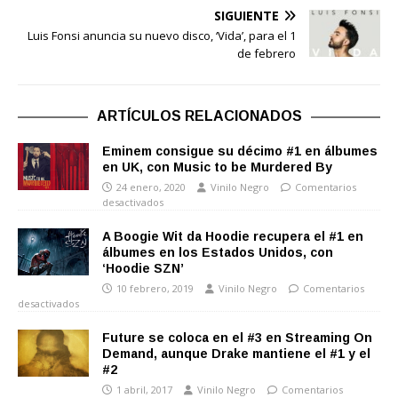
SIGUIENTE
Luis Fonsi anuncia su nuevo disco, ‘Vida’, para el 1
de febrero
ARTÍCULOS RELACIONADOS
Eminem consigue su décimo #1 en álbumes
en UK, con Music to be Murdered By
24 enero, 2020
Vinilo Negro
Comentarios
desactivados
A Boogie Wit da Hoodie recupera el #1 en
álbumes en los Estados Unidos, con
‘Hoodie SZN’
10 febrero, 2019
Vinilo Negro
Comentarios
desactivados
Future se coloca en el #3 en Streaming On
Demand, aunque Drake mantiene el #1 y el
#2
1 abril, 2017
Vinilo Negro
Comentarios