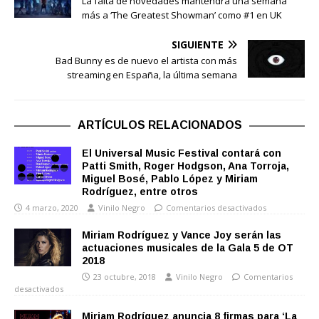
La falta de novedades mantendrá una semana
más a ‘The Greatest Showman’ como #1 en UK
SIGUIENTE
Bad Bunny es de nuevo el artista con más
streaming en España, la última semana
ARTÍCULOS RELACIONADOS
El Universal Music Festival contará con
Patti Smith, Roger Hodgson, Ana Torroja,
Miguel Bosé, Pablo López y Miriam
Rodríguez, entre otros
4 marzo, 2020
Vinilo Negro
Comentarios desactivados
Miriam Rodríguez y Vance Joy serán las
actuaciones musicales de la Gala 5 de OT
2018
23 octubre, 2018
Vinilo Negro
Comentarios
desactivados
Miriam Rodríguez anuncia 8 firmas para ‘La