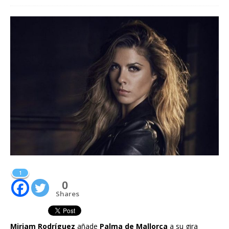
1
0
Shares
Miriam Rodríguez
añade
Palma de Mallorca
a su gira