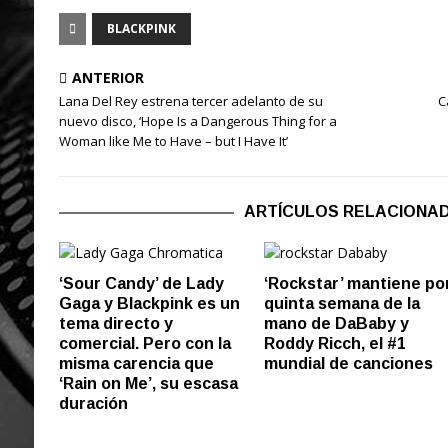
BLACKPINK
ANTERIOR
Lana Del Rey estrena tercer adelanto de su
C
nuevo disco, ‘Hope Is a Dangerous Thing for a
Woman like Me to Have – but I Have It’
ARTÍCULOS RELACIONA
‘Sour Candy’ de Lady
‘Rockstar’ mantiene po
Gaga y Blackpink es un
quinta semana de la
tema directo y
mano de DaBaby y
comercial. Pero con la
Roddy Ricch, el #1
misma carencia que
mundial de canciones
‘Rain on Me’, su escasa
duración