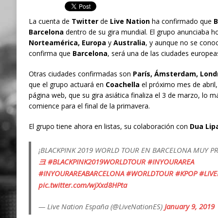
La cuenta de
Twitter
de
Live Nation
ha confirmado que
B
Barcelona
dentro de su gira mundial. El grupo anunciaba ho
Norteamérica, Europa
y
Australia
, y aunque no se conoce
confirma que
Barcelona
, será una de las ciudades europea
Otras ciudades confirmadas son
París, Ámsterdam, Lond
que el grupo actuará en
Coachella
el próximo mes de abril
página web, que su gira asiática finaliza el 3 de marzo, lo m
comience para el final de la primavera.
El grupo tiene ahora en listas, su colaboración con
Dua Lip
¡BLACKPINK 2019 WORLD TOUR EN BARCELONA MUY P
크
#BLACKPINK2019WORLDTOUR
#INYOURAREA
#INYOURAREABARCELONA
#WORLDTOUR
#KPOP
#LIV
pic.twitter.com/wjXxd8HPta
— Live Nation España (@LiveNationES)
January 9, 2019