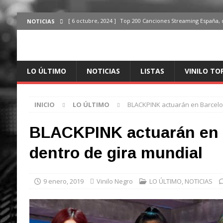
[ 6 octubre, 2024 ]
Top 200 Canciones Streaming España, 
NOTICIAS
[ 4 octubre, 2024 ]
Top 200 Artistas streaming en España,
[ 3 octubre, 2024 ]
Top 100 Artistas Españoles Streaming 
LO ÚLTIMO
NOTICIAS
LISTAS
VINILO TO
ÚLTIMO
[ 2 octubre, 2024 ]
Top 100 Artistas Internacionales Stre
INICIO
LO ÚLTIMO
BLACKPINK actuarán en Barcelon
ÚLTIMO
[ 6 octubre, 2024 ]
Top 200 Canciones España, del 30 de d
BLACKPINK actuarán en 
dentro de gira mundial
9 enero, 2019
Vinilo Negro
LO ÚLTIMO
,
NOTICIAS