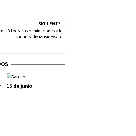
SIGUIENTE
ardi B lidera las nominaciones a los
iHeartRadio Music Awards
DOS
r
15 de junio