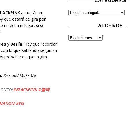
CATEGORÍAS
LACKPINK
actuarán en
y que estará de gira por
 ni fecha ni lugar, sí se
ARCHIVOS
s.
res
y
Berlín
. Hay que recordar
, con lo que sabiendo según su
ás probable es que la gira
a,
Kiss and Make Up
RONTO!
#BLACKPINK
#블랙
ENATION
#YG