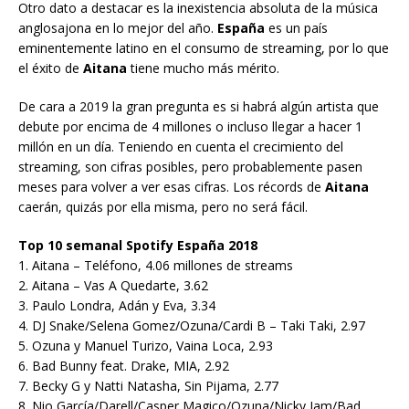
Otro dato a destacar es la inexistencia absoluta de la música
anglosajona en lo mejor del año.
España
es un país
eminentemente latino en el consumo de streaming, por lo que
el éxito de
Aitana
tiene mucho más mérito.
De cara a 2019 la gran pregunta es si habrá algún artista que
debute por encima de 4 millones o incluso llegar a hacer 1
millón en un día. Teniendo en cuenta el crecimiento del
streaming, son cifras posibles, pero probablemente pasen
meses para volver a ver esas cifras. Los récords de
Aitana
caerán, quizás por ella misma, pero no será fácil.
Top 10 semanal Spotify España 2018
1. Aitana – Teléfono, 4.06 millones de streams
2. Aitana – Vas A Quedarte, 3.62
3. Paulo Londra, Adán y Eva, 3.34
4. DJ Snake/Selena Gomez/Ozuna/Cardi B – Taki Taki, 2.97
5. Ozuna y Manuel Turizo, Vaina Loca, 2.93
6. Bad Bunny feat. Drake, MIA, 2.92
7. Becky G y Natti Natasha, Sin Pijama, 2.77
8. Nio García/Darell/Casper Magico/Ozuna/Nicky Jam/Bad