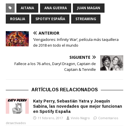
AITANA
ANA GUERRA
JUAN MAGAN
ROSALIA
SPOTIFY ESPAÑA
STREAMING
ANTERIOR
‘Vengadores: Infinity War’, película más taquillera
de 2018 en todo el mundo
SIGUIENTE
Fallece a los 76 años, Daryl Dragon, Captain de
Captain & Tennille
ARTÍCULOS RELACIONADOS
Katy Perry, Sebastián Yatra y Joaquín
Sabina, las novedades que mejor funcionan
en Spotify España
11 febrero, 2017
Vinilo Negro
Comentarios
desactivados