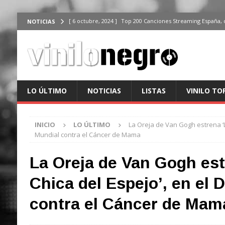
[ 6 octubre, 2024 ]
Top 200 Canciones Streaming España, 
NOTICIAS
[ 4 octubre, 2024 ]
Top 200 Artistas streaming en España,
[ 3 octubre, 2024 ]
Top 100 Artistas Españoles Streaming 
ÚLTIMO
[ 2 octubre, 2024 ]
Top 100 Artistas Internacionales Stre
LO ÚLTIMO
NOTICIAS
LISTAS
VINILO TO
ÚLTIMO
[ 6 octubre, 2024 ]
Top 200 Canciones España, del 30 de d
INICIO
LO ÚLTIMO
La Oreja de Van Gogh estrena ‘La
Mundial contra el Cáncer de Mama
La Oreja de Van Gogh est
Chica del Espejo’, en el 
contra el Cáncer de Mam