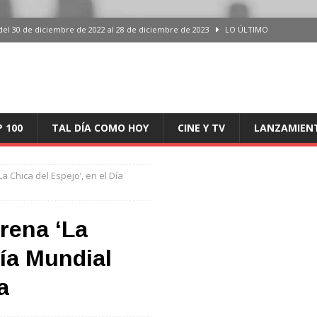
del 30 de diciembre de 2022 al 28 de diciembre de 2023
LO ÚLTIMO
 del 30 de diciembre de 2022 al 28 de diciembre de 2023
LO ÚLTIMO
en España, del 30 de diciembre de 2022 al 28 de diciembre de 2023
LO
aming en España, del 30 de diciembre de 2022 al 28 de diciembre de 2023
LO
P 100
TAL DÍA COMO HOY
CINE Y TV
LANZAMIEN
iciembre de 2022 al 28 de diciembre de 2023
LO ÚLTIMO
 Chica del Espejo’, en el Día
rena ‘La
Día Mundial
a