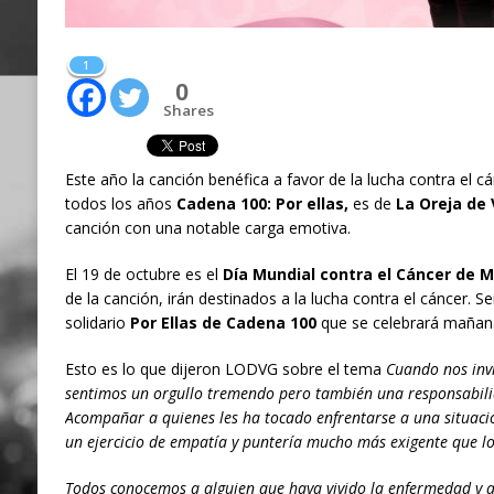
1
0
Shares
Este año la canción benéfica a favor de la lucha contra el 
todos los años
Cadena 100: Por ellas,
es de
La Oreja de
canción con una notable carga emotiva.
El 19 de octubre es el
Día Mundial contra el Cáncer de
de la canción, irán destinados a la lucha contra el cáncer. Se
solidario
Por Ellas de Cadena 100
que se celebrará mañana
Esto es lo que dijeron LODVG sobre el tema
Cuando nos invi
sentimos un orgullo tremendo pero también una responsabil
Acompañar a quienes les ha tocado enfrentarse a una situació
un ejercicio de empatía y puntería mucho más exigente que 
Todos conocemos a alguien que haya vivido la enfermedad y a