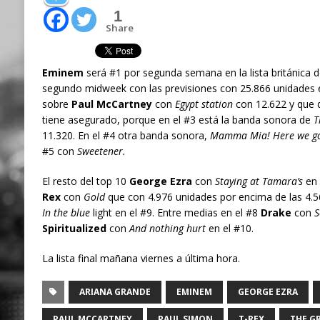
1
Share
Eminem
será #1 por segunda semana en la lista británica
segundo midweek con las previsiones con 25.866 unidades eq
sobre
Paul McCartney
con
Egypt station
con 12.622 y que 
tiene asegurado, porque en el #3 está la banda sonora de
T
11.320. En el #4 otra banda sonora,
Mamma Mia! Here we go
#5 con
Sweetener.
El resto del top 10
George Ezra
con
Staying at Tamara’s
en 
Rex
con
Gold
que con 4.976 unidades por encima de las 4.5
In the blue
light en el #9. Entre medias en el #8
Drake
con
S
Spiritualized
con
And nothing hurt
en el #10.
La lista final mañana viernes a última hora.
ARIANA GRANDE
EMINEM
GEORGE EZRA
PAUL MCCARTNEY
PAUL SIMON
T-REX
THE G