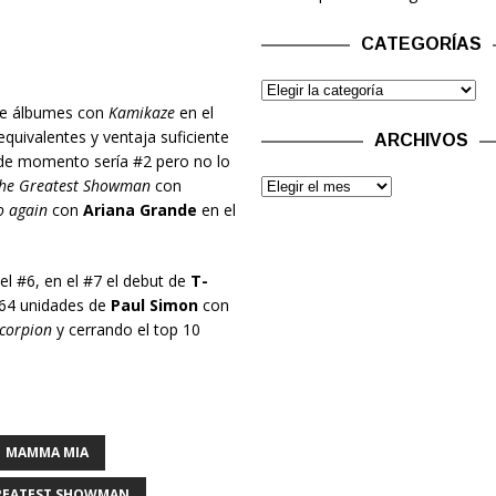
CATEGORÍAS
 de álbumes con
Kamikaze
en el
uivalentes y ventaja suficiente
ARCHIVOS
de momento sería #2 pero no lo
he Greatest Showman
con
 again
con
Ariana Grande
en el
el #6, en el #7 el debut de
T-
64 unidades de
Paul Simon
con
corpion
y cerrando el top 10
MAMMA MIA
REATEST SHOWMAN