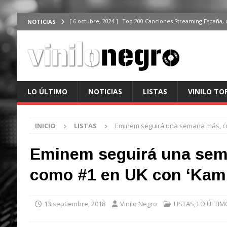
[ 6 octubre, 2024 ]
Top 200 Canciones Streaming España, 
NOTICIAS
[ 4 octubre, 2024 ]
Top 200 Artistas streaming en España,
[ 3 octubre, 2024 ]
Top 100 Artistas Españoles Streaming 
ÚLTIMO
[ 2 octubre, 2024 ]
Top 100 Artistas Internacionales Stre
LO ÚLTIMO
NOTICIAS
LISTAS
VINILO TO
ÚLTIMO
[ 6 octubre, 2024 ]
Top 200 Canciones España, del 30 de d
INICIO
LISTAS
Eminem seguirá una semana más, co
Eminem seguirá una sem
como #1 en UK con ‘Kam
13 septiembre, 2018
Vinilo Negro
LISTAS
,
LO ÚLTIM