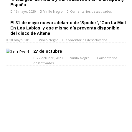
España
16 mayo, 2020
Vinilo Negro
Comentarios desactivados
El 31 de mayo nuevo adelanto de ‘Spoiler’, ‘Con La Miel
En Los Labios’ y ese mismo día preventa disponible
del disco de Aitana
28 mayo, 2019
Vinilo Negro
Comentarios desactivados
27 de octubre
27 octubre, 2023
Vinilo Negro
Comentarios
desactivados