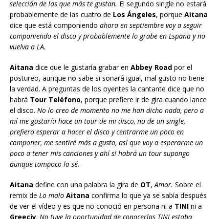
selección de las que más te gustan.
El segundo single no estará
probablemente de las cuatro de
Los Ángeles
, porque
Aitana
dice que está componiendo
ahora en septiembre voy a seguir
componiendo el disco y probablemente lo grabe en España y no
vuelva a LA.
Aitana
dice que le gustaría grabar en
Abbey Road
por el
postureo, aunque no sabe si sonará igual, mal gusto no tiene
la verdad. A preguntas de los oyentes la cantante dice que no
habrá
Tour Teléfono
, porque prefiere ir de gira cuando lance
el disco.
No lo creo de momento no me han dicho nada, pero a
mí me gustaría hace un tour de mi disco, no de un single,
prefiero esperar a hacer el disco y centrarme un poco en
componer, me sentiré más a gusto, así que voy a esperarme un
poco a tener mis canciones y ahí si habrá un tour supongo
aunque tampoco lo sé.
Aitana
define con una palabra la gira de
OT
,
Amor.
Sobre el
remix de
Lo malo
Aitana
confirma lo que ya se sabía después
de ver el vídeo y es que no conoció en persona ni a
TINI
ni a
Greeciy
.
No tuve la oportunidad de conocerlas TINI estaba