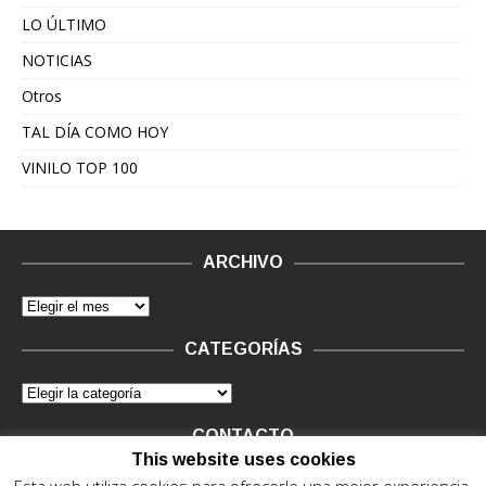
LO ÚLTIMO
NOTICIAS
Otros
TAL DÍA COMO HOY
VINILO TOP 100
ARCHIVO
CATEGORÍAS
CONTACTO
This website uses cookies
Vinilo Negro.
Consultas de anunciantes y Legal, en vinilo at