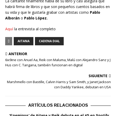
La cantante finalmente habla de su libro y casi asegura que
habrá firma de libros y que son pequeños cuentos basados en
su vida y que le gustaría grabar con artistas como
Pablo
Alborán
o
Pablo López.
Aquí
la entrevista al completo
AITANA
CADENA DIAL
ANTERIOR
6ix9ine con Anuel Aa, Reik con Maluma, Malú con Alejandro Sanz y J
Hus con C. Tangana, también funcionan en digital
SIGUIENTE
Marshmello con Bastille, Calvin Harris y Sam Smith, y Janet Jackson
con Daddy Yankee, debutan en USA
ARTÍCULOS RELACIONADOS
‘Enemigos’ de Aitana y Reik debuta en el #5 en Spotify