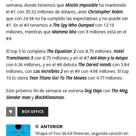
semana, donde tenemos que
Misión Imposible
ha mantenido
el #1 con 35.32 millones de dólares, ante
Christopher Robin
que con 24.58 no ha cumplido las expectativas y no puede ser
#1. En el #3 tenemos a
The Spy Who Dumped
con 12.10
millones, mientras que
Mamma Mia
con 9 millones está en el
#4.
El top 5 lo completa
The Equalizer 2
con 8.75 millones.
Hotel
Transilvania 3
con 8.75 millones y en el #7
Ant-Man y la Avispa
con 6.36 millones, y en el #8 debuta
The Darest minds
con 5.84
millones, con
Los Increíbles 2
en el #9 con 4.98 millones. El top
10 lo cierra
Teen Titans Go! To The Movies
con 4.77 millones.
Este próximo fin de semana se estrena
Dog Days
con
The Meg,
Slendar man
y
BlackKlansman.
BOX OFFICE
ANTERIOR
‘Shape of You’ de Ed Sheeran, segunda canción en