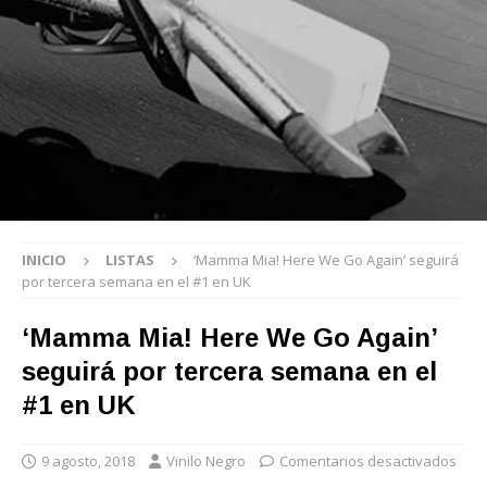
INICIO
LISTAS
‘Mamma Mia! Here We Go Again’ seguirá
por tercera semana en el #1 en UK
‘Mamma Mia! Here We Go Again’
seguirá por tercera semana en el
#1 en UK
9 agosto, 2018
Vinilo Negro
Comentarios desactivados