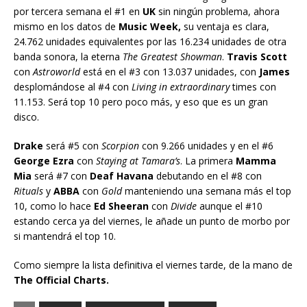
por tercera semana el #1 en
UK
sin ningún problema, ahora
mismo en los datos de
Music Week,
su ventaja es clara,
24.762 unidades equivalentes por las 16.234 unidades de otra
banda sonora, la eterna
The Greatest Showman
.
Travis Scott
con
Astroworld
está en el #3 con 13.037 unidades, con
James
desplomándose al #4 con
Living in extraordinary
times con
11.153. Será top 10 pero poco más, y eso que es un gran
disco.
Drake
será #5 con
Scorpion
con 9.266 unidades y en el #6
George Ezra
con
Staying at Tamara’s
. La primera
Mamma
Mia
será #7 con
Deaf Havana
debutando en el #8 con
Rituals
y
ABBA
con
Gold
manteniendo una semana más el top
10, como lo hace
Ed Sheeran
con
Divide
aunque el #10
estando cerca ya del viernes, le añade un punto de morbo por
si mantendrá el top 10.
Como siempre la lista definitiva el viernes tarde, de la mano de
The Official Charts.