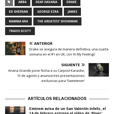
ABBA
DEAF HAVANA
DRAKE
ED SHEERAN
GEORGE EZRA
JAMES
MAMMA MIA
THE GREATEST SHOWMAN
TRAVIS SCOTT
ANTERIOR
Drake se asegura de manera definitiva, una cuarta
semana en el #1 en UK, con ‘In My Feelings’
SIGUIENTE
Ariana Grande pone fecha a su Carpool Karaoke,
15 de agosto y anuncia tres presentaciones
exclusivas para ‘Sweetener’
ARTÍCULOS RELACIONADOS
Eminem avisa de un San Valentín infeliz, el
14 de febrero estrena el vídeo de ‘River’