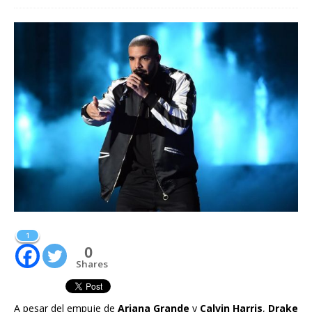
1
0
Shares
A pesar del empuje de
Ariana Grande
y
Calvin Harris
,
Drake