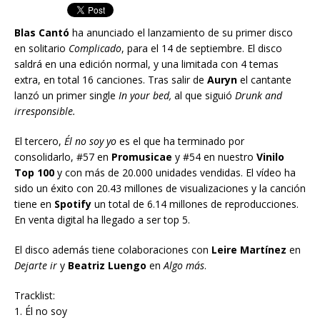
Blas Cantó
ha anunciado el lanzamiento de su primer disco
en solitario
Complicado
, para el 14 de septiembre. El disco
saldrá en una edición normal, y una limitada con 4 temas
extra, en total 16 canciones. Tras salir de
Auryn
el cantante
lanzó un primer single
In your bed,
al que siguió
Drunk and
irresponsible.
El tercero,
Él no soy yo
es el que ha terminado por
consolidarlo, #57 en
Promusicae
y #54 en nuestro
Vinilo
Top 100
y con más de 20.000 unidades vendidas. El vídeo ha
sido un éxito con 20.43 millones de visualizaciones y la canción
tiene en
Spotify
un total de 6.14 millones de reproducciones.
En venta digital ha llegado a ser top 5.
El disco además tiene colaboraciones con
Leire Martínez
en
Dejarte ir
y
Beatriz Luengo
en
Algo más
.
Tracklist:
1. Él no soy