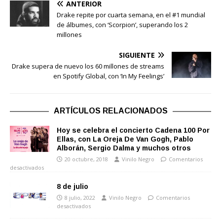
ANTERIOR
Drake repite por cuarta semana, en el #1 mundial
de álbumes, con ‘Scorpion’, superando los 2
millones
SIGUIENTE
Drake supera de nuevo los 60 millones de streams
en Spotify Global, con ‘In My Feelings’
ARTÍCULOS RELACIONADOS
Hoy se celebra el concierto Cadena 100 Por
Ellas, con La Oreja De Van Gogh, Pablo
Alborán, Sergio Dalma y muchos otros
20 octubre, 2018
Vinilo Negro
Comentarios
desactivados
8 de julio
8 julio, 2022
Vinilo Negro
Comentarios
desactivados