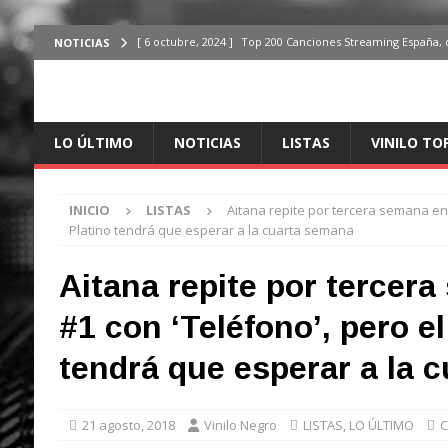
[ 6 octubre, 2024 ]
Top 200 Canciones Streaming España, 
NOTICIAS
[ 4 octubre, 2024 ]
Top 200 Artistas streaming en España,
[ 3 octubre, 2024 ]
Top 100 Artistas Españoles Streaming 
LO ÚLTIMO
NOTICIAS
LISTAS
VINILO TO
ÚLTIMO
[ 2 octubre, 2024 ]
Top 100 Artistas Internacionales Stre
INICIO
LISTAS
Aitana repite por tercera semana en 
ÚLTIMO
Platino tendrá que esperar a la cuarta semana
[ 6 octubre, 2024 ]
Top 200 Canciones España, del 30 de d
Aitana repite por tercera
#1 con ‘Teléfono’, pero el
tendrá que esperar a la 
21 agosto, 2018
Vinilo Negro
LISTAS
,
LO ÚLTIMO
C