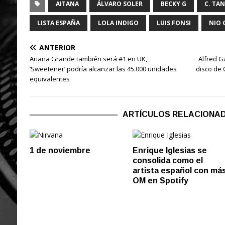
AITANA
ÁLVARO SOLER
BECKY G
C. TA
LISTA ESPAÑA
LOLA INDIGO
LUIS FONSI
NIO 
ANTERIOR
Ariana Grande también será #1 en UK,
Alfred G
‘Sweetener’ podría alcanzar las 45.000 unidades
disco de 
equivalentes
ARTÍCULOS RELACIONA
1 de noviembre
Enrique Iglesias se
consolida como el
artista español con má
OM en Spotify