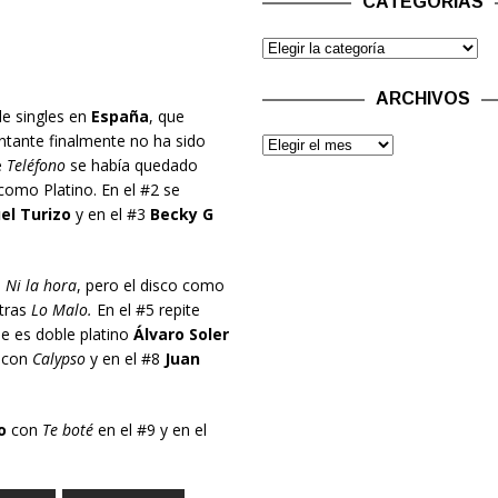
CATEGORÍAS
ARCHIVOS
de singles en
España
, que
ntante finalmente no ha sido
e
Teléfono
se había quedado
como Platino. En el #2 se
el Turizo
y en el #3
Becky G
n
Ni la hora
, pero el disco como
 tras
Lo Malo.
En el #5 repite
e es doble platino
Álvaro Soler
7 con
Calypso
y en el #8
Juan
o
con
Te boté
en el #9 y en el