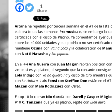
1
1
Share
Aitana
ha repetido por tercera semana en el #1 de la lista 
elabora todas las semanas
Promusicae,
sin embargo la ca
certificada con el disco de Platino. Ya comentamos ayer qu
sobre las 40.000 unidades y que podría o no ser certificado 
mantiene
Ozuna
con
Vaina Loca
y la colaboración de
Manu
con
Natti Natasha
y
Sin pijama
.
En el #4
Ana Guerra
con
Juan Magán
repiten posición co
vimos sí es ya platino, el segundo que la cantante consigue
Lola Indigo
con
Ya no quiero ná
y disco de Oro mientras qu
con
La cintura
.
Luis Fonsi
con
Stefflon Don
están en el #
Magán
con
Mala Rodríguez
con
Usted
.
El top 10 lo cierran
Nio García
con
Darell
y
Casper Mágic
#10
C. Tangana
que ya es platino, repite con
Bien duro
.