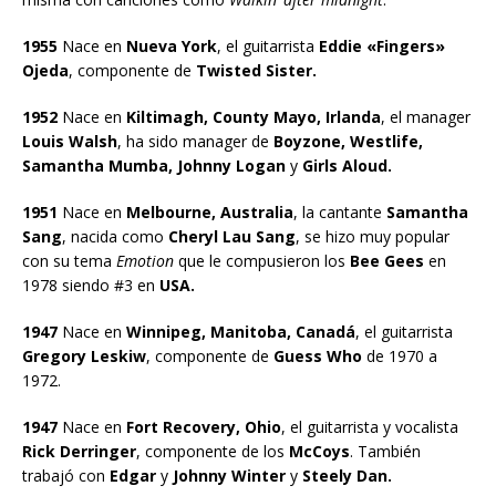
1955
Nace en
Nueva York
, el guitarrista
Eddie «Fingers»
Ojeda
, componente de
Twisted Sister.
1952
Nace en
Kiltimagh, County Mayo, Irlanda
, el manager
Louis Walsh
, ha sido manager de
Boyzone, Westlife,
Samantha Mumba, Johnny Logan
y
Girls Aloud.
1951
Nace en
Melbourne, Australia
, la cantante
Samantha
Sang
, nacida como
Cheryl Lau Sang
, se hizo muy popular
con su tema
Emotion
que le compusieron los
Bee Gees
en
1978 siendo #3 en
USA.
1947
Nace en
Winnipeg, Manitoba, Canadá
, el guitarrista
Gregory Leskiw
, componente de
Guess Who
de 1970 a
1972.
1947
Nace en
Fort Recovery, Ohio
, el guitarrista y vocalista
Rick Derringer
, componente de los
McCoys
. También
trabajó con
Edgar
y
Johnny Winter
y
Steely Dan.