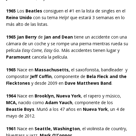
1965
Los
Beatles
consiguen el #1 en la lista de singles en el
Reino Unido
con su tema
Help!
que estará 3 semanas en lo
más alto de las listas.
1965 Jan Berry
de
Jan and Dean
tiene un accidente con una
cámara de un coche y se rompe una pierna mientras rueda su
película
Easy Come, Easy Go.
Más accidentes tienen lugar y
Paramount
cancela la película.
1965
Nace en
Massachusetts,
el saxofonista, bandleader y
compositor
Jeff Coffin
, componente de
Bela Fleck and the
Flecktones
y desde 2009 en
Dave Matthews Band
.
1964
Nace en
Brooklyn, Nueva York
, el rapero y músico,
MCA,
nacido como
Adam Yauch
, componente de los
Beastie Boys
. Murió a los 47 años en
Nueva York
, un 4 de
mayo de 2012.
1961
Nace en
Seattle, Washington
, el violinista de country,
bluegrass y jazz,
Mark O’Connor.