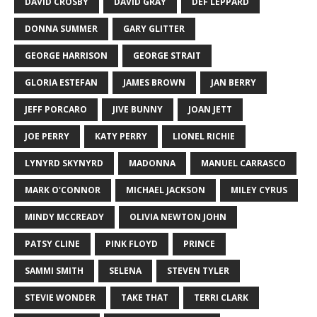
DAVID CROSBY
DAVID GRAY
DEF LEPPARD
DONNA SUMMER
GARY GLITTER
GEORGE HARRISON
GEORGE STRAIT
GLORIA ESTEFAN
JAMES BROWN
JAN BERRY
JEFF PORCARO
JIVE BUNNY
JOAN JETT
JOE PERRY
KATY PERRY
LIONEL RICHIE
LYNYRD SKYNYRD
MADONNA
MANUEL CARRASCO
MARK O'CONNOR
MICHAEL JACKSON
MILEY CYRUS
MINDY MCCREADY
OLIVIA NEWTON JOHN
PATSY CLINE
PINK FLOYD
PRINCE
SAMMI SMITH
SELENA
STEVEN TYLER
STEVIE WONDER
TAKE THAT
TERRI CLARK