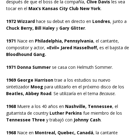
después de que el boss de la compañía,
Clive Davis
les vea
tocar en el
Max’s Kansas City Club
New York
.
1972 Wizzard
hace su debut en directo en
Londres
, junto a
Chuck Berry, Bill Haley
y
Gary Glitter
.
1971
Nace en
Philadelphia, Pennsylvania
, el cantante,
compositor y actor,
«Evil» Jared Hasselhoff,
es el bajista de
Bloodhound Gang.
1971 Donna Summer
se casa con Helmuth Sommer.
1969 George Harrison
trae a los estudios su nuevo
sintetizador
Moog
para utilizarlo en el próximo disco de los
Beatles, Abbey Road
. Se utilizaría en el tema
Because.
1968
Muere a los 40 años en
Nashville, Tennessee
, el
guitarrista de country
Luther Perkins
fue miembro de los
Tennessee Three
y trabajó con
Johnny Cash
.
1968
Nace en
Montreal, Quebec, Canadá
, la cantante