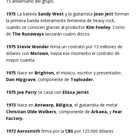
15 aniversario del grupo.
1975
La batería
Sandy West
y la guitarrista
Joan Jett
forman
la primera banda enteramente femenina de heavy rock,
cuando se conocen gracias al productor
Kim Fowley
. Como
de
The Runaways
lanzarán cuatro discos.
1975 Stevie Wonder
firma un contrato por 13 millones de
dólares con
Motown
, hasta ese momento el contrato de
mayor cuantía.
1975
Nace en
Brighton,
el músico, escritor y presentador,
Dan Hipgrave
, componente de
Toploader.
1975 Joe Perry
se casa con
Elissa Jerret
1973
Nace en
Antwerp, Bélgica
, el guitarrista de metal
Christian Olde Wolbers
, componente de
Arkaea,
y
Fear
Factory.
1972 Aerosmith
firma por la
CBS
por 125.000 dólares