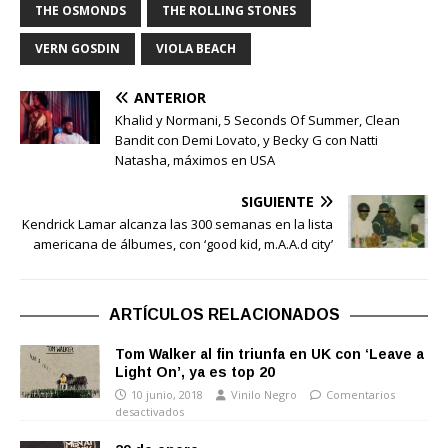
THE OSMONDS
THE ROLLING STONES
VERN GOSDIN
VIOLA BEACH
ANTERIOR
Khalid y Normani, 5 Seconds Of Summer, Clean
Bandit con Demi Lovato, y Becky G con Natti
Natasha, máximos en USA
SIGUIENTE
Kendrick Lamar alcanza las 300 semanas en la lista
americana de álbumes, con ‘good kid, m.A.A.d city’
ARTÍCULOS RELACIONADOS
Tom Walker al fin triunfa en UK con ‘Leave a
Light On’, ya es top 20
10 junio, 2018
Vinilo Negro
Comentarios
desactivados