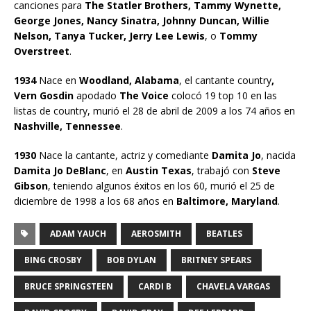
canciones para
The Statler Brothers, Tammy Wynette,
George Jones, Nancy Sinatra, Johnny Duncan, Willie
Nelson, Tanya Tucker, Jerry Lee Lewis
, o
Tommy
Overstreet
.
1934
Nace en
Woodland, Alabama
, el cantante country
,
Vern Gosdin
apodado
The Voice
colocó 19 top 10 en las
listas de country, murió el 28 de abril de 2009 a los 74 años en
Nashville,
Tennessee
.
1930
Nace la cantante, actriz y comediante
Damita Jo
, nacida
Damita Jo DeBlanc
, en
Austin Texas
, trabajó con
Steve
Gibson
, teniendo algunos éxitos en los 60, murió el 25 de
diciembre de 1998 a los 68 años en
Baltimore, Maryland
.
ADAM YAUCH
AEROSMITH
BEATLES
BING CROSBY
BOB DYLAN
BRITNEY SPEARS
BRUCE SPRINGSTEEN
CARDI B
CHAVELA VARGAS