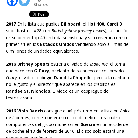
Shares
2017
En la lista que publica
Billboard
, el
Hot 100, Cardi B
sube hasta el #28 con
Bodak yellow (money moves)
, la canción
es su primer top 40 en toda su historia y se convertiría en su
primer #1 en los
Estados Unidos
vendiendo solo allí más de
6 millones de unidades equivalentes.
2016 Britney Spears
estrena el video de
Make me
, el tema
que hace con
G-Eazy
, adelanto de su nuevo disco llamado
Glory
, el video lo dirigió
David LaChapelle
, pero a la cantante
no le gustó y el director que aparece en los créditos es
Randee St. Nicholas
. El vídeo es un despliegue de
testosterona.
2016 Viola Beach
consigue el #1 póstumo en la lista británica
de álbumes, con el que era su disco de debut. Los cuatro
componentes del grupo murieron en
Suecia
en un accidente
de coche el 13 de febrero de 2016. El disco solo estará una
semana en lo más alto.