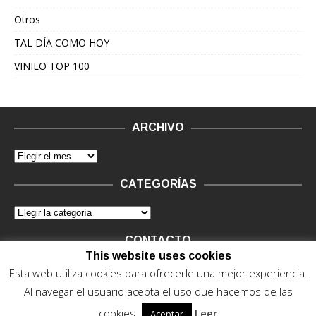
Otros
TAL DÍA COMO HOY
VINILO TOP 100
ARCHIVO
CATEGORÍAS
CONTACTO
This website uses cookies
Vinilo Negro.
Consultas de anunciantes y Legal, en vinilo at
Esta web utiliza cookies para ofrecerle una mejor experiencia.
vinilonegro.com
Al navegar el usuario acepta el uso que hacemos de las
cookies.
Leer
Aceptar