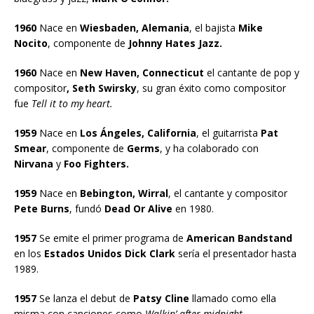
1960
Nace en
Wiesbaden, Alemania
, el bajista
Mike
Nocito
, componente de
Johnny Hates Jazz.
1960
Nace en
New Haven, Connecticut
el cantante de pop y
compositor
, Seth Swirsky
, su gran éxito como compositor
fue
Tell it to my heart.
1959
Nace en
Los Ángeles, California
, el guitarrista
Pat
Smear
, componente de
Germs
, y ha colaborado con
Nirvana
y
Foo Fighters.
1959
Nace en
Bebington, Wirral
, el cantante y compositor
Pete Burns
, fundó
Dead Or Alive
en 1980.
1957
Se emite el primer programa de
American Bandstand
en los
Estados Unidos Dick Clark
sería el presentador hasta
1989.
1957
Se lanza el debut de
Patsy Cline
llamado como ella
misma con canciones como
Walkin’ after midnight
.