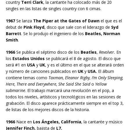
country
Terri Clark
, la cantante ha colocado más de 20
singles en las listas de singles country con 6 cimas.
1967
Se lanza
The Piper at the Gates of Dawn
el que es el
debut de
Pink Floyd
, disco que sale con el liderazgo de
Syd
Barrett
. Se lo produjo el ingeniero de los
Beatles, Norman
Smith
.
1966
Se publica el séptimo disco de los
Beatles
,
Revolver.
En
los
Estados Unidos
se publicará el 8 de agosto. El disco que
será #1 en
USA
y
UK
, y es el último en el que se alterará orden
y número de canciones publicados en
UK
y
USA.
El álbum
contiene temas como
Taxman, Eleanor Rigby, I’m Only Sleeping,
Here, There and Everywhere, She Said She Said
o
Yellow
submarine
. El trabajo marcará una revolución en el pop, a
todos los niveles, artísticos y tecnológicos en las sesiones de
grabación. El disco aparece prácticamente siempre en el top 3,
de listas de los mejores discos de la historia.
1966
Nace en
Los Ángeles, California
, la cantante y músico
Jennifer Finch
, bajista de
L7.