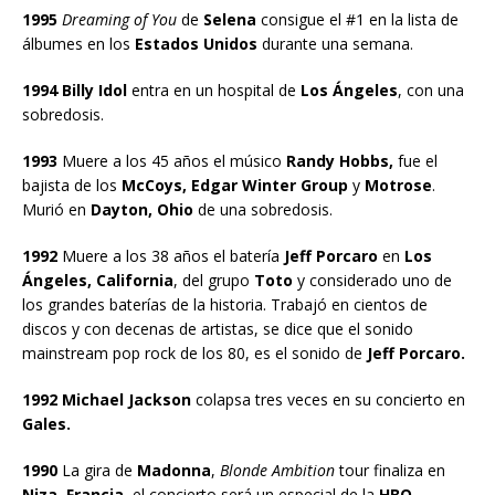
1995
Dreaming of You
de
Selena
consigue el #1 en la lista de
álbumes en los
Estados Unidos
durante una semana.
1994 Billy Idol
entra en un hospital de
Los Ángeles
, con una
sobredosis.
1993
Muere a los 45 años el músico
Randy Hobbs,
fue el
bajista de los
McCoys, Edgar Winter Group
y
Motrose
.
Murió en
Dayton, Ohio
de una sobredosis.
1992
Muere a los 38 años el batería
Jeff Porcaro
en
Los
Ángeles, California
, del grupo
Toto
y considerado uno de
los grandes baterías de la historia. Trabajó en cientos de
discos y con decenas de artistas, se dice que el sonido
mainstream pop rock de los 80, es el sonido de
Jeff Porcaro.
1992 Michael Jackson
colapsa tres veces en su concierto en
Gales.
1990
La gira de
Madonna
,
Blonde Ambition
tour finaliza en
Niza, Francia
, el concierto será un especial de la
HBO.