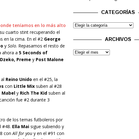
CATEGORÍAS
onde teníamos en lo más alto
 su cuarto stint recuperando el
s en la cima. En el #2
George
ARCHIVOS
to
y
Solo
. Repasamos el resto de
ta ahora a
5 Seconds of
 Dzeko, Preme
y
Post Malone
al
Reino Unido
en el #25, la
es
con
Little Mix
suben al #28
n
Mabel
y
Rich The Kid
suben al
a canción fue #2 durante 3
tro de los temas futboleros por
al #48.
Ella Mai
sigue subiendo y
88 con
All for you
y en el #91 con