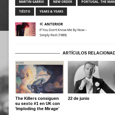
MARTIN GARRIX
NEW ORDER
PORTUGAL. THE MAN
TIËSTO
YEARS & YEARS
ANTERIOR
If You Don’t Know Me By Now –
Simply Red (1989)
ARTÍCULOS RELACIONA
22 de junio
The Killers consiguen
su sexto #1 en UK con
‘Imploding the Mirage’