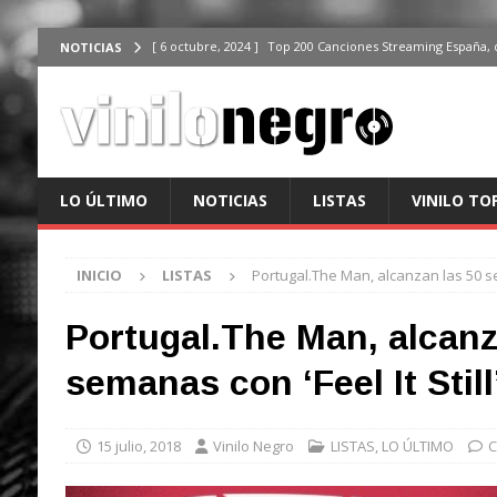
[ 6 octubre, 2024 ]
Top 200 Canciones Streaming España, 
NOTICIAS
[ 4 octubre, 2024 ]
Top 200 Artistas streaming en España,
[ 3 octubre, 2024 ]
Top 100 Artistas Españoles Streaming 
ÚLTIMO
[ 2 octubre, 2024 ]
Top 100 Artistas Internacionales Stre
LO ÚLTIMO
NOTICIAS
LISTAS
VINILO TO
ÚLTIMO
[ 6 octubre, 2024 ]
Top 200 Canciones España, del 30 de d
INICIO
LISTAS
Portugal.The Man, alcanzan las 50 sem
Portugal.The Man, alcanz
semanas con ‘Feel It Still
15 julio, 2018
Vinilo Negro
LISTAS
,
LO ÚLTIMO
C