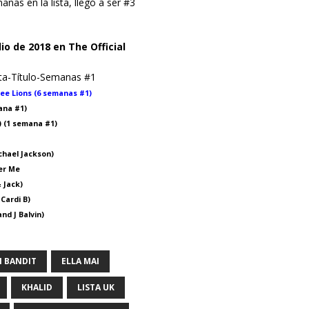
nas en la lista, llegó a ser #3
lio de 2018 en The Official
ta-Título-Semanas #1
ree Lions (6 semanas #1)
ana #1)
o) (1 semana #1)
chael Jackson)
ver Me
& Jack)
 Cardi B)
and J Balvin)
N BANDIT
ELLA MAI
KHALID
LISTA UK