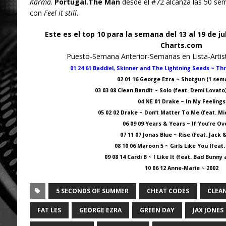
Karma
.
Portugal.The Man
desde el #72 alcanza las 50 sema
con
Feel it still
.
Este es el top 10 para la semana del 13 al 19 de ju
Charts.com
Puesto-Semana Anterior-Semanas en Lista-Artis
01 24 61 Baddiel, Skinner and The Lightning Seeds ~ Th
02 01 16 George Ezra ~ Shotgun (1 sem
03 03 08 Clean Bandit ~ Solo (feat. Demi Lovat
04 NE 01 Drake ~ In My Feelings
05 02 02 Drake ~ Don’t Matter To Me (feat. Mi
06 09 09 Years & Years ~ If You’re O
07 11 07 Jonas Blue ~ Rise (feat. Jack 
08 10 06 Maroon 5 ~ Girls Like You (feat.
09 08 14 Cardi B ~ I Like It (feat. Bad Bunny 
10 06 12 Anne-Marie ~ 2002
5 SECONDS OF SUMMER
CHEAT CODES
CLEA
FAT LES
GEORGE EZRA
GREEN DAY
JAX JONES