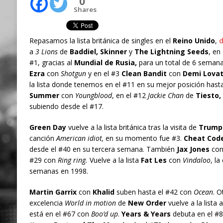
0
Shares
Repasamos la lista británica de singles en el
Reino Unido
,
d
a
3 Lions
de
Baddiel, Skinner
y
The Lightning Seeds
, en
#1, gracias al
Mundial de Rusia,
para un total de 6 semana
Ezra
con
Shotgun
y en el #3
Clean Bandit
con
Demi Lova
la lista donde tenemos en el #11 en su mejor posición has
Summer
con
Youngblood
, en el #12
Jackie Chan
de
Tiesto,
subiendo desde el #17.
Green Day
vuelve a la lista británica tras la visita de
Trump
canción
American idiot,
en su momento fue #3.
Cheat Cod
desde el #40 en su tercera semana. También
Jax Jones
co
#29 con
Ring ring.
Vuelve a la lista
Fat Les
con
Vindaloo
, l
semanas en 1998.
Martin Garrix
con
Khalid
suben hasta el #42 con
Ocean
. O
excelencia
World in motion
de
New Order
vuelve a la lista 
está en el #67 con
Boo’d up
.
Years & Years
debuta en el #