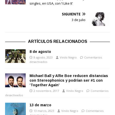
singles, en USA, con ‘I Like It’
SIGUIENTE
3 de julio
ARTÍCULOS RELACIONADOS
8 de agosto
8 agosto, 2023
Vinilo Negro
Comentarios
desactivados
Michael Ball y Alfie Boe reducen distancias
con Stereophonics y podrían ser #1 con
‘Together Again’
2 noviembre, 2017
Vinilo Negro
Comentarios
desactivados
13 de marzo
13 marzo, 2023
Vinilo Negro
Comentarios