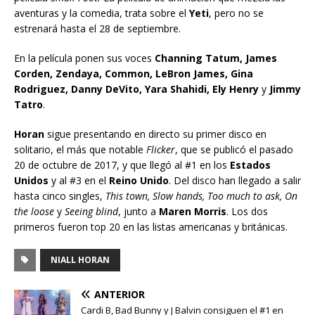
aventuras y la comedia, trata sobre el
Yeti
, pero no se
estrenará hasta el 28 de septiembre.
En la película ponen sus voces
Channing Tatum, James
Corden, Zendaya, Common, LeBron James, Gina
Rodriguez, Danny DeVito, Yara Shahidi, Ely Henry
y
Jimmy
Tatro
.
Horan
sigue presentando en directo su primer disco en
solitario, el más que notable
Flicker
, que se publicó el pasado
20 de octubre de 2017, y que llegó al #1 en los
Estados
Unidos
y al #3 en el
Reino Unido
. Del disco han llegado a salir
hasta cinco singles,
This town, Slow hands, Too much to ask, On
the loose
y
Seeing blind
, junto a
Maren Morris
. Los dos
primeros fueron top 20 en las listas americanas y británicas.
NIALL HORAN
ANTERIOR
Cardi B, Bad Bunny y J Balvin consiguen el #1 en